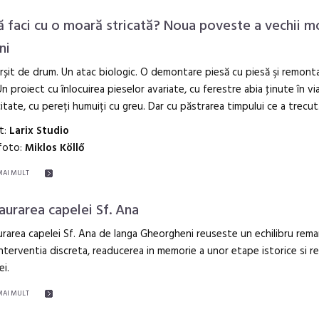
ă faci cu o moară stricată? Noua poveste a vechii mo
ni
rșit de drum. Un atac biologic. O demontare piesă cu piesă şi remonta
Un proiect cu înlocuirea pieselor avariate, cu ferestre abia ţinute în via
itate, cu pereți humuiți cu greu. Dar cu păstrarea timpului ce a trecut
t:
Larix Studio
 foto:
Miklos Köllő
MAI MULT
aurarea capelei Sf. Ana
rarea capelei Sf. Ana de langa Gheorgheni reuseste un echilibru rema
interventia discreta, readucerea in memorie a unor etape istorice si r
ei.
MAI MULT