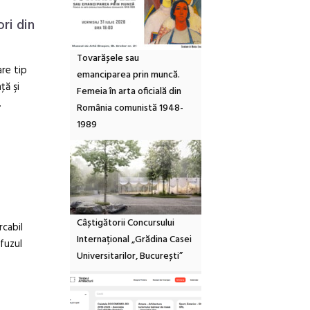
ri din
Tovarășele sau
re tip
emanciparea prin muncă.
ţă şi
Femeia în arta oficială din
.
România comunistă 1948-
1989
Câștigătorii Concursului
rcabil
Internațional „Grădina Casei
efuzul
Universitarilor, București”