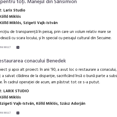
 pentru toți. Manejul din Sânsimion
t:
Larix Studio
Köllő Miklós
Köllő Miklós, Szigeti Vajk-István
rciţiu de transparenţă în peisaj, prin care un volum relativ mare se
ează cu scara locului, şi în special cu peisajul cultural din Secuime.
MAI MULT
estaurarea conacului Benedek
iect și apoi alt proiect: în anii ’90, a avut loc o restaurare a conacului,
c a salvat clădirea de la dispariție, sacrificând însă o bună parte a sub
ce. În cadrul operației de acum, am păstrat tot ce s-a putut.
t:
LARIX STUDIO
Köllő Miklós
Szigeti Vajk-István, Köllő Miklós, Szász Adorján
MAI MULT