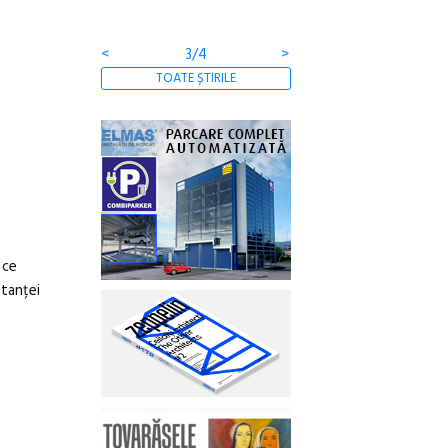
comunității
<
3/4
>
TOATE ȘTIRILE
 ce
stanței