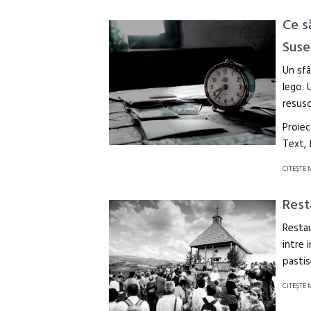
Ce s
Suse
Un sfâ
lego. 
resusc
Proiec
Text,
CITEŞTE 
Rest
Restau
intre 
pastis
CITEŞTE 