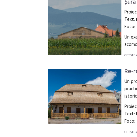
Șura
Proiec
Text:
Foto:
Un exe
acomod
CITEŞTE 
Re-r
Un pro
practi
istori
Proiec
Text:
Foto:
CITEŞTE 