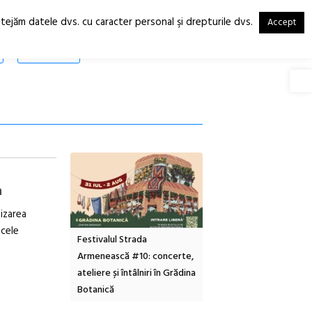
otejăm datele dvs. cu caracter personal şi drepturile dvs.
Accept
RO
EN
SHOP
Deschide
a
izarea
cele
ties la Borsec:
Festivalul Strada
Picasso inaugurează nou
mintiri la
Armenească #10: concerte,
Art Encounters. Timișoa
meră obscură și
ateliere și întâlniri în Grădina
va avea un nou spațiu
ă minerală
Botanică
cultural dedicat artei
contemporane, educației