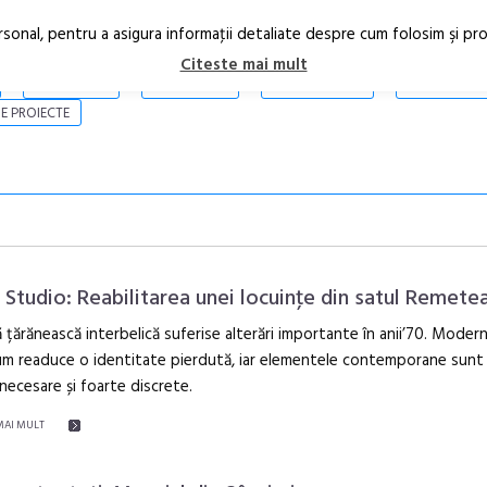
rsonal, pentru a asigura informaţii detaliate despre cum folosim şi pr
Citeste mai mult
ARTICOLE
STIRI
REVISTA PRINT
CONTACT
E PROIECTE
x Studio: Reabilitarea unei locuinţe din satul Remete
 țărănească interbelică suferise alterări importante în anii’70. Modern
m readuce o identitate pierdută, iar elementele contemporane sunt 
Sleeping Beau
 necesare și foarte discrete.
dulceață de a
borcan, o ca
MAI MULT
clătite cu ap