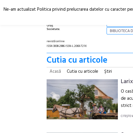
Ne-am actualizat Politica privind prelucrarea datelor cu caracter pe
Arhitectură.
NOI
Oraș.
Societate.
BIBLIOTECA D
revistă online
ISSN 3008-2986 ISSN-L 2069-721X
Cutia cu articole
Acasă
Cutia cu articole
Ştiri
Lari
O casă
de acu
strict
CITEŞTE 