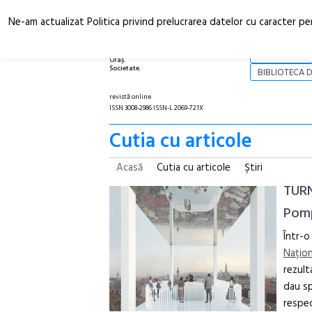
Ne-am actualizat Politica privind prelucrarea datelor cu caracter pe
Arhitectură.
NOI
Oraș.
Societate.
BIBLIOTECA D
revistă online
ISSN 3008-2986 ISSN-L 2069-721X
Cutia cu articole
Acasă
Cutia cu articole
Ştiri
TURN
Pompi
Într-o
Națion
rezult
dau sp
respec