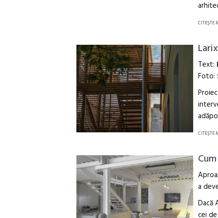
arhite
CITEŞTE 
Lari
Text:
Foto:
Proiec
interv
adăpos
CITEŞTE 
Cum 
Aproap
a deve
Dacă 
cei de