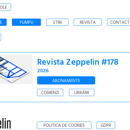
OLE
E
YUMPU
STIRI
REVISTA
CONTACT
Revista Zeppelin #178
2026
ABONAMENTE
COMENZI
LIBRĂRII
POLITICA DE COOKIES
GDPR