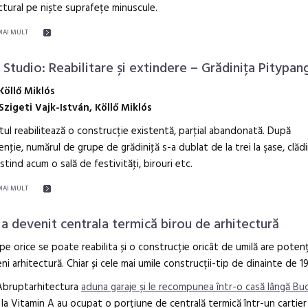
ctural pe niște suprafețe minuscule.
MAI MULT
x Studio: Reabilitare și extindere – Grădinița Pitypan
Köllő Miklós
Szigeti Vajk-István, Köllő Miklós
tul reabilitează o construcție existentă, parţial abandonată. După
enţie, numărul de grupe de grădiniţă s-a dublat de la trei la şase, clăd
tind acum o sală de festivităţi, birouri etc.
MAI MULT
a devenit centrala termică birou de arhitectură
e orice se poate reabilita și o construcție oricât de umilă are potenț
ni arhitectură. Chiar și cele mai umile construcții-tip de dinainte de 1
Abruptarhitectura
aduna garaje și le recompunea într-o casă lângă Bu
 la Vitamin A au ocupat o porțiune de centrală termică într-un cartier