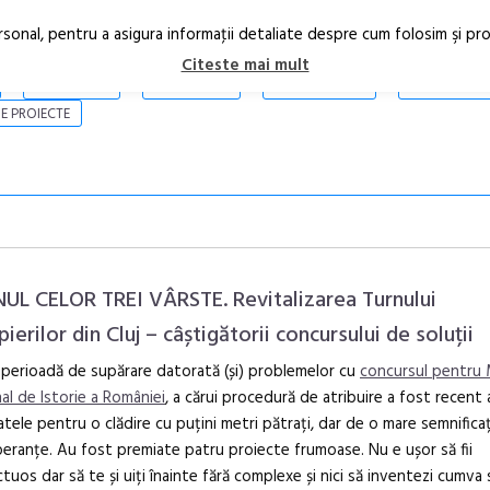
rsonal, pentru a asigura informaţii detaliate despre cum folosim şi pr
Citeste mai mult
ARTICOLE
STIRI
REVISTA PRINT
CONTACT
E PROIECTE
UL CELOR TREI VÂRSTE. Revitalizarea Turnului
erilor din Cluj – câștigătorii concursului de soluții
 perioadă de supărare datorată (și) problemelor cu
concursul pentru
Festivalul C
al de Istorie a României
, a cărui procedură de atribuire a fost recent 
revine la Efo
atele pentru o clădire cu puțini metri pătrați, dar de o mare semnifica
ediție
eranțe. Au fost premiate patru proiecte frumoase. Nu e ușor să fii
tuos dar să te și uiți înainte fără complexe și nici să inventezi cumva 