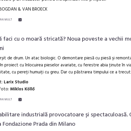
 BOGDAN & VAN BROECK
MAI MULT
ă faci cu o moară stricată? Noua poveste a vechii mo
ni
rșit de drum. Un atac biologic. O demontare piesă cu piesă şi remonta
Un proiect cu înlocuirea pieselor avariate, cu ferestre abia ţinute în via
itate, cu pereți humuiți cu greu. Dar cu păstrarea timpului ce a trecut
t:
Larix Studio
 foto:
Miklos Köllő
MAI MULT
abilitare industrială provocatoare și spectaculoasă.
 Fondazione Prada din Milano