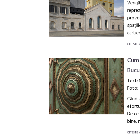
Verigă
reprez
provo
spații
cartie
CITEŞTE 
Cum 
Bucu
Text:
Foto:
Când a
efortu
De ce 
bine, 
CITEŞTE 