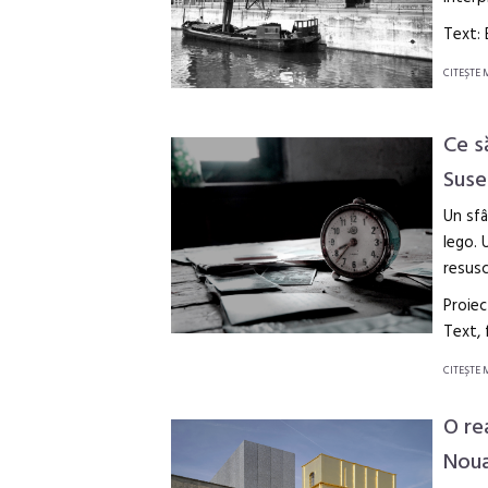
Text:
CITEŞTE 
Ce s
Suse
Un sfâ
lego. 
resusc
Proiec
Text,
CITEŞTE 
O re
Noua