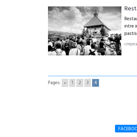
Rest
Restau
intre 
pastis
CITEŞTE 
Pages:
«
1
2
3
4
FACEBO