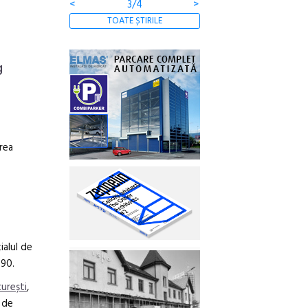
<
3/4
>
TOATE ȘTIRILE
g
irea
ialul de
990.
curești
,
 de