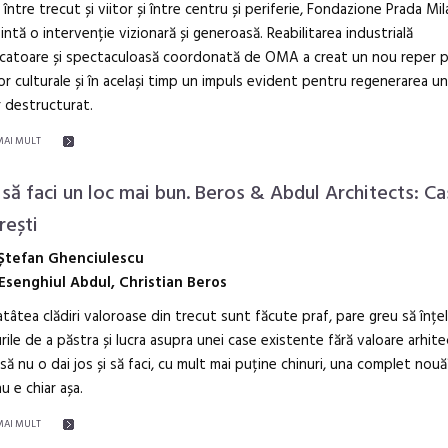
 între trecut și viitor și între centru și periferie, Fondazione Prada Mi
intă o intervenție vizionară și generoasă. Reabilitarea industrială
catoare și spectaculoasă coordonată de OMA a creat un nou reper p
lor culturale și în același timp un impuls evident pentru regenerarea un
r destructurat.
MAI MULT
să faci un loc mai bun. Beros & Abdul Architects: Cas
rești
Ștefan Ghenciulescu
Esenghiul Abdul, Christian Beros
tâtea clădiri valoroase din trecut sunt făcute praf, pare greu să înțel
rile de a păstra și lucra asupra unei case existente fără valoare arhite
să nu o dai jos și să faci, cu mult mai puține chinuri, una complet nouă
nu e chiar așa.
MAI MULT