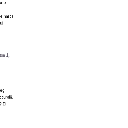
lano
e harta
ui
a J,
egi
cturală.
? Ei