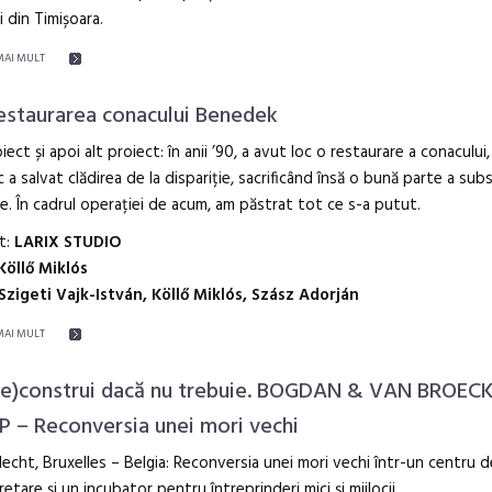
i din Timișoara.
MAI MULT
estaurarea conacului Benedek
iect și apoi alt proiect: în anii ’90, a avut loc o restaurare a conacului,
c a salvat clădirea de la dispariție, sacrificând însă o bună parte a sub
ce. În cadrul operației de acum, am păstrat tot ce s-a putut.
t:
LARIX STUDIO
Köllő Miklós
Szigeti Vajk-István, Köllő Miklós, Szász Adorján
MAI MULT
re)construi dacă nu trebuie. BOGDAN & VAN BROECK
 – Reconversia unei mori vechi
echt, Bruxelles – Belgia: Reconversia unei mori vechi într-un centru d
retare și un incubator pentru întreprinderi mici și mijlocii.