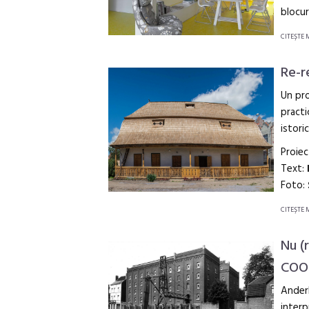
blocur
CITEŞTE 
Re-r
Un pro
practi
istori
Proiec
Text:
Foto:
CITEŞTE 
Nu (
COOP
Anderl
interp