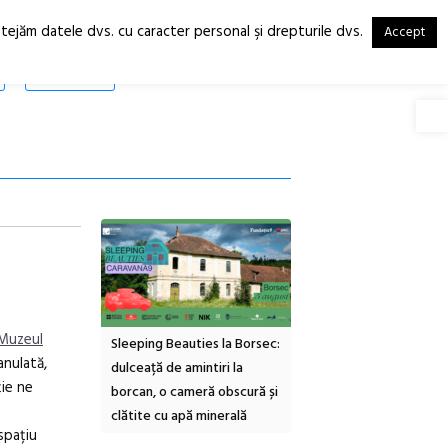
otejăm datele dvs. cu caracter personal şi drepturile dvs.
Accept
RO
EN
SHOP
Deschide
 Muzeul
inemascop
Sleeping Beauties la Borsec:
Festivalul Strada
anulată,
rie Sud cu a IX-a
dulceață de amintiri la
Armenească #10: concer
ție ne
borcan, o cameră obscură și
ateliere și întâlniri în Gr
clătite cu apă minerală
Botanică
spațiu