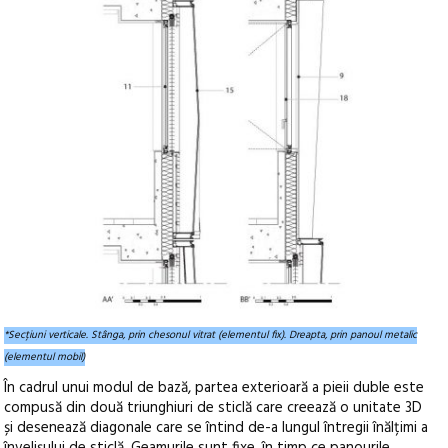
*Secțiuni verticale. Stânga, prin chesonul vitrat (elementul fix). Dreapta, prin panoul metalic
(elementul mobil)
În cadrul unui modul de bază, partea exterioară a pieii duble este
compusă din două triunghiuri de sticlă care creează o unitate 3D
și desenează diagonale care se întind de-a lungul întregii înălțimi a
învelișului de sticlă. Geamurile sunt fixe, în timp ce panourile