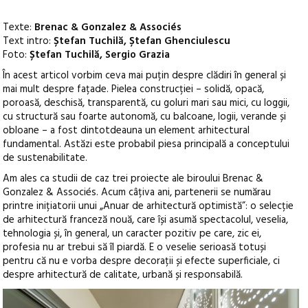
Texte:
Brenac & Gonzalez & Associés
Text intro:
Ștefan Tuchilă, Ștefan Ghenciulescu
Foto:
Ștefan Tuchilă, Sergio Grazia
În acest articol vorbim ceva mai puțin despre clădiri în general și
mai mult despre fațade. Pielea construcției – solidă, opacă,
poroasă, deschisă, transparentă, cu goluri mari sau mici, cu loggii,
cu structură sau foarte autonomă, cu balcoane, logii, verande și
obloane – a fost dintotdeauna un element arhitectural
fundamental. Astăzi este probabil piesa principală a conceptului
de sustenabilitate.
Am ales ca studii de caz trei proiecte ale biroului Brenac &
Gonzalez & Associés. Acum câțiva ani, partenerii se numărau
printre inițiatorii unui „Anuar de arhitectură optimistă”: o selecție
de arhitectură franceză nouă, care își asumă spectacolul, veselia,
tehnologia și, în general, un caracter pozitiv pe care, zic ei,
profesia nu ar trebui să îl piardă. E o veselie serioasă totuși
pentru că nu e vorba despre decorații și efecte superficiale, ci
despre arhitectură de calitate, urbană și responsabilă.