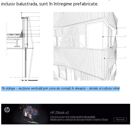
inclusiv balustrada, sunt în întregime prefabricate.
*în stânga – secțiune verticală prin zona de cornișă; în dreapta – detaliu al colțului vitrat