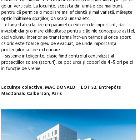
mai mare de lumină: fereastra orizontală continuă sau repetiţia de
goluri verticale. La locuințe, aceasta din urmă e cea mai bună,
pentru că permite o mobilare mai eficientă și mai variată, mărește
optic înălțimea spațiilor, dă scară umană etc.
– etanșeitatea la aer: un parametru extrem de important, dar
invizibil; dar și o mare dificultate pentru clădirile concepute astfel,
căci volumul interior se transformă într-un termos și orice aport
caloric este foarte greu de evacuat, de unde importanța
protecțiilor solare exterioare.
– sisteme inteligente, clasic fiind controlul centralizat al
protecţiilor solare (storuri), ce pot urca și coborî de 4–5 ori pe zi
în funcţie de vreme.
Locuințe colective, MAC DONALD _ LOT S2, Entrepôts
MacDonald Calberson, Paris