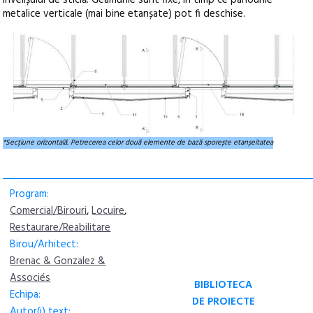
metalice verticale (mai bine etanșate) pot fi deschise.
*Secțiune orizontală. Petrecerea celor două elemente de bază sporește etanșeitatea
Program:
Comercial/Birouri
,
Locuire
,
Restaurare/Reabilitare
Birou/Arhitect:
Brenac & Gonzalez &
Associés
BIBLIOTECA
Echipa:
DE PROIECTE
Autor(i) text: