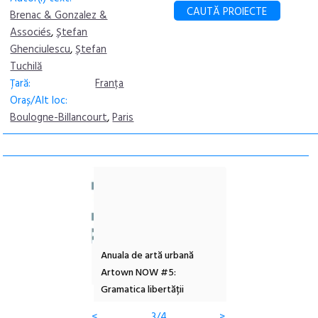
CAUTĂ PROIECTE
Brenac & Gonzalez &
Associés
,
Ștefan
Ghenciulescu
,
Ștefan
Tuchilă
Țară:
Franța
Oraș/Alt loc:
Boulogne-Billancourt
,
Paris
l – Local Design
Anuala de artă urbană
Festivalul Cinemas
 2026
Artown NOW #5:
revine la Eforie Sud 
Gramatica libertății
ediție
<
3/4
>