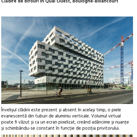
Clădire de birouri în Quai Ouest, Boulogne-Billancourt
Învelișul clădirii este prezent și absent în același timp, o piele
evanescentă din tuburi de aluminiu verticale. Volumul virtual
poate fi văzut și ca un ecran pixelizat, creând adâncime și nuanțe
și schimbându-se constant în funcție de poziția privitorului.