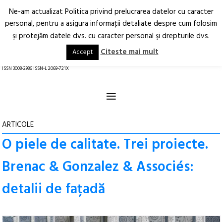
Ne-am actualizat Politica privind prelucrarea datelor cu caracter
Deschide
RO
EN
personal, pentru a asigura informaţii detaliate despre cum folosim
şi protejăm datele dvs. cu caracter personal şi drepturile dvs.
Arhitectură.
Oraș.
Societate.
Citeste mai mult
Accept
revistă online
ISSN 3008-2986 ISSN-L 2069-721X
≡
ARTICOLE
O piele de calitate. Trei proiecte.
Brenac & Gonzalez & Associés:
detalii de fațadă