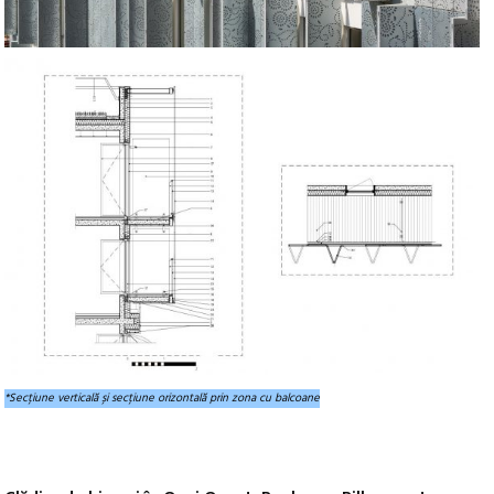
*Secțiune verticală și secțiune orizontală prin zona cu balcoane