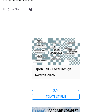
de sustenabilitate.
CITEŞTE MAI MULT
nd: POELANDA – parc
Open Call – Local Design
Anuala de artă urba
e și co-creație
Awards 2026
Artown NOW #5:
Gramatica libertății
<
2/4
>
TOATE ȘTIRILE