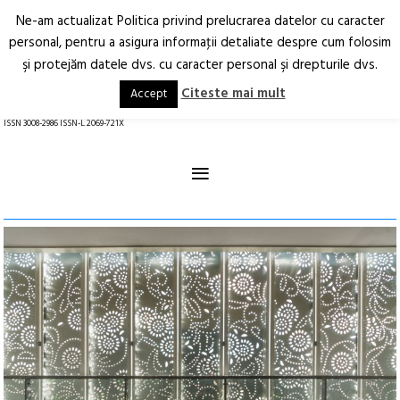
Ne-am actualizat Politica privind prelucrarea datelor cu caracter
Deschide
RO
EN
personal, pentru a asigura informaţii detaliate despre cum folosim
şi protejăm datele dvs. cu caracter personal şi drepturile dvs.
Arhitectură.
Oraș.
Societate.
Citeste mai mult
Accept
revistă online
ISSN 3008-2986 ISSN-L 2069-721X
≡