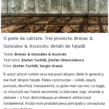
O piele de calitate. Trei proiecte. Brenac &
Gonzalez & Associés: detalii de fațadă
Texte:
Brenac & Gonzalez & Associés
Text intro:
Ștefan Tuchilă, Ștefan Ghenciulescu
Foto:
Ștefan Tuchilă, Sergio Grazia
În acest articol vorbim ceva mai puțin despre clădiri în general și
mai mult despre fațade. Pielea construcției – solidă, opacă,
poroasă, deschisă, transparentă, cu goluri mari sau mici, cu loggii,
cu structură sau foarte autonomă, cu balcoane, logii, verande și
obloane – a fost dintotdeauna un element arhitectural
fundamental. Astăzi este probabil piesa principală a conceptului