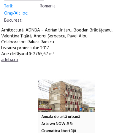
Țară:
Romania
Oraș/Alt loc:
Bucuresti
Arhitectură: ADNBA – Adrian Untaru, Bogdan Brădățeanu,
Valentina Țigâră, Andrei Șerbescu, Pavel Albu
Colaboratori: Raluca Raescu
Livrarea proiectului: 2017
Arie defășurată: 2765,67 m²
adnba.ro
l – Local Design
Anuala de artă urbană
Festivalul Cinemas
 2026
Artown NOW #5:
revine la Eforie Sud 
Gramatica libertății
ediție