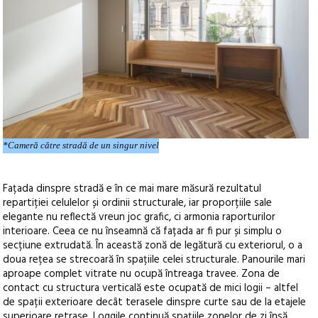
*Cameră către stradă de un singur nivel
Fațada dinspre stradă e în ce mai mare măsură rezultatul
repartiției celulelor și ordinii structurale, iar proporțiile sale
elegante nu reflectă vreun joc grafic, ci armonia raporturilor
interioare. Ceea ce nu înseamnă că fațada ar fi pur și simplu o
secțiune extrudată. În această zonă de legătură cu exteriorul, o a
doua rețea se strecoară în spațiile celei structurale. Panourile mari
aproape complet vitrate nu ocupă întreaga travee. Zona de
contact cu structura verticală este ocupată de mici logii – altfel
de spații exterioare decât terasele dinspre curte sau de la etajele
superioare retrase. Loggile continuă spațiile zonelor de zi însă