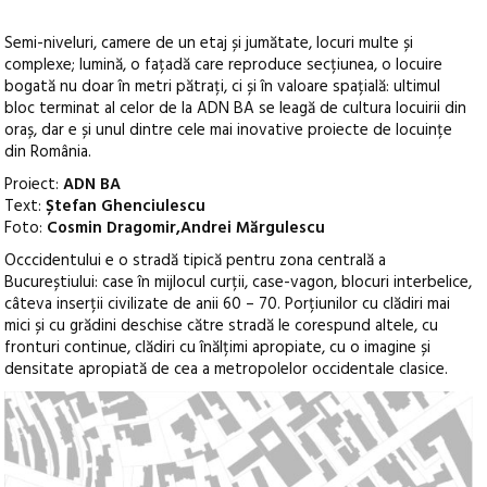
Semi-niveluri, camere de un etaj și jumătate, locuri multe și
complexe; lumină, o fațadă care reproduce secțiunea, o locuire
bogată nu doar în metri pătrați, ci și în valoare spațială: ultimul
bloc terminat al celor de la ADN BA se leagă de cultura locuirii din
oraș, dar e și unul dintre cele mai inovative proiecte de locuințe
din România.
Proiect:
ADN BA
Text:
Ștefan Ghenciulescu
Foto:
Cosmin Dragomir,Andrei Mărgulescu
Occcidentului e o stradă tipică pentru zona centrală a
Bucureștiului: case în mijlocul curții, case-vagon, blocuri interbelice,
câteva inserții civilizate de anii 60 – 70. Porțiunilor cu clădiri mai
mici și cu grădini deschise către stradă le corespund altele, cu
fronturi continue, clădiri cu înălțimi apropiate, cu o imagine și
densitate apropiată de cea a metropolelor occidentale clasice.