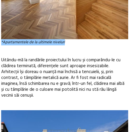
*Apartamentele de la ultimele niveluri
Uitându-mă la randările proiectului în lucru și comparându-le cu
clădirea terminată, diferențele sunt aproape insesizabile.
Arhitecții își doreau o nuanță mai închisă a tencuielii, și, prin
contrast, o tâmplărie metalică aurie. Ar fi fost mai radicală
imaginea, însă schimbarea nu e gravă; într-un fel, clădirea mai albă
și cu tâmplărie de o culoare mai potolită nici nu stă rău lângă
vecinii săi cenușii.