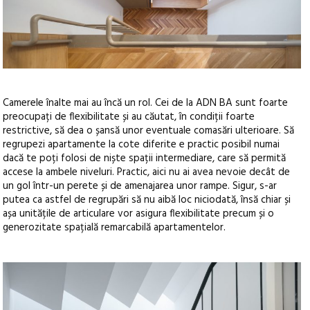
Camerele înalte mai au încă un rol. Cei de la ADN BA sunt foarte
preocupați de flexibilitate și au căutat, în condiții foarte
restrictive, să dea o șansă unor eventuale comasări ulterioare. Să
regrupezi apartamente la cote diferite e practic posibil numai
dacă te poți folosi de niște spații intermediare, care să permită
accese la ambele niveluri. Practic, aici nu ai avea nevoie decât de
un gol într-un perete și de amenajarea unor rampe. Sigur, s-ar
putea ca astfel de regrupări să nu aibă loc niciodată, însă chiar și
așa unitățile de articulare vor asigura flexibilitate precum și o
generozitate spațială remarcabilă apartamentelor.