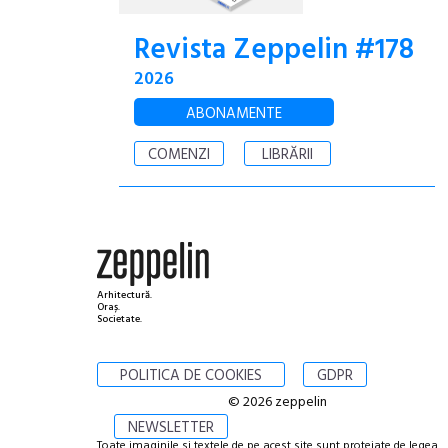
Revista Zeppelin #178
2026
ABONAMENTE
COMENZI
LIBRĂRII
Arhitectură.
Oraș.
Societate.
POLITICA DE COOKIES
GDPR
© 2026 zeppelin
NEWSLETTER
Toate imaginile si textele de pe acest site sunt protejate de legea