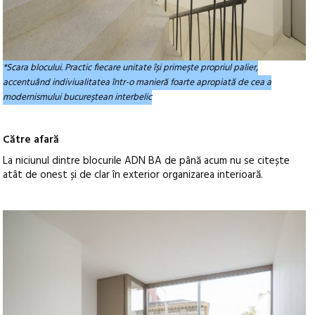
*Scara blocului. Practic fiecare unitate își primește propriul palier,
accentuând indiviualitatea într-o manieră foarte apropiată de cea a
modernismului bucureștean interbelic
Către afară
La niciunul dintre blocurile ADN BA de până acum nu se citește
atât de onest și de clar în exterior organizarea interioară.