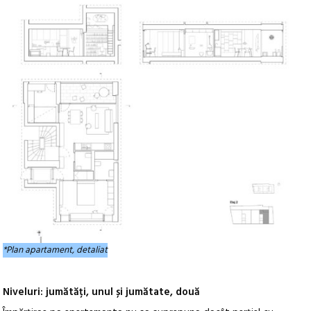
*Plan apartament, detaliat
Niveluri: jumătăți, unul și jumătate, două