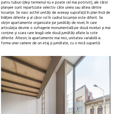
patru tuburi (deși termenul nu e poate cel mai potrivit), ale căror
planșee sunt repartizate selectiv câte uneia sau alteia dintre
locuințe. Se nasc astfel unități de aceeași suprafață în plan însă de
înălțimi diferite și al căror rol în cadrul locuinței este diferit. Se
obțin apartamente organizate pe jumătăți de nivel, în care
articulația devine o sufragerie monumentală pe două niveluri și mai
conține și scara care leagă cele două jumătăți aflate la cote
diferite. Alteori, la apartamente mai mici, unitatea variabilă ia
forma unei camere de un etaj și jumătate, cu o mică supantă.