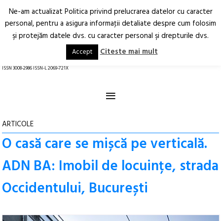
Ne-am actualizat Politica privind prelucrarea datelor cu caracter
Deschide
RO
EN
personal, pentru a asigura informaţii detaliate despre cum folosim
şi protejăm datele dvs. cu caracter personal şi drepturile dvs.
Arhitectură.
Oraș.
Societate.
Citeste mai mult
Accept
revistă online
ISSN 3008-2986 ISSN-L 2069-721X
≡
ARTICOLE
O casă care se mișcă pe verticală.
ADN BA: Imobil de locuințe, strada
Occidentului, București