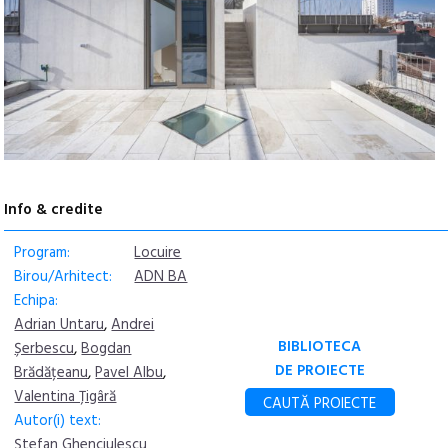
Info & credite
Program:
Locuire
Birou/Arhitect:
ADN BA
Echipa:
Adrian Untaru
,
Andrei
BIBLIOTECA
Șerbescu
,
Bogdan
DE PROIECTE
Brădățeanu
,
Pavel Albu
,
Valentina Țigâră
CAUTĂ PROIECTE
Autor(i) text:
Ștefan Ghenciulescu