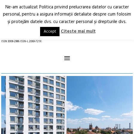
Ne-am actualizat Politica privind prelucrarea datelor cu caracter
Deschide
RO
EN
personal, pentru a asigura informaţii detaliate despre cum folosim
şi protejăm datele dvs. cu caracter personal şi drepturile dvs.
Arhitectură.
Oraș.
Societate.
Citeste mai mult
Accept
revistă online
ISSN 3008-2986 ISSN-L 2069-721X
≡