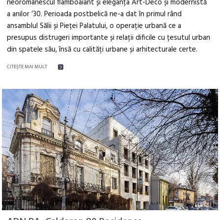
neoromânescul flamboaiant și eleganța Art-Deco și modernistă
a anilor ’30. Perioada postbelică ne-a dat în primul rând
ansamblul Sălii și Pieței Palatului, o operație urbană ce a
presupus distrugeri importante și relații dificile cu țesutul urban
din spatele său, însă cu calități urbane și arhitecturale certe.
CITEŞTE MAI MULT