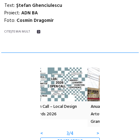
Text:
Ștefan Ghenciulescu
Proiect:
ADN BA
Foto:
Cosmin Dragomir
CITEŞTE MAI MULT
l – Local Design
Anuala de artă urbană
Festivalul Cinemas
 2026
Artown NOW #5:
revine la Eforie Sud 
Gramatica libertății
ediție
<
3/4
>