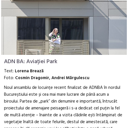
ADN BA: Aviației Park
Text:
Lorena Brează
Foto:
Cosmin Dragomir, Andrei Mărgulescu
Noul ansamblu de locuințe recent finalizat de ADNBA în nordul
Bucureștiului este și cea mai mare lucrare de până acum a
biroului. Partea de ,,park” din denumire e importantă, întrucât
proiectului de amenajare peisageră i s-a dedicat cel puțin la fel
de multă atenție – înainte de a vizita clădirile ești întâmpinat de
vegetație înaltă de toate felurile, destul de amestecată, care