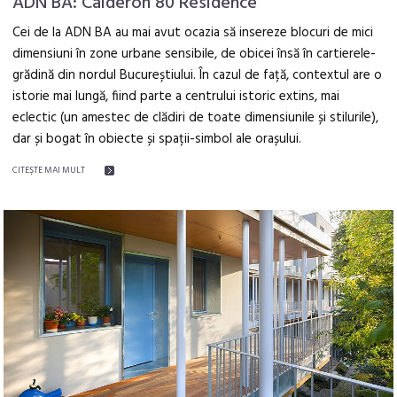
ADN BA: Calderon 80 Residence
Cei de la ADN BA au mai avut ocazia să insereze blocuri de mici
dimensiuni în zone urbane sensibile, de obicei însă în cartierele-
grădină din nordul Bucureștiului. În cazul de față, contextul are o
istorie mai lungă, fiind parte a centrului istoric extins, mai
eclectic (un amestec de clădiri de toate dimensiunile și stilurile),
dar și bogat în obiecte și spații-simbol ale orașului.
CITEŞTE MAI MULT