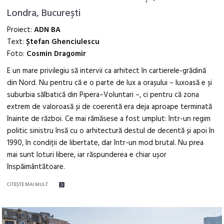
Londra, București
Proiect:
ADN BA
Text:
Ștefan Ghenciulescu
Foto:
Cosmin Dragomir
E un mare privilegiu să intervii ca arhitect în cartierele-grădină
din Nord. Nu pentru că e o parte de lux a orașului – luxoasă e și
suburbia sălbatică din Pipera–Voluntari –, ci pentru că zona
extrem de valoroasă și de coerentă era deja aproape terminată
înainte de război. Ce mai rămăsese a fost umplut: într-un regim
politic sinistru însă cu o arhitectură destul de decentă și apoi în
1990, în condiții de libertate, dar într-un mod brutal. Nu prea
mai sunt loturi libere, iar răspunderea e chiar ușor
înspăimântătoare.
CITEŞTE MAI MULT