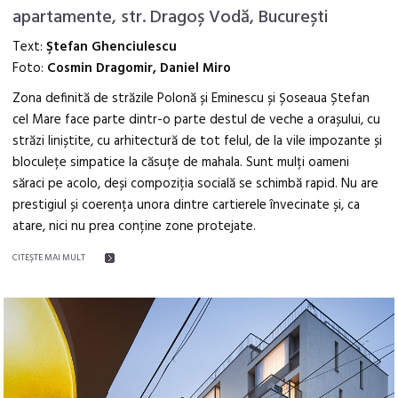
apartamente, str. Dragoș Vodă, București
Text:
Ştefan Ghenciulescu
Foto:
Cosmin Dragomir, Daniel Miro
Zona definită de străzile Polonă și Eminescu și Șoseaua Ștefan
cel Mare face parte dintr-o parte destul de veche a orașului, cu
străzi liniștite, cu arhitectură de tot felul, de la vile impozante și
bloculețe simpatice la căsuțe de mahala. Sunt mulți oameni
săraci pe acolo, deși compoziția socială se schimbă rapid. Nu are
prestigiul și coerența unora dintre cartierele învecinate și, ca
atare, nici nu prea conține zone protejate.
CITEŞTE MAI MULT