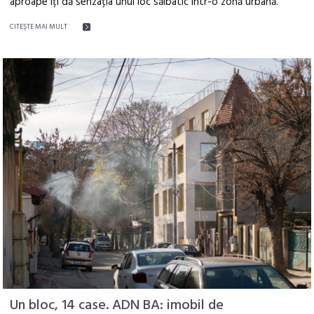
aproape îți dă senzația unui loc sălbatic într-o zonă urbană.
CITEŞTE MAI MULT
Un bloc, 14 case. ADN BA: imobil de