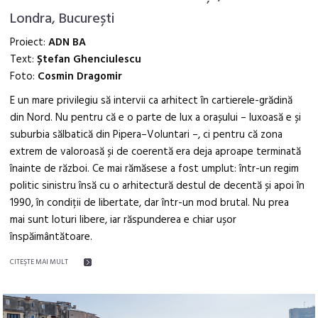
Londra, București
Proiect:
ADN BA
Text:
Ștefan Ghenciulescu
Foto:
Cosmin Dragomir
E un mare privilegiu să intervii ca arhitect în cartierele-grădină
din Nord. Nu pentru că e o parte de lux a orașului – luxoasă e și
suburbia sălbatică din Pipera–Voluntari –, ci pentru că zona
extrem de valoroasă și de coerentă era deja aproape terminată
înainte de război. Ce mai rămăsese a fost umplut: într-un regim
politic sinistru însă cu o arhitectură destul de decentă și apoi în
1990, în condiții de libertate, dar într-un mod brutal. Nu prea
mai sunt loturi libere, iar răspunderea e chiar ușor
înspăimântătoare.
CITEŞTE MAI MULT