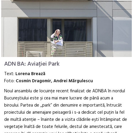
ADN BA: Aviației Park
Text:
Lorena Brează
Foto:
Cosmin Dragomir, Andrei Mărgulescu
Noul ansamblu de locuințe recent finalizat de ADNBA în nordul
Bucureștiului este și cea mai mare lucrare de până acum a
biroului. Partea de ,,park” din denumire e importantă, întrucât
proiectului de amenajare peisageră i s-a dedicat cel puțin la fel
de multă atenție – înainte de a vizita clădirile ești întâmpinat de
vegetație înaltă de toate felurile, destul de amestecată, care