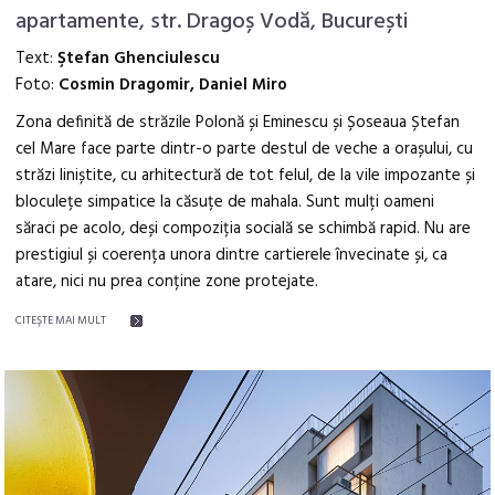
apartamente, str. Dragoș Vodă, București
Text:
Ştefan Ghenciulescu
Foto:
Cosmin Dragomir, Daniel Miro
Zona definită de străzile Polonă și Eminescu și Șoseaua Ștefan
cel Mare face parte dintr-o parte destul de veche a orașului, cu
străzi liniștite, cu arhitectură de tot felul, de la vile impozante și
bloculețe simpatice la căsuțe de mahala. Sunt mulți oameni
săraci pe acolo, deși compoziția socială se schimbă rapid. Nu are
prestigiul și coerența unora dintre cartierele învecinate și, ca
atare, nici nu prea conține zone protejate.
CITEŞTE MAI MULT