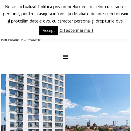
Ne-am actualizat Politica privind prelucrarea datelor cu caracter
Deschide
RO
EN
personal, pentru a asigura informaţii detaliate despre cum folosim
şi protejăm datele dvs. cu caracter personal şi drepturile dvs.
Arhitectură.
Oraș.
Societate.
Citeste mai mult
Accept
revistă online
ISSN 3008-2986 ISSN-L 2069-721X
≡