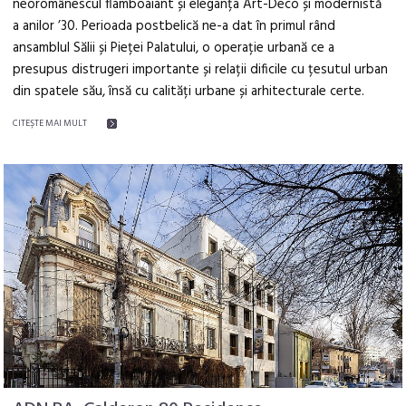
neoromânescul flamboaiant și eleganța Art-Deco și modernistă
a anilor ’30. Perioada postbelică ne-a dat în primul rând
ansamblul Sălii și Pieței Palatului, o operație urbană ce a
presupus distrugeri importante și relații dificile cu țesutul urban
din spatele său, însă cu calități urbane și arhitecturale certe.
CITEŞTE MAI MULT