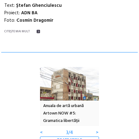
Text:
Ștefan Ghenciulescu
Proiect:
ADN BA
Foto:
Cosmin Dragomir
CITEŞTE MAI MULT
l – Local Design
Anuala de artă urbană
Festivalul Cinemas
 2026
Artown NOW #5:
revine la Eforie Sud 
Gramatica libertății
ediție
<
3/4
>