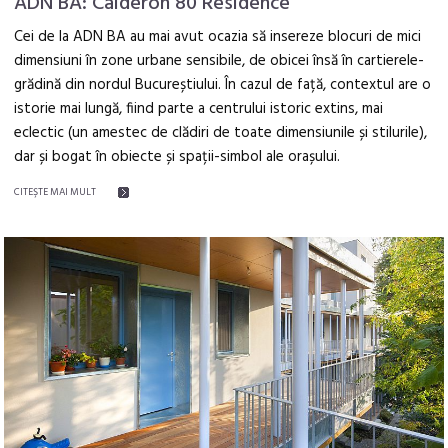
ADN BA: Calderon 80 Residence
Cei de la ADN BA au mai avut ocazia să insereze blocuri de mici
dimensiuni în zone urbane sensibile, de obicei însă în cartierele-
grădină din nordul Bucureștiului. În cazul de față, contextul are o
istorie mai lungă, fiind parte a centrului istoric extins, mai
eclectic (un amestec de clădiri de toate dimensiunile și stilurile),
dar și bogat în obiecte și spații-simbol ale orașului.
CITEŞTE MAI MULT