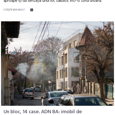
aproape îți dă senzația unui loc sălbatic într-o zonă urbană.
CITEŞTE MAI MULT
Un bloc, 14 case. ADN BA: imobil de