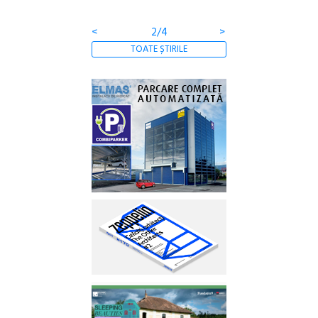
Gramatica libertății
<
2/4
>
TOATE ȘTIRILE