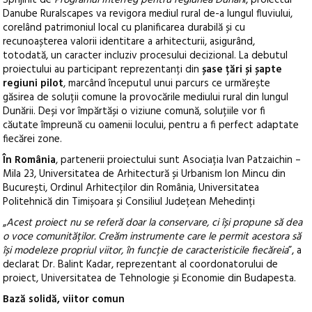
Danube Ruralscapes va revigora mediul rural de-a lungul fluviului,
corelând patrimoniul local cu planificarea durabilă și cu
recunoașterea valorii identitare a arhitecturii, asigurând,
totodată, un caracter incluziv procesului decizional. La debutul
proiectului au participant reprezentanți din
șase țări și șapte
regiuni pilot
, marcând începutul unui parcurs ce urmărește
găsirea de soluții comune la provocările mediului rural din lungul
Dunării. Deși vor împărtăși o viziune comună, soluțiile vor fi
căutate împreună cu oamenii locului, pentru a fi perfect adaptate
fiecărei zone.
În România
, partenerii proiectului sunt Asociația Ivan Patzaichin –
Mila 23, Universitatea de Arhitectură și Urbanism Ion Mincu din
București, Ordinul Arhitecților din România, Universitatea
Politehnică din Timișoara și Consiliul Județean Mehedinți
„
Acest proiect nu se referă doar la conservare, ci își propune să dea
o voce comunităților. Creăm instrumente care le permit acestora să
își modeleze propriul viitor, în funcție de caracteristicile fiecăreia
”, a
declarat Dr. Balint Kadar, reprezentant al coordonatorului de
proiect, Universitatea de Tehnologie și Economie din Budapesta.
Bază solidă, viitor comun