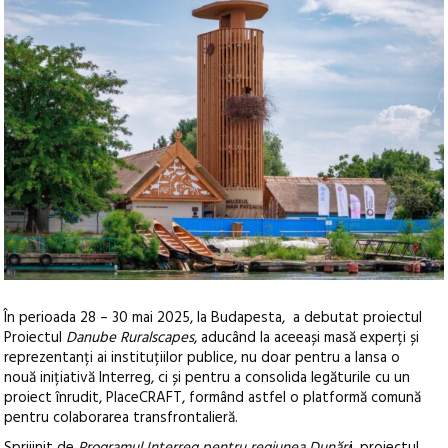
În perioada 28 – 30 mai 2025, la Budapesta, a debutat proiectul
Proiectul
Danube Ruralscapes
, aducând la aceeași masă experți și
reprezentanți ai instituțiilor publice, nu doar pentru a lansa o
nouă inițiativă Interreg, ci și pentru a consolida legăturile cu un
proiect înrudit, PlaceCRAFT, formând astfel o platformă comună
pentru colaborarea transfrontalieră.
Sprijinit de
Programul Interreg pentru regiunea Dunări
i, proiectul