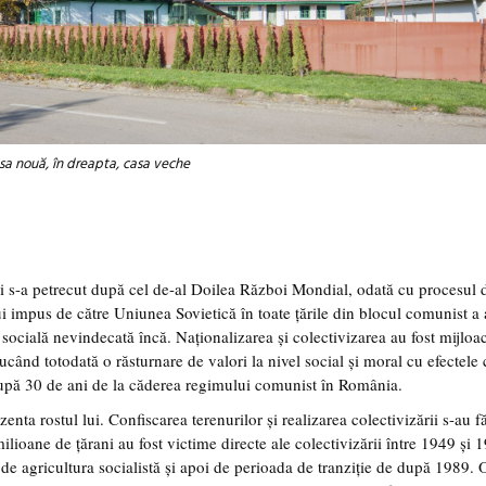
casa nouă, în dreapta, casa veche
 s-a petrecut după cel de-al Doilea Război Mondial, odată cu procesul 
ui impus de către Uniunea Sovietică în toate țările din blocul comunist a 
ocială nevindecată încă. Naționalizarea și colectivizarea au fost mijloac
când totodată o răsturnare de valori la nivel social și moral cu efectele 
 după 30 de ani de la căderea regimului comunist în România.
a rostul lui. Confiscarea terenurilor și realizarea colectivizării s-au f
ilioane de țărani au fost victime directe ale colectivizării între 1949 şi 1
de agricultura socialistă și apoi de perioada de tranziție de după 1989. 