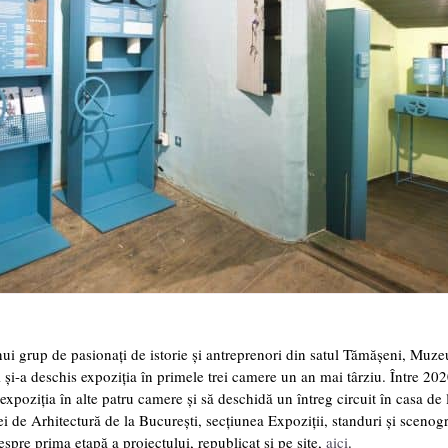
nui grup de pasionați de istorie și antreprenori din satul Tămășeni,
Muze
și și-a deschis expoziția în primele trei camere un an mai târziu.
Între 202
expoziția în alte patru camere și să deschidă un întreg circuit în casa de 
 de Arhitectură de la București, secțiunea Expoziții, standuri și scenogr
spre prima etapă a proiectului, republicat și pe site,
aici
.