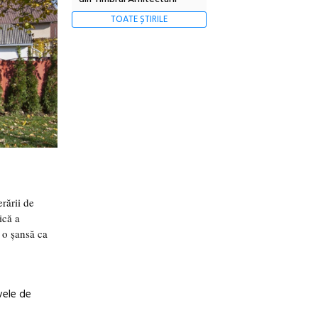
TOATE ȘTIRILE
erării de
ică a
i o șansă ca
vele de