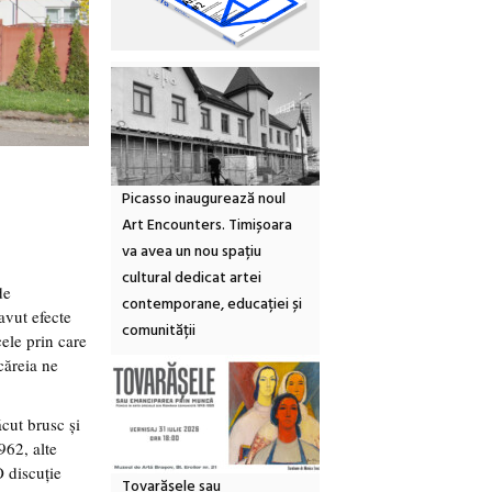
Picasso inaugurează noul
Art Encounters. Timișoara
va avea un nou spațiu
cultural dedicat artei
de
contemporane, educației și
avut efecte
comunității
ele prin care
căreia ne
ăcut brusc și
962, alte
O discuție
Tovarășele sau