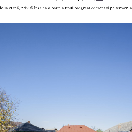
a doua etapă, privită însă ca o parte a unui program coerent și pe termen 
Festivalul C
revine la Efo
ediție