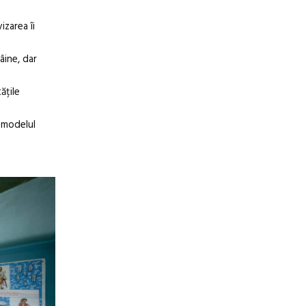
izarea îi
âine, dar
ățile
e modelul