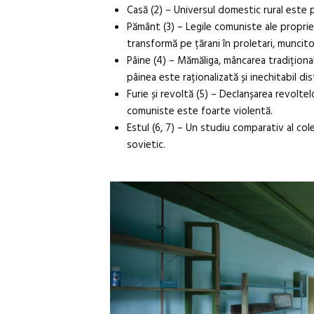
Casă (2) – Universul domestic rural este p
Pământ (3) – Legile comuniste ale propriet
transformă pe țărani în proletari, muncitor
Pâine (4) – Mămăliga, mâncarea tradițional
pâinea este raționalizată și inechitabil d
Furie și revoltă (5) – Declanșarea revoltel
comuniste este foarte violentă.
Estul (6, 7) – Un studiu comparativ al col
sovietic.