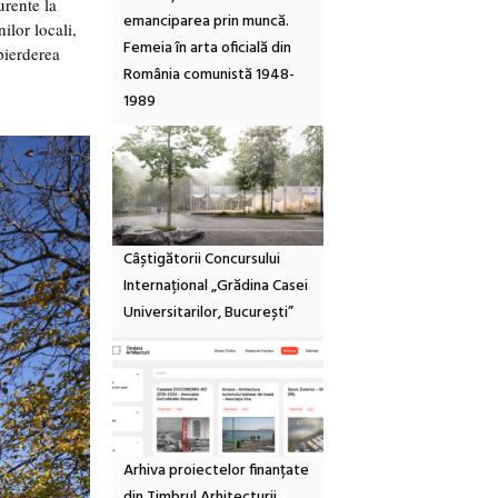
urente la
emanciparea prin muncă.
nilor locali,
Femeia în arta oficială din
 pierderea
România comunistă 1948-
1989
Câștigătorii Concursului
Internațional „Grădina Casei
Universitarilor, București”
Arhiva proiectelor finanțate
din Timbrul Arhitecturii