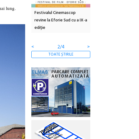
mai lung.
inemascop
Sleeping Beauties la Borsec:
Festivalul Strada
rie Sud cu a IX-a
dulceață de amintiri la
Armenească #10: concer
borcan, o cameră obscură și
ateliere și întâlniri în Gr
clătite cu apă minerală
Botanică
<
3/4
>
TOATE ȘTIRILE