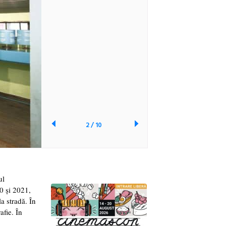
2
/
10
ul
0 şi 2021,
la stradă. În
afie. În