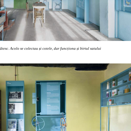
esc. Acolo se colectau și cotele, dar funcționa și birtul satului