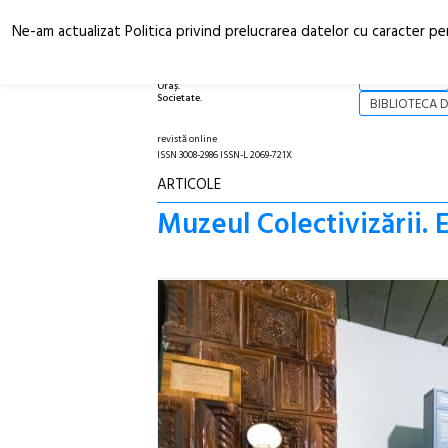
Ne-am actualizat Politica privind prelucrarea datelor cu caracter pe
Arhitectură.
NOI
Oraș.
Societate.
BIBLIOTECA D
revistă online
ISSN 3008-2986 ISSN-L 2069-721X
ARTICOLE
Muzeul Colectivizării. 