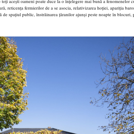
e toți acești oameni poate duce la o înțelegere mai bună a fenomenelor c
ură, reticența fermierilor de a se asocia, relativizarea hoției, apariția baro
ață de spațiul public, înstrăinarea țăranilor ajunși peste noapte în blocuri,