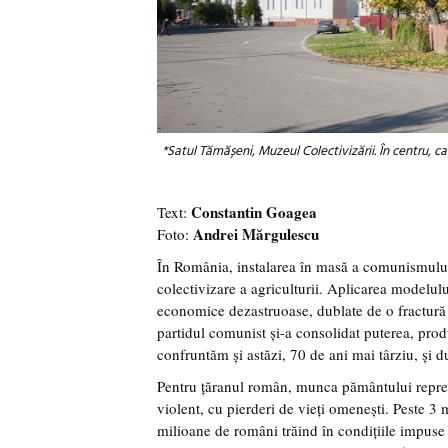
*Satul Tămășeni, Muzeul Colectivizării. În centru, 
Constantin Goagea
Text:
Andrei Mărgulescu
Foto:
În România, instalarea în masă a comunismului
colectivizare a agriculturii. Aplicarea modelul
economice dezastruoase, dublate de o fractură s
partidul comunist și-a consolidat puterea, produ
confruntăm și astăzi, 70 de ani mai târziu, și
Pentru țăranul român, munca pământului reprezent
violent, cu pierderi de vieți omenești. Peste 3 m
milioane de români trăind în condițiile impuse 