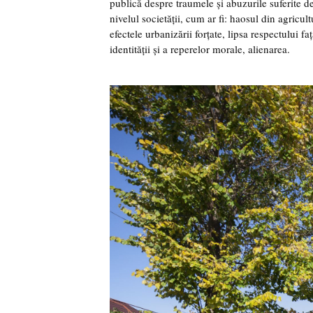
publică despre traumele și abuzurile suferite d
nivelul societății, cum ar fi: haosul din agricult
efectele urbanizării forțate, lipsa respectului f
identității și a reperelor morale, alienarea.