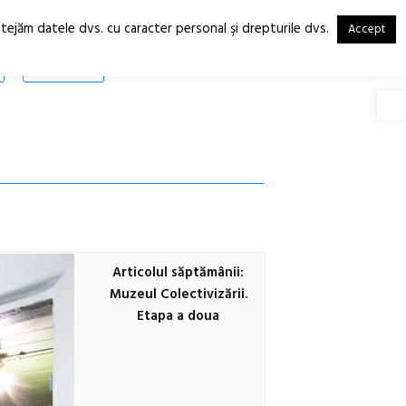
otejăm datele dvs. cu caracter personal şi drepturile dvs.
Accept
RO
EN
SHOP
Deschide
Articolul săptămânii:
Muzeul Colectivizării.
Etapa a doua