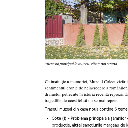
*Accesul principal în muzeu, văzut din stradă
Ca instituție a memoriei, Muzeul Colectivizării î
sentimentul cronic de neîncredere a românilor, 
dramelor petrecute în istoria recentă reprezintă
tragediile de acest fel să nu se mai repete.
Traseul muzeal din casa nouă conține 6 teme 
Cote (1) – Problema principală a țăranilo
producție, altfel sancțiunile mergeau de l