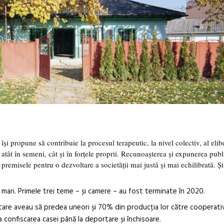
și propune să contribuie la procesul terapeutic, la nivel colectiv, al elib
atât în semeni, cât și în forțele proprii. Recunoașterea și expunerea publ
 premisele pentru o dezvoltare a societății mai justă și mai echilibrată. Ș
mari. Primele trei teme – și camere – au fost terminate în 2020.
r care aveau să predea uneori și 70% din producția lor către cooperati
a confiscarea casei până la deportare și închisoare.