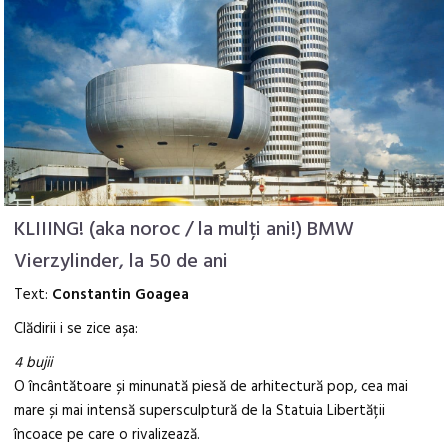
KLIIING! (aka noroc / la mulți ani!) BMW
Vierzylinder, la 50 de ani
Text:
Constantin Goagea
Clădirii i se zice așa:
4 bujii
O încântătoare și minunată piesă de arhitectură pop, cea mai
mare și mai intensă supersculptură de la Statuia Libertății
încoace pe care o rivalizează.