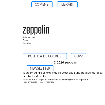
COMENZI
LIBRĂRII
Arhitectură.
Oraș.
Societate.
POLITICA DE COOKIES
GDPR
© 2026 zeppelin
NEWSLETTER
Toate imaginile si textele de pe acest site sunt protejate de legea
drepturilor de autor
revista online Zeppelin, editată de SG Studio și echipa Zeppelin
ISSN 3008-2986 ISSN-L 2069-721X