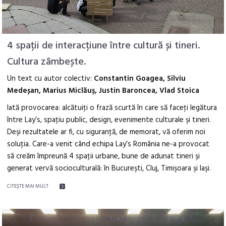
4 spații de interacțiune între cultură și tineri.
Cultura zâmbește.
Un text cu autor colectiv:
Constantin Goagea, Silviu
Medeșan, Marius Miclăuș, Justin Baroncea, Vlad Stoica
Iată provocarea: alcătuiţi o frază scurtă în care să faceţi legătura
între Lay’s, spaţiu public, design, evenimente culturale şi tineri.
Deşi rezultatele ar fi, cu siguranţă, de memorat, vă oferim noi
soluţia. Care-a venit când echipa Lay’s România ne-a provocat
să creăm împreună 4 spaţii urbane, bune de adunat tineri şi
generat vervă socioculturală: în Bucureşti, Cluj, Timişoara şi Iaşi.
CITEŞTE MAI MULT