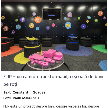
FLIP – un camion transformabil, o şcoală de bani
pe roţi
Text:
Constantin Goagea
Foto:
Radu Malașincu
FLIP este un proiect despre bani, despre valoarea lor, despre