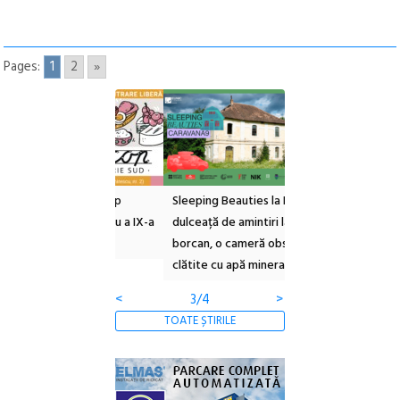
Pages:
1
2
»
ul Cinemascop
Sleeping Beauties la Borsec:
Festivalul Strada
 Eforie Sud cu a IX-a
dulceață de amintiri la
Armenească #10: c
borcan, o cameră obscură și
ateliere și întâlniri 
clătite cu apă minerală
Botanică
<
3/4
>
TOATE ȘTIRILE