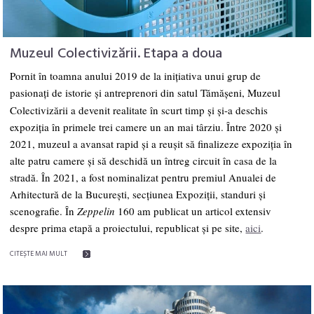
Muzeul Colectivizării. Etapa a doua
Pornit în toamna anului 2019 de la inițiativa unui grup de
pasionați de istorie și antreprenori din satul Tămășeni,
Muzeul
Colectivizării
a devenit realitate în scurt timp și și-a deschis
expoziția în primele trei camere un an mai târziu.
Între 2020 şi
2021, muzeul a avansat rapid și a reușit să finalizeze expoziția în
alte patru camere și să deschidă un întreg circuit în casa de la
stradă. În 2021, a fost nominalizat pentru premiul Anualei de
Arhitectură de la București, secțiunea Expoziții, standuri și
scenografie. În
Zeppelin
160 am publicat un articol extensiv
despre prima etapă a proiectului, republicat și pe site,
aici
.
CITEŞTE MAI MULT