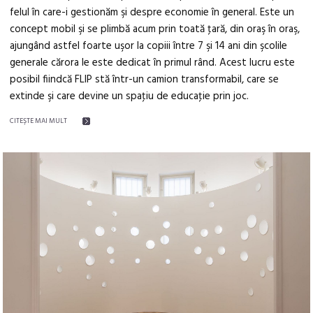
felul în care-i gestionăm şi despre economie în general. Este un
concept mobil şi se plimbă acum prin toată ţară, din oraş în oraş,
ajungând astfel foarte uşor la copiii între 7 şi 14 ani din şcolile
generale cărora le este dedicat în primul rând. Acest lucru este
posibil fiindcă FLIP stă într-un camion transformabil, care se
extinde şi care devine un spaţiu de educaţie prin joc.
CITEŞTE MAI MULT