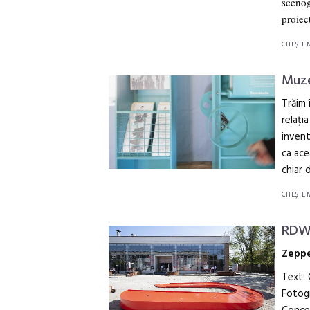
scenog
proiect
CITEŞTE 
Muze
Trăim 
relați
invent
ca ace
chiar 
CITEŞTE 
RDW 
Zeppe
Text:
Fotogr