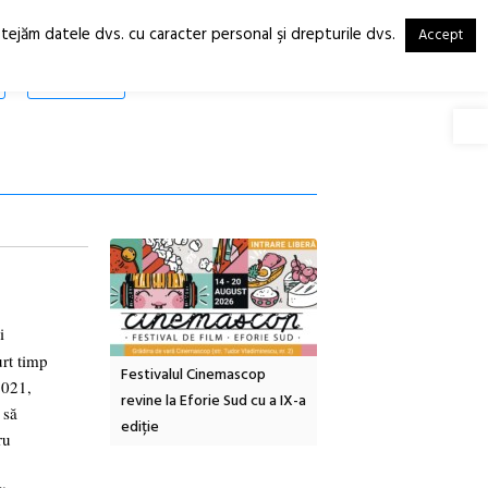
otejăm datele dvs. cu caracter personal şi drepturile dvs.
Accept
RO
EN
SHOP
Deschide
i
urt timp
tă urbană
Festivalul Cinemascop
Sleeping Beauties la Bor
2021,
 #5:
revine la Eforie Sud cu a IX-a
dulceață de amintiri la
 să
ertății
ediție
borcan, o cameră obscur
ru
clătite cu apă minerală