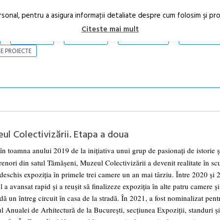
rsonal, pentru a asigura informaţii detaliate despre cum folosim şi pr
Citeste mai mult
ARTICOLE
STIRI
REVISTA PRINT
CONTACT
E PROIECTE
ul Colectivizării. Etapa a doua
 în toamna anului 2019 de la inițiativa unui grup de pasionați de istorie ș
renori din satul Tămășeni,
Muzeul Colectivizării
a devenit realitate în sc
Anuala de ar
a deschis expoziția în primele trei camere un an mai târziu.
Între 2020 şi 
Artown NOW
 a avansat rapid și a reușit să finalizeze expoziția în alte patru camere și
Gramatica lib
dă un întreg circuit în casa de la stradă. În 2021, a fost nominalizat pent
l Anualei de Arhitectură de la București, secțiunea Expoziții, standuri și