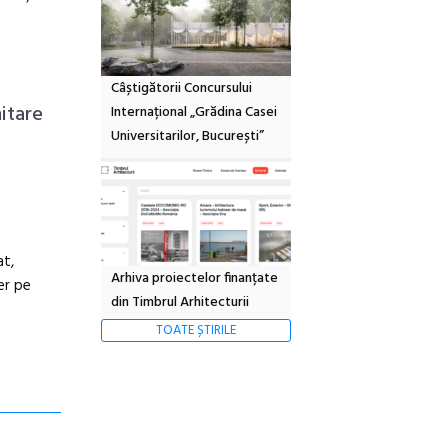
Câștigătorii Concursului
itare
Internațional „Grădina Casei
Universitarilor, București”
at,
Arhiva proiectelor finanțate
er pe
din Timbrul Arhitecturii
TOATE ȘTIRILE