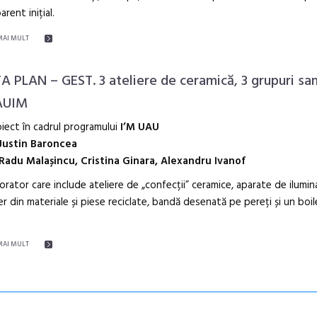
arent inițial.
MAI MULT
A PLAN – GEST. 3 ateliere de ceramică, 3 grupuri san
AUIM
iect în cadrul programului
I’M UAU
Justin Baroncea
Radu Malașincu, Cristina Ginara, Alexandru Ivanof
orator care include ateliere de „confecții” ceramice, aparate de ilumin
er din materiale și piese reciclate, bandă desenată pe pereți și un boil
MAI MULT