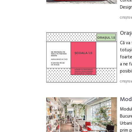
Concep
Design
CITEŞTE 
Orașu
Că va 
totuși
foarte
a ne f
posibi
CITEŞTE 
Modul
Modul 
Bucure
Urbani
prim p