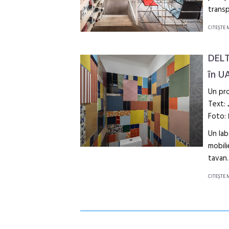
transp
CITEŞTE 
DELT
în U
Un pro
Text:
Foto:
Un lab
mobili
tavan.
CITEŞTE 