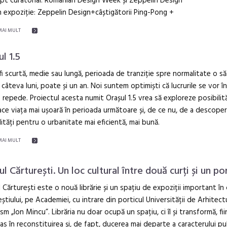
t curatorial: Romanian Design Week și Zeppelin Design
 expoziție: Zeppelin Design+câștigătorii Ping-Pong +
MAI MULT
l 1.5
fi scurtă, medie sau lungă, perioada de tranziție spre normalitate o s
 câteva luni, poate și un an. Noi suntem optimiști că lucrurile se vor 
 repede. Proiectul acesta numit Orașul 1.5 vrea să exploreze posibilită
ace viața mai ușoară în perioada următoare și, de ce nu, de a descoper
lități pentru o urbanitate mai eficientă, mai bună.
MAI MULT
 Cărturești. Un loc cultural între două curți și un po
Cărturești este o nouă librărie și un spațiu de expoziții important în 
știului, pe Academiei, cu intrare din porticul Universității de Arhitectu
sm „Ion Mincu”. Librăria nu doar ocupă un spațiu, ci îl și transformă, fi
as în reconstituirea și, de fapt, ducerea mai departe a caracterului pub