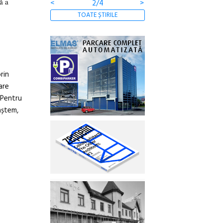
ă a
<
2/4
>
TOATE ȘTIRILE
rin
are
 Pentru
aștem,