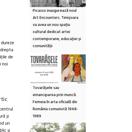
Picasso inaugurează noul
Art Encounters. Timișoara
va avea un nou spațiu
cultural dedicat artei
contemporane, educației și
ă dureze
comunității
îndrepta
țile de
i noi
Tovarășele sau
emanciparea prin muncă.
rtic
Femeia în arta oficială din
România comunistă 1948-
centrul
1989
ră și
ind un
lic și