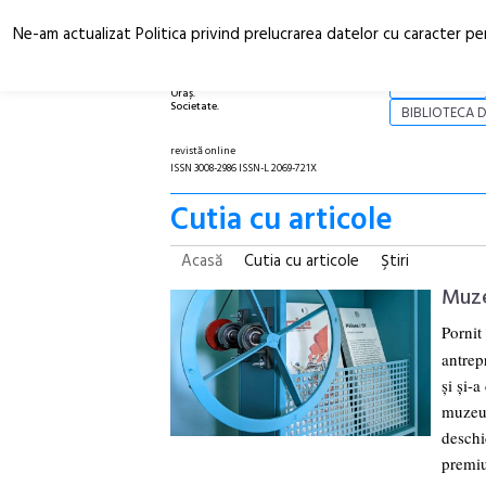
Ne-am actualizat Politica privind prelucrarea datelor cu caracter pe
Arhitectură.
NOI
Oraș.
Societate.
BIBLIOTECA D
revistă online
ISSN 3008-2986 ISSN-L 2069-721X
Cutia cu articole
Acasă
Cutia cu articole
Ştiri
Muze
Pornit
antrep
și și-
muzeul
deschi
premiu