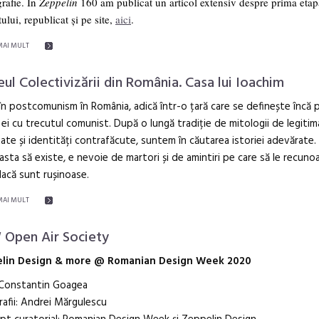
rafie. În
Zeppelin
160 am publicat un articol extensiv despre prima etap
ului, republicat și pe site,
aici
.
MAI MULT
ul Colectivizării din România. Casa lui Ioachim
în postcomunism în România, adică într-o țară care se definește încă p
a ei cu trecutul comunist. După o lungă tradiție de mitologii de legitim
ate și identități contrafăcute, suntem în căutarea istoriei adevărate.
asta să existe, e nevoie de martori și de amintiri pe care să le recuno
dacă sunt rușinoase.
MAI MULT
Open Air Society
lin Design & more @ Romanian Design Week 2020
 Constantin Goagea
afii: Andrei Mărgulescu