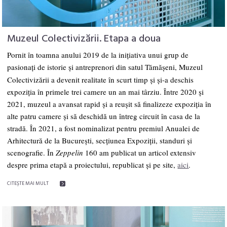
Muzeul Colectivizării. Etapa a doua
Pornit în toamna anului 2019 de la inițiativa unui grup de
pasionați de istorie și antreprenori din satul Tămășeni,
Muzeul
Colectivizării
a devenit realitate în scurt timp și și-a deschis
expoziția în primele trei camere un an mai târziu.
Între 2020 şi
2021, muzeul a avansat rapid și a reușit să finalizeze expoziția în
alte patru camere și să deschidă un întreg circuit în casa de la
stradă. În 2021, a fost nominalizat pentru premiul Anualei de
Arhitectură de la București, secțiunea Expoziții, standuri și
scenografie. În
Zeppelin
160 am publicat un articol extensiv
despre prima etapă a proiectului, republicat și pe site,
aici
.
CITEŞTE MAI MULT