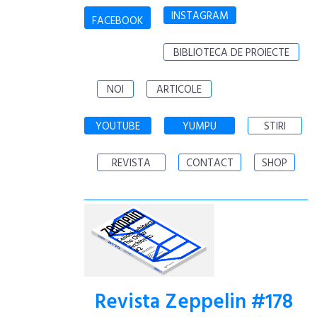
INSTAGRAM
FACEBOOK
BIBLIOTECA DE PROIECTE
NOI
ARTICOLE
YOUTUBE
YUMPU
STIRI
REVISTA
CONTACT
SHOP
Revista Zeppelin #178