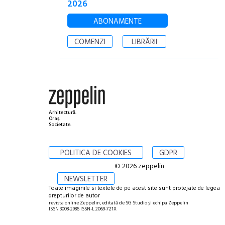
2026
ABONAMENTE
COMENZI
LIBRĂRII
Arhitectură.
Oraș.
Societate.
POLITICA DE COOKIES
GDPR
© 2026 zeppelin
NEWSLETTER
Toate imaginile si textele de pe acest site sunt protejate de legea
drepturilor de autor
revista online Zeppelin, editată de SG Studio și echipa Zeppelin
ISSN 3008-2986 ISSN-L 2069-721X