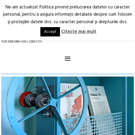
Ne-am actualizat Politica privind prelucrarea datelor cu caracter
Deschide
RO
EN
personal, pentru a asigura informaţii detaliate despre cum folosim
şi protejăm datele dvs. cu caracter personal şi drepturile dvs.
Arhitectură.
Oraș.
Societate.
Citeste mai mult
Accept
revistă online
ISSN 3008-2986 ISSN-L 2069-721X
≡