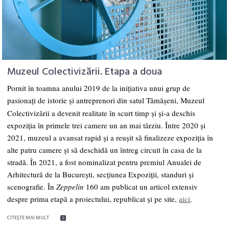
Muzeul Colectivizării. Etapa a doua
Pornit în toamna anului 2019 de la inițiativa unui grup de
pasionați de istorie și antreprenori din satul Tămășeni,
Muzeul
Colectivizării
a devenit realitate în scurt timp și și-a deschis
expoziția în primele trei camere un an mai târziu.
Între 2020 şi
2021, muzeul a avansat rapid și a reușit să finalizeze expoziția în
alte patru camere și să deschidă un întreg circuit în casa de la
stradă. În 2021, a fost nominalizat pentru premiul Anualei de
Arhitectură de la București, secțiunea Expoziții, standuri și
scenografie. În
Zeppelin
160 am publicat un articol extensiv
despre prima etapă a proiectului, republicat și pe site,
aici
.
CITEŞTE MAI MULT