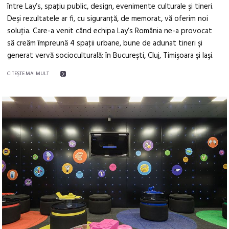
între Lay’s, spaţiu public, design, evenimente culturale şi tineri.
Deşi rezultatele ar fi, cu siguranţă, de memorat, vă oferim noi
soluţia. Care-a venit când echipa Lay’s România ne-a provocat
să creăm împreună 4 spaţii urbane, bune de adunat tineri şi
generat vervă socioculturală: în Bucureşti, Cluj, Timişoara şi Iaşi.
CITEŞTE MAI MULT