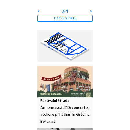
clătite cu apă miner
<
3/4
>
TOATE ȘTIRILE
Festivalul Strada
Armenească #10: concerte,
ateliere și întâlniri în Grădina
Botanică