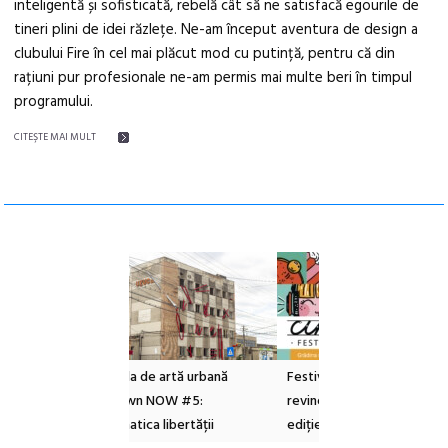
inteligentă și sofisticată, rebelă cât să ne satisfacă egourile de
tineri plini de idei răzlețe. Ne-am început aventura de design a
clubului Fire în cel mai plăcut mod cu putință, pentru că din
rațiuni pur profesionale ne-am permis mai multe beri în timpul
programului.
CITEŞTE MAI MULT
e artă urbană
Festivalul Cinemascop
Sleeping Beauties l
 NOW #5:
revine la Eforie Sud cu a IX-a
dulceață de amintiri
a libertății
ediție
borcan, o cameră ob