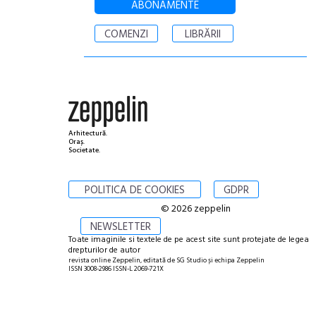
ABONAMENTE
COMENZI
LIBRĂRII
Arhitectură.
Oraș.
Societate.
POLITICA DE COOKIES
GDPR
© 2026 zeppelin
NEWSLETTER
Toate imaginile si textele de pe acest site sunt protejate de legea
drepturilor de autor
revista online Zeppelin, editată de SG Studio și echipa Zeppelin
ISSN 3008-2986 ISSN-L 2069-721X