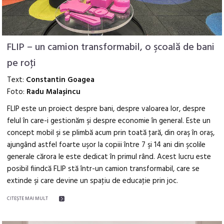
FLIP – un camion transformabil, o şcoală de bani
pe roţi
Text:
Constantin Goagea
Foto:
Radu Malașincu
FLIP este un proiect despre bani, despre valoarea lor, despre
felul în care-i gestionăm şi despre economie în general. Este un
concept mobil şi se plimbă acum prin toată ţară, din oraş în oraş,
ajungând astfel foarte uşor la copiii între 7 şi 14 ani din şcolile
generale cărora le este dedicat în primul rând. Acest lucru este
posibil fiindcă FLIP stă într-un camion transformabil, care se
extinde şi care devine un spaţiu de educaţie prin joc.
CITEŞTE MAI MULT