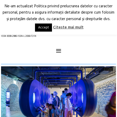
Ne-am actualizat Politica privind prelucrarea datelor cu caracter
Deschide
RO
EN
personal, pentru a asigura informaţii detaliate despre cum folosim
şi protejăm datele dvs. cu caracter personal şi drepturile dvs.
Arhitectură.
Oraș.
Societate.
Citeste mai mult
Accept
revistă online
ISSN 3008-2986 ISSN-L 2069-721X
≡