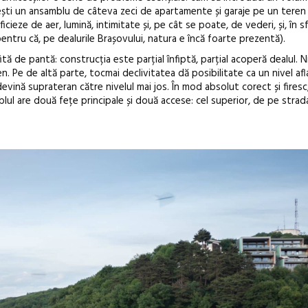
oiești un ansamblu de câteva zeci de apartamente și garaje pe un teren
ieze de aer, lumină, intimitate și, pe cât se poate, de vederi, și, în sf
 pentru că, pe dealurile Brașovului, natura e încă foarte prezentă).
fită de pantă: construcția este parțial înfiptă, parțial acoperă dealul. N
 Pe de altă parte, tocmai declivitatea dă posibilitate ca un nivel afl
evină suprateran către nivelul mai jos. În mod absolut corect și firesc,
l are două fețe principale și două accese: cel superior, de pe strada O