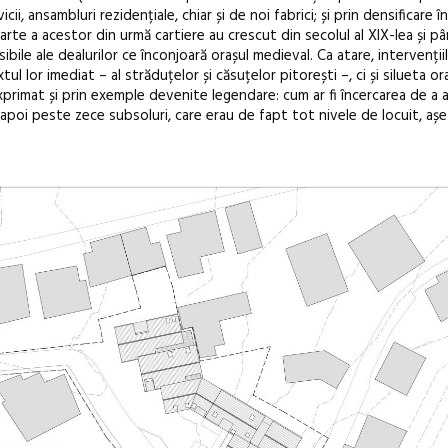
i, ansambluri rezidențiale, chiar și de noi fabrici; și prin densificare în
arte a acestor din urmă cartiere au crescut din secolul al XIX-lea și pâ
Festivalul C
bile ale dealurilor ce înconjoară orașul medieval. Ca atare, intervenții
revine la Efo
 lor imediat – al străduțelor și căsuțelor pitorești –, ci și silueta ora
ediție
 exprimat și prin exemple devenite legendare: cum ar fi încercarea de a 
i apoi peste zece subsoluri, care erau de fapt tot nivele de locuit, așe