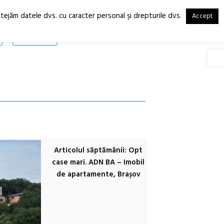
otejăm datele dvs. cu caracter personal şi drepturile dvs.
Accept
RO
EN
SHOP
Deschide
Articolul săptămânii: Opt
case mari. ADN BA – Imobil
de apartamente, Brașov