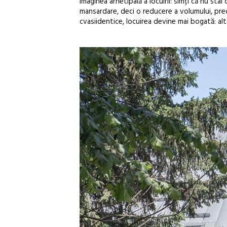
imaginea arhetipală a locuirii: simți că nu stai
mansardare, deci o reducere a volumului, precu
cvasiidentice, locuirea devine mai bogată: altf