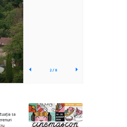
2
/
8
tuația sa
erenuri
tru