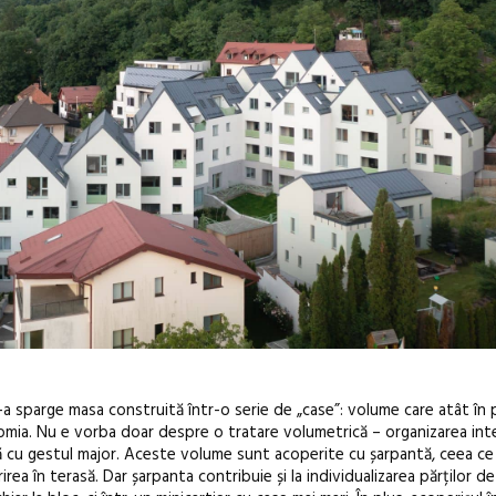
-a sparge masa construită într-o serie de „case”: volume care atât în p
onomia. Nu e vorba doar despre o tratare volumetrică – organizarea int
rentă cu gestul major. Aceste volume sunt acoperite cu șarpantă, ceea 
ea în terasă. Dar șarpanta contribuie și la individualizarea părților de c