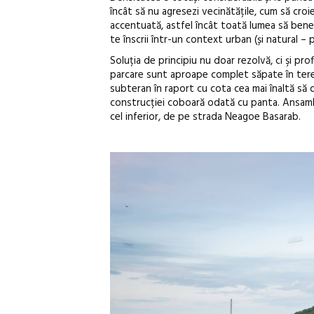
încât să nu agresezi vecinătățile, cum să cr
accentuată, astfel încât toată lumea să benefic
te înscrii într-un context urban (și natural –
Soluția de principiu nu doar rezolvă, ci şi pro
parcare sunt aproape complet săpate în teren.
subteran în raport cu cota cea mai înaltă să d
construcției coboară odată cu panta. Ansamblu
cel inferior, de pe strada Neagoe Basarab.