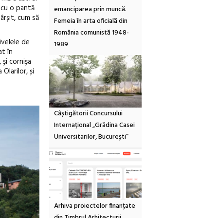
 cu o pantă
emanciparea prin muncă.
ârșit, cum să
Femeia în arta oficială din
România comunistă 1948-
ivelele de
1989
at în
 și cornișa
larilor, și
Câștigătorii Concursului
Internațional „Grădina Casei
Universitarilor, București”
Arhiva proiectelor finanțate
din Timbrul Arhitecturii