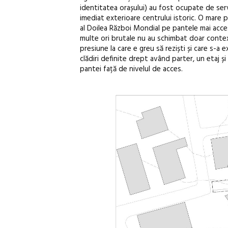
identitatea orașului) au fost ocupate de servici
imediat exterioare centrului istoric. O mare p
al Doilea Război Mondial pe pantele mai accesi
multe ori brutale nu au schimbat doar contextul
presiune la care e greu să reziști și care s-a
clădiri definite drept având parter, un etaj ș
pantei față de nivelul de acces.