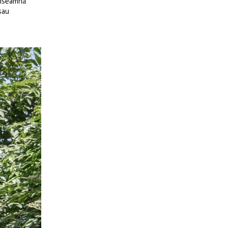
 înseamnă
sau