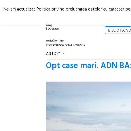
Ne-am actualizat Politica privind prelucrarea datelor cu caracter pe
Arhitectură.
NOI
Oraș.
Societate.
BIBLIOTECA D
revistă online
ISSN 3008-2986 ISSN-L 2069-721X
ARTICOLE
Opt case mari. ADN BA