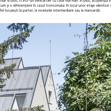
 chiar la bloc, ci într-un minicartier cu case mai mari. În plus, acoperișul
m și o diferențiere în cazul tronsonului: în locul unor etaje identice 
el locuiești la parter, la nivelurile intermediare sau la mansardă.