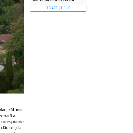
TOATE ȘTIRILE
lan, cât mai
erioară a
ce corespunde
lădire și la