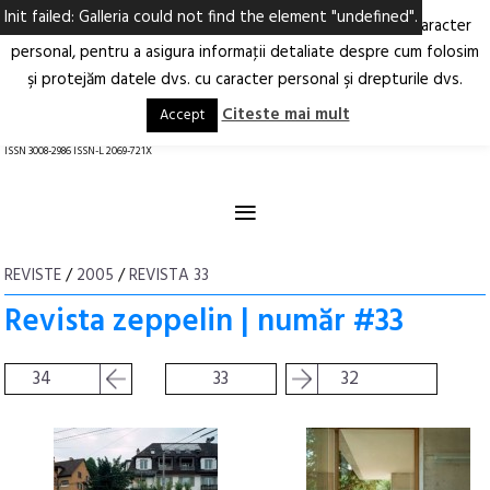
Init failed: Galleria could not find the element "undefined".
Ne-am actualizat Politica privind prelucrarea datelor cu caracter
Deschide
RO
EN
personal, pentru a asigura informaţii detaliate despre cum folosim
şi protejăm datele dvs. cu caracter personal şi drepturile dvs.
Arhitectură.
Oraș.
Societate.
Citeste mai mult
Accept
revistă online
ISSN 3008-2986 ISSN-L 2069-721X
≡
REVISTE
/
2005
/
REVISTA 33
Revista zeppelin | număr #33
34
33
32