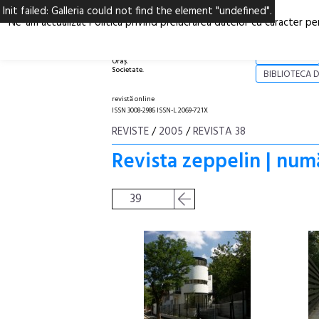
Init failed: Galleria could not find the element "undefined".
Ne-am actualizat Politica privind prelucrarea datelor cu caracter pe
Arhitectură.
NOI
Oraș.
Societate.
BIBLIOTECA D
revistă online
ISSN 3008-2986 ISSN-L 2069-721X
REVISTE
/
2005
/
REVISTA 38
Revista zeppelin | num
39