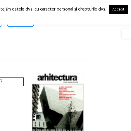
otejăm datele dvs. cu caracter personal şi drepturile dvs.
Accept
RO
EN
SHOP
Deschide
37