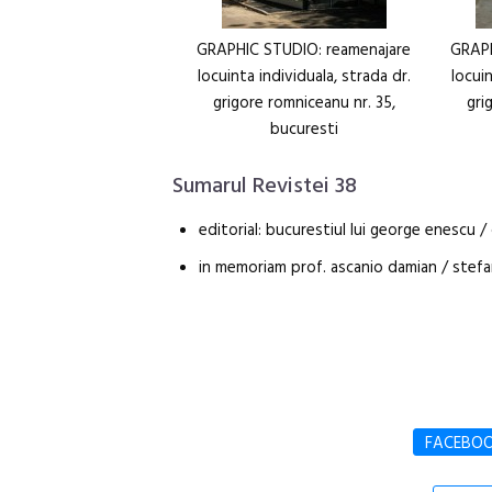
GRAPHIC STUDIO: reamenajare
GRAPH
locuinta individuala, strada dr.
locuin
grigore romniceanu nr. 35,
gri
bucuresti
Sumarul Revistei 38
editorial: bucurestiul lui george enescu 
in memoriam prof. ascanio damian / stef
FACEBO