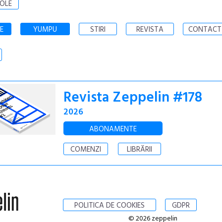
OLE
E
YUMPU
STIRI
REVISTA
CONTACT
Revista Zeppelin #178
2026
ABONAMENTE
COMENZI
LIBRĂRII
POLITICA DE COOKIES
GDPR
© 2026 zeppelin