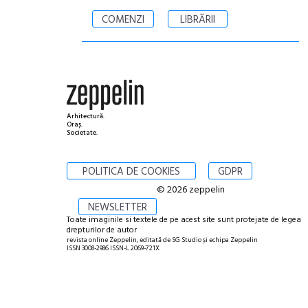
COMENZI
LIBRĂRII
Arhitectură.
Oraș.
Societate.
POLITICA DE COOKIES
GDPR
© 2026 zeppelin
NEWSLETTER
Toate imaginile si textele de pe acest site sunt protejate de legea
drepturilor de autor
revista online Zeppelin, editată de SG Studio și echipa Zeppelin
ISSN 3008-2986 ISSN-L 2069-721X