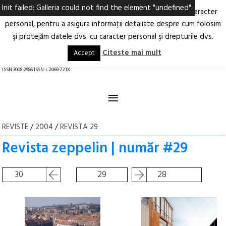
Init failed: Galleria could not find the element "undefined".
Ne-am actualizat Politica privind prelucrarea datelor cu caracter
Deschide
RO
EN
personal, pentru a asigura informaţii detaliate despre cum folosim
şi protejăm datele dvs. cu caracter personal şi drepturile dvs.
Arhitectură.
Oraș.
Societate.
Citeste mai mult
Accept
revistă online
ISSN 3008-2986 ISSN-L 2069-721X
≡
REVISTE
/
2004
/
REVISTA 29
Revista zeppelin | număr #29
30
29
28