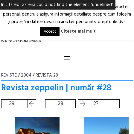
Init failed: Galleria could not find the element "undefined".
Ne-am actualizat Politica privind prelucrarea datelor cu caracter
Deschide
RO
EN
personal, pentru a asigura informaţii detaliate despre cum folosim
şi protejăm datele dvs. cu caracter personal şi drepturile dvs.
Arhitectură.
Oraș.
Societate.
Citeste mai mult
Accept
revistă online
ISSN 3008-2986 ISSN-L 2069-721X
≡
REVISTE
/
2004
/
REVISTA 28
Revista zeppelin | număr #28
29
28
27