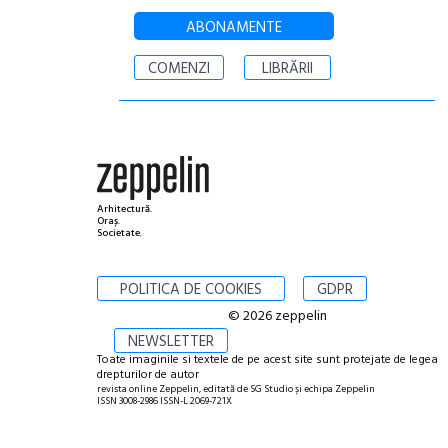
ABONAMENTE
COMENZI
LIBRĂRII
Arhitectură.
Oraș.
Societate.
POLITICA DE COOKIES
GDPR
© 2026 zeppelin
NEWSLETTER
Toate imaginile si textele de pe acest site sunt protejate de legea
drepturilor de autor
revista online Zeppelin, editată de SG Studio și echipa Zeppelin
ISSN 3008-2986 ISSN-L 2069-721X