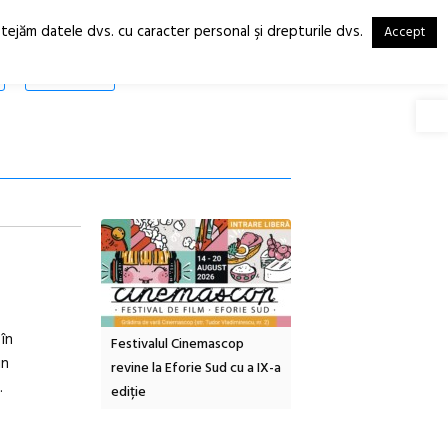
otejăm datele dvs. cu caracter personal şi drepturile dvs.
Accept
RO
EN
SHOP
Deschide
în
tă urbană
Festivalul Cinemascop
Sleeping Beauties la Bor
in
 #5:
revine la Eforie Sud cu a IX-a
dulceață de amintiri la
.
ertății
ediție
borcan, o cameră obscur
clătite cu apă minerală