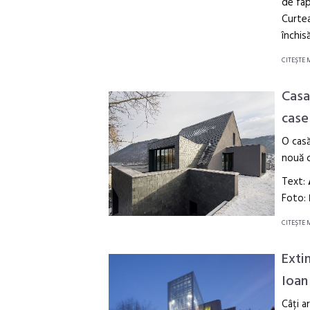
de fap
Curtea
închis
CITEŞTE 
Casa
case
O casă
nouă c
Text:
Foto:
CITEŞTE 
Exti
Ioan
Câți a