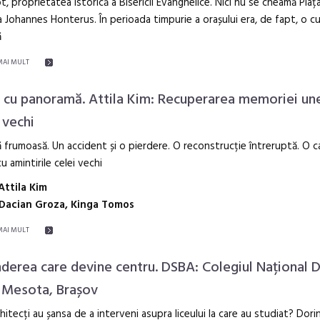
t, proprietatea istorică a Bisericii Evanghelice. Nici nu se cheamă Piața
 Johannes Honterus. În perioada timpurie a orașului era, de fapt, o c
ă
MAI MULT
 cu panoramă. Attila Kim: Recuperarea memoriei un
 vechi
 frumoasă. Un accident și o pierdere. O reconstrucție întreruptă. O c
u amintirile celei vechi
Attila Kim
Dacian Groza, Kinga Tomos
MAI MULT
nderea care devine centru. DSBA: Colegiul Național 
 Mesota, Brașov
rhitecți au șansa de a interveni asupra liceului la care au studiat? Dor