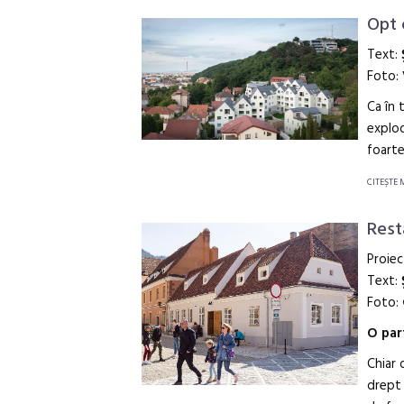
Opt 
Text:
Foto:
Ca în 
explod
foarte
CITEŞTE 
Rest
Proiec
Text:
Foto:
O par
Chiar 
drept 