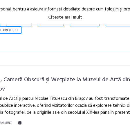
rsonal, pentru a asigura informaţii detaliate despre cum folosim şi pr
Citeste mai mult
ARTICOLE
STIRI
REVISTA PRINT
CONTACT
E PROIECTE
, Cameră Obscură și Wetplate la Muzeul de Artă din
ov
 de Artă și parcul Nicolae Titulescu din Brașov au fost transformate 
Anuala de ar
 publice interactive, oferind vizitatorilor ocazia să exploreze tehnici d
Artown NOW
ia fotografiei, de la originile sale din secolul al XIX-lea până în prezent
Gramatica lib
MAI MULT