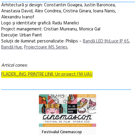
Arhitectură și design: Constantin Goagea, Justin Baroncea,
Anastasia David, Alex Condrea, Cristina Ginara, Ioana Nanis,
Alexandru Ivanof
Logo și identitate grafică: Radu Manelici
Project management: Cristian Mureanu, Monica Gal
Execuție: Urban Paint
Soluții de iluminat personalizate: Philips –
Bandă LED IltiLuce IP 65
,
Bandă Hue
,
Proiectoare MS Series
.
Articol conex:
FLADER_ING: PRINTRE LINII. Un proiect I’M UAU
e artă urbană
Festivalul Cinemascop
Sleeping Beauties l