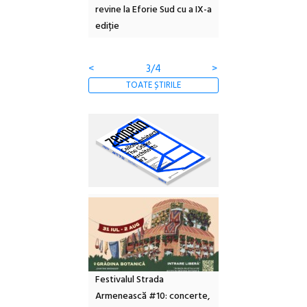
 NOW #5:
revine la Eforie Sud cu a IX-a
dulceață de amintiri
a libertății
ediție
borcan, o cameră ob
clătite cu apă miner
<
3/4
>
TOATE ȘTIRILE
Festivalul Strada
Armenească #10: concerte,