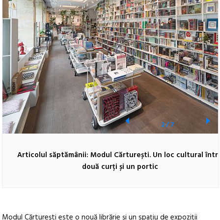
2
/
7
Articolul săptămânii: Modul Cărturești. Un loc cultural într
două curți și un portic
Modul Cărturești este o nouă librărie și un spațiu de expoziții