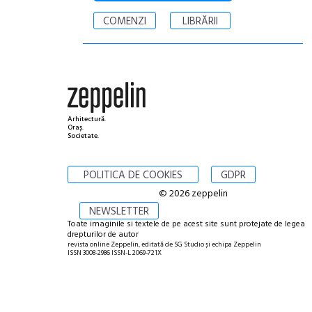
COMENZI
LIBRĂRII
Arhitectură.
Oraș.
Societate.
POLITICA DE COOKIES
GDPR
© 2026 zeppelin
NEWSLETTER
Toate imaginile si textele de pe acest site sunt protejate de legea
drepturilor de autor
revista online Zeppelin, editată de SG Studio și echipa Zeppelin
ISSN 3008-2986 ISSN-L 2069-721X