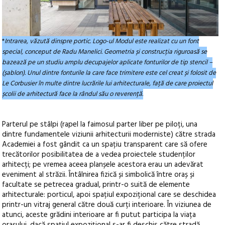
*
Intrarea, văzută dinspre portic. Logo-ul Modul este realizat cu un font
special, conceput de Radu Manelici. Geometria și construcția riguroasă se
bazează pe un studiu amplu decupajelor aplicate fonturilor de tip stencil –
(șablon). Unul dintre fonturile la care face trimitere este cel creat și folosit de
Le Corbusier în multe dintre lucrările lui arhitecturale, față de care proiectul
școlii de arhitectură face la rândul său o reverență.
Parterul pe stâlpi (rapel la faimosul parter liber pe piloți, una
dintre fundamentele viziunii arhitecturii moderniste) către strada
Academiei a fost gândit ca un spațiu transparent care să ofere
trecătorilor posibilitatea de a vedea proiectele studenților
arhitecți; pe vremea aceea planșele acestora erau un adevărat
eveniment al străzii. Întâlnirea fizică și simbolică între oraș și
facultate se petrecea gradual, printr-o suită de elemente
arhitecturale: porticul, apoi spațiul expozițional care se deschidea
printr-un vitraj general către două curți interioare. În viziunea de
atunci, aceste grădini interioare ar fi putut participa la viața
orașului, dacă spațiul expozițional s-ar fi deschis către stradă.