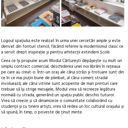
Logoul spațiului este realizat în urma unei cercetări ample și este
derivat din fonturi stencil, făcând referire la modernismul clasic ce
a servit drept inspirație și pentru arhitecții extinderii Școlii.
Ceea ce își propune acum Modul Cărturești depășește cu mult un
simplu contract comercial, deschiderea unei noi librării în rețeaua
pe care au creat-o. Într-un oraș ale cărui străzi și trotuare sunt din
ce în ce mai puțin bune de plimbat, al cărui comerț stradal
involuează, ale cărui vitrine sunt acoperite de mari printuri care
trebuie să își strige mesajele, Modul vrea să recreeze legătura
normală cu strada, generând un spațiu public deschis tuturor.
Vrea să creeze și să dinamizeze o comunitate colaborând cu
studenții și cu tinerii artiști, vrea să redea un loc cultural orașului și
să spună, în timp, o poveste de ținut minte.