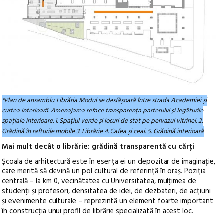
*Plan de ansamblu. Librăria Modul se desfășoară între strada Academiei și
curtea interioară. Amenajarea reface transparența parterului și legăturile
spațiale interioare. 1. Spațiul verde și locuri de stat pe pervazul vitrinei. 2.
Grădină în rafturile mobile 3. Librărie 4. Cafea și ceai. 5. Grădină interioară
Mai mult decât o librărie: grădină transparentă cu cărți
Școala de arhitectură este în esența ei un depozitar de imaginație,
care merită să devină un pol cultural de referință în oraș. Poziția
centrală – la km 0, vecinătatea cu Universitatea, mulțimea de
studenți și profesori, densitatea de idei, de dezbateri, de acțiuni
și evenimente culturale – reprezintă un element foarte important
în construcția unui profil de librărie specializată în acest loc.