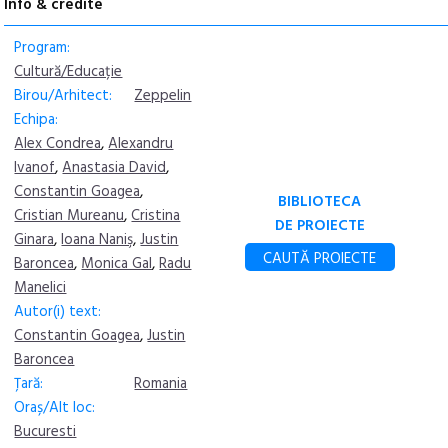
Info & credite
Program:
Cultură/Educație
Birou/Arhitect:
Zeppelin
Echipa:
Alex Condrea
,
Alexandru
Ivanof
,
Anastasia David
,
Constantin Goagea
,
BIBLIOTECA
Cristian Mureanu
,
Cristina
DE PROIECTE
Ginara
,
Ioana Naniş
,
Justin
CAUTĂ PROIECTE
Baroncea
,
Monica Gal
,
Radu
Manelici
Autor(i) text:
Constantin Goagea
,
Justin
Baroncea
Țară:
Romania
Oraș/Alt loc:
Bucuresti