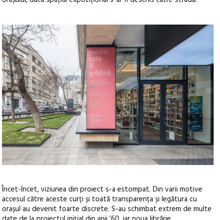
Încet-încet, viziunea din proiect s-a estompat. Din varii motive
accesul către aceste curți și toată transparența și legătura cu
orașul au devenit foarte discrete. S-au schimbat extrem de multe
date de la proiectul inițial din anii ’60, iar noua librărie