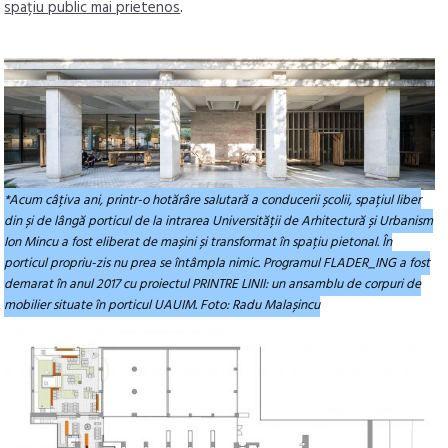
spațiu public mai prietenos
.
*Acum câțiva ani, printr-o hotărâre salutară a conducerii școlii, spațiul liber
din și de lângă porticul de la intrarea Universității de Arhitectură și Urbanism
Ion Mincu a fost eliberat de mașini și transformat în spațiu pietonal. În
porticul propriu-zis nu prea se întâmpla nimic. Programul FLADER_ING a fost
demarat în anul 2017 cu proiectul PRINTRE LINII: un ansamblu de corpuri de
mobilier situate în porticul UAUIM. Foto: Radu Malașincu