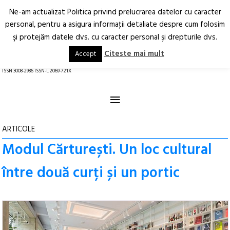
Ne-am actualizat Politica privind prelucrarea datelor cu caracter
Deschide
RO
EN
personal, pentru a asigura informaţii detaliate despre cum folosim
şi protejăm datele dvs. cu caracter personal şi drepturile dvs.
Arhitectură.
Oraș.
Societate.
Citeste mai mult
Accept
revistă online
ISSN 3008-2986 ISSN-L 2069-721X
≡
ARTICOLE
Modul Cărturești. Un loc cultural
între două curți și un portic