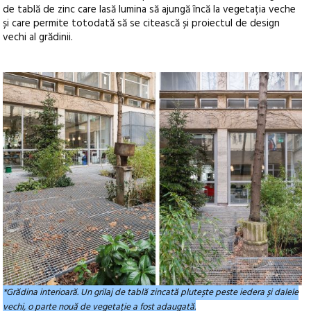
de tablă de zinc care lasă lumina să ajungă încă la vegetația veche
și care permite totodată să se citească și proiectul de design
vechi al grădinii.
*Grădina interioară. Un grilaj de tablă zincată plutește peste iedera și dalele
vechi, o parte nouă de vegetație a fost adaugată.