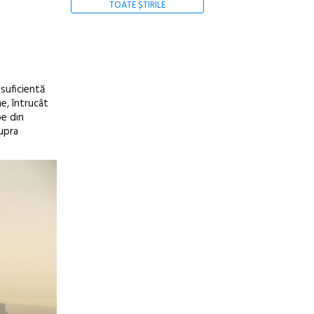
TOATE ȘTIRILE
suficientă
me, întrucât
be din
supra