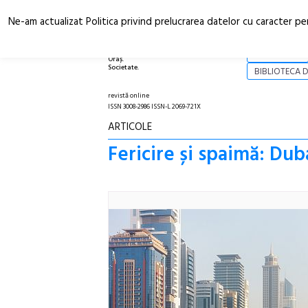
Ne-am actualizat Politica privind prelucrarea datelor cu caracter pe
Arhitectură.
NOI
Oraș.
Societate.
BIBLIOTECA D
revistă online
ISSN 3008-2986 ISSN-L 2069-721X
ARTICOLE
Fericire și spaimă: Dub