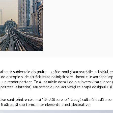
arată subiectele obișnuite – zgârie-norii și autostrăzile, sclipiciul, en
 de distopie și de artificialitate neliniștitoare. Uneori ți-e aproape imp
au un render perfect. Te ajută micile detalii de o subversivitate incon
e petrece la interior) sau semnele unei activități ce scapă designului și
alse sunt printre cele mai întristătoare: o întreagă cultură locală a cons
 fi păstrată sub forma unor elemente strict decorative.
Open Call – 
Awards 202