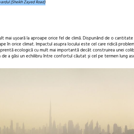
levardul (Sheikh Zayed Road)
lt mai ușoară la aproape orice fel de climă. Dispunând de o cantitate 
pe în orice climat. Impactul asupra locului este cel care ridică proble
prentă ecologică cu mult mai importantă decât construirea unei coli
 de a găsi un echilibru între confortul căutat și cel pe termen lung a