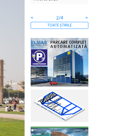
Gramatica libertății
ediție
<
3/4
>
TOATE ȘTIRILE