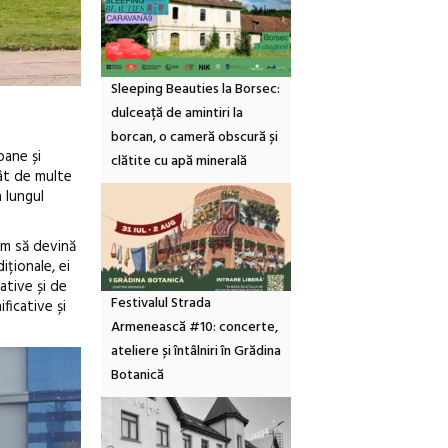
Sleeping Beauties la Borsec:
dulceață de amintiri la
borcan, o cameră obscură și
bane și
clătite cu apă minerală
tât de multe
a lungul
cum să devină
iționale, ei
ative și de
Festivalul Strada
ficative și
Armenească #10: concerte,
ateliere și întâlniri în Grădina
Botanică