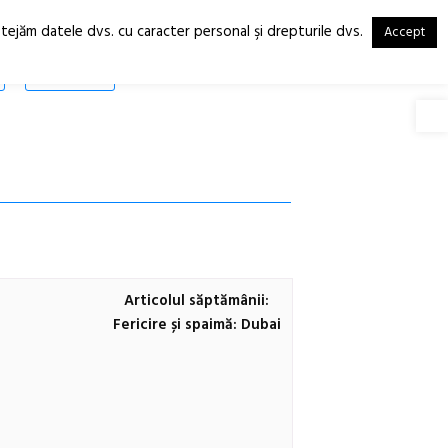
otejăm datele dvs. cu caracter personal şi drepturile dvs.
Accept
RO
EN
SHOP
Deschide
Articolul săptămânii:
Fericire și spaimă: Dubai