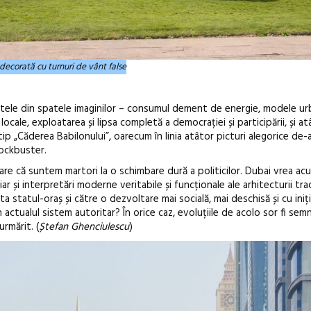
ecorată cu turnuri de vânt false
 faptele din spatele imaginilor – consumul dement de energie, modele ur
ocale, exploatarea și lipsa completă a democrației și participării, și a
tip „Căderea Babilonului”, oarecum în linia atâtor picturi alegorice de-
lockbuster.
pare că suntem martori la o schimbare dură a politicilor. Dubai vrea a
hiar și interpretări moderne veritabile și funcționale ale arhitecturii trad
ta statul-oraș și către o dezvoltare mai socială, mai deschisă și cu iniți
 actualul sistem autoritar? În orice caz, evoluțiile de acolo sor fi semni
urmărit. (
Ștefan Ghenciulescu
)