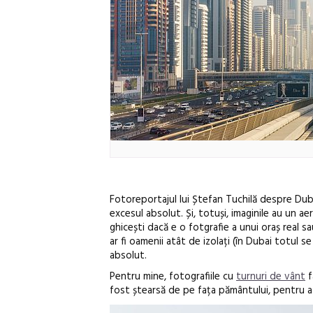
Fotoreportajul lui Ștefan Tuchilă despre Dubai 
excesul absolut. Și, totuși, imaginile au un aer
ghicești dacă e o fotgrafie a unui oraș real s
ar fi oamenii atât de izolați (în Dubai totul s
absolut.
Pentru mine, fotografiile cu
turnuri de vânt
f
fost ștearsă de pe fața pământului, pentru a