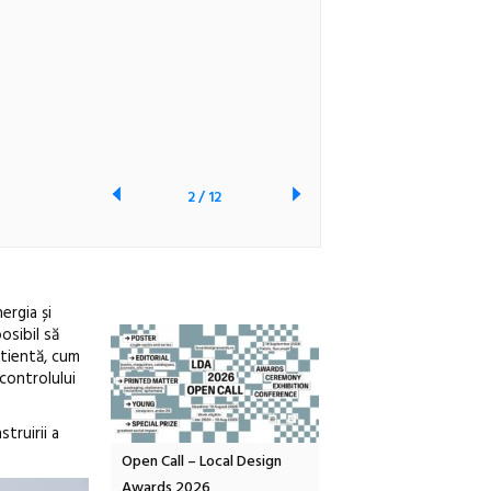
2
/
12
ergia și
osibil să
știentă, cum
 controlului
truirii a
Local Design
Anuala de artă urbană
Festivalul Cinemascop
6
Artown NOW #5:
revine la Eforie Sud cu a