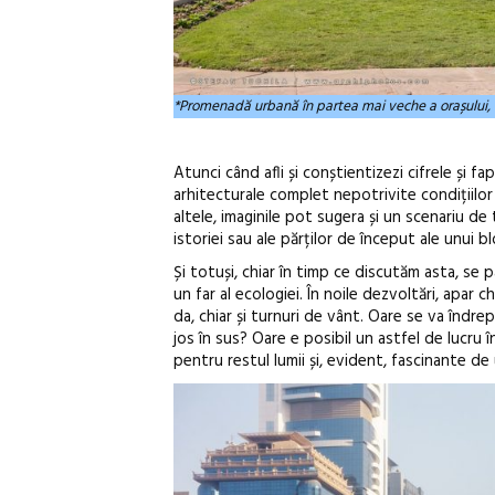
*Promenadă urbană în partea mai veche a orașului, d
Atunci când afli și conștientizezi cifrele și
arhitecturale complet nepotrivite condițiilor l
altele, imaginile pot sugera și un scenariu de 
istoriei sau ale părților de început ale unui b
Și totuși, chiar în timp ce discutăm asta, se 
un far al ecologiei. În noile dezvoltări, apar c
da, chiar și turnuri de vânt. Oare se va îndrep
jos în sus? Oare e posibil un astfel de lucru în
pentru restul lumii și, evident, fascinante de 