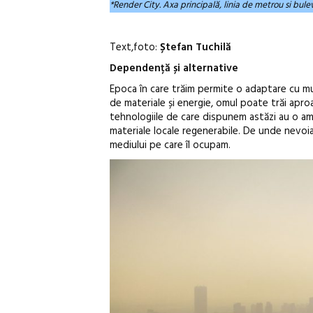
*Render City. Axa principală, linia de metrou si bu
Text,foto:
Ștefan Tuchilă
Dependență și alternative
Epoca în care trăim permite o adaptare cu mu
de materiale și energie, omul poate trăi aproa
tehnologiile de care dispunem astăzi au o am
materiale locale regenerabile. De unde nevoia
mediului pe care îl ocupam.