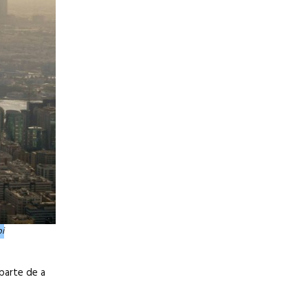
bi
eparte de a