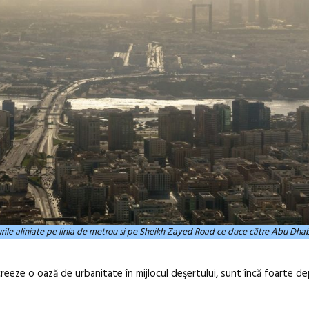
nurile aliniate pe linia de metrou si pe Sheikh Zayed Road ce duce către Abu Dha
 creeze o oază de urbanitate în mijlocul deşertului, sunt încă foarte d