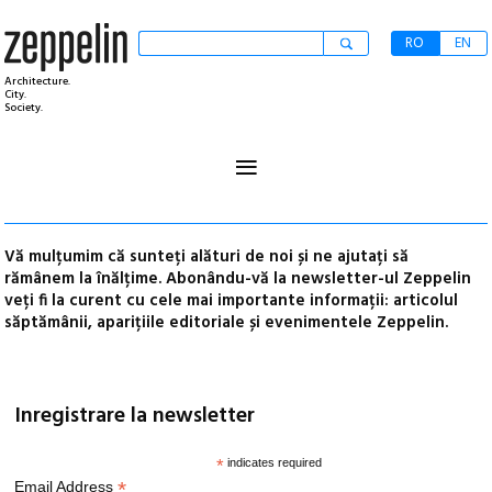
RO
EN
Architecture.
City.
Society.
≡
V
ă mulțumim că sunteți alături de noi și ne ajutați să
rămânem la înălțime. Abonându
-vă la newsletter-ul Zeppelin
veți fi la curent cu cele mai importante informații: articolul
săptămânii, aparițiile editoriale și evenimentele Zeppelin.
Inregistrare la newsletter
*
indicates required
*
Email Address