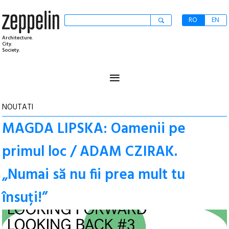
RO
EN
Architecture.
City.
Society.
≡
NOUTATI
MAGDA LIPSKA: Oamenii pe
primul loc / ADAM CZIRAK.
„Numai să nu fii prea mult tu
însuți!”