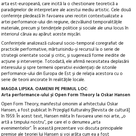
arta est-europeană, care incită la o chestionare teoretică a
paradigmelor de interpretare ale acestui mediu artistic. Cele două
conferințe pledează în favoarea unei recitiri contextualizate a
artei performance-ului din regiune, dezvăluind temporalitățile
materiale, precum și tendințele politice și sociale ale unui locus în
interiorul căruia au apărut aceste mișcări.
Conferințele analizează culoarul socio-temporal coregrafiat de
practicile performative, mărturisindu-și recursul la o serie de
strategii orientate social și critic, și sugerează forme inedite de
acțiune și intervenție. Totodată, ele afirmă necesitatea deplasării
interesului și spre termenii operativi evidențiați de istoriile
performance-ului din Europa de Est și de relația acestora cu o
serie de teorii ancorate în realitățile locale.
MAGDA LIPSKA. OAMENII PE PRIMUL LOC
:
Arta performance-ului și Open Form Theory la Oskar Hansen
Open Form Theory, manifestul omonim al arhitectului Oskar
Hansen, a fost publicat în Przegląd Kulturalny [Revista de cultură]
în 1959. În acest text, Hansen milita în favoarea unei noi arte, „o
artă a timpului nostru”, pe care el o denumea „arta
evenimentelor”. În această prezentare voi discuta principalele
premise ale teoriei lui Hansen și voi arăta cum ea a fost