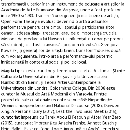
transformată ulterior într-un instrument de educare a artiștilor la
Academia de Arte Frumoase din Varșovia, unde a fost profesor
între 1950 și 1983. Transmisă unei generații mai tinere de artiști,
Open Form Theory a evoluat devenind o artă a acțiunilor
performative pentru care timpul, spațiul și participarea altor
oameni, adesea simpli trecători, erau de o importanță crucială.
Metoda de predare a lui Hansen i-a influențat nu doar pe propriii
săi studenți, ci a fost transmisă apoi, prin elevul său, Grzegorz
Kowalski, și generațiilor de artiști tineri, transformîndu-se, după
cum voi argumenta, într-o artă a performance-ului puternic
înrădăcinată în contextul social și politic local.
Magda Lipska este curator și teoretician al artei. A studiat Științe
Culturale la Universitatea din Varșovia și la Universitatea
Humboldt din Berlin, și Teoria Artei Contemporane la
Universitatea din Londra, Goldsmiths College. Din 2008 este
curator la Muzeul de Artă Modernă din Varșovia. Printre
proiectele sale curatoriale recente se numără: Niepodległe:
Women, Independence and National Discourse (2018), Danwen
Xing. A Personal Diary (2017), Lest the Two Seas Meet (2015),
curatoriat împreună cu Tarek Abou El Fetouh și After Year Zero
(2015), curatoriat împreună cu Anselm Franke, Annett Busch și
Heidi Ballet. Este co-fondatoare, împreună cu André Lepecki și