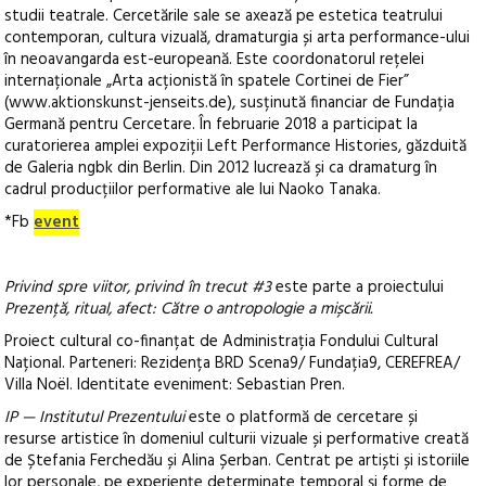
studii teatrale. Cercetările sale se axează pe estetica teatrului
contemporan, cultura vizuală, dramaturgia și arta performance-ului
în neoavangarda est-europeană. Este coordonatorul rețelei
internaționale „Arta acționistă în spatele Cortinei de Fier”
(www.aktionskunst-jenseits.de), susținută financiar de Fundația
Germană pentru Cercetare. În februarie 2018 a participat la
curatorierea amplei expoziții Left Performance Histories, găzduită
de Galeria ngbk din Berlin. Din 2012 lucrează și ca dramaturg în
cadrul producțiilor performative ale lui Naoko Tanaka.
*Fb
event
Privind spre viitor, privind în trecut #3
este parte a proiectului
Prezență, ritual, afect: Către o antropologie a mișcării.
Proiect cultural co-finanțat de Administrația Fondului Cultural
Național. Parteneri: Rezidența BRD Scena9/ Fundația9, CEREFREA/
Villa Noël. Identitate eveniment: Sebastian Pren.
IP — Institutul Prezentului
este o platformă de cercetare și
resurse artistice în domeniul culturii vizuale și performative creată
de Ștefania Ferchedău și Alina Șerban. Centrat pe artiști și istoriile
lor personale, pe experiențe determinate temporal și forme de