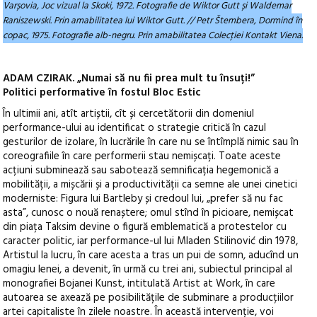
Varșovia, Joc vizual la Skoki, 1972. Fotografie de Wiktor Gutt și Waldemar
Raniszewski. Prin amabilitatea lui Wiktor Gutt. // Petr Štembera, Dormind în
copac, 1975. Fotografie alb-negru. Prin amabilitatea Colecţiei Kontakt Viena.
ADAM CZIRAK. „Numai să nu fii prea mult tu însuți!”
Politici performative în fostul Bloc Estic
În ultimii ani, atît artiștii, cît și cercetătorii din domeniul
performance-ului au identificat o strategie critică în cazul
gesturilor de izolare, în lucrările în care nu se întîmplă nimic sau în
coreografiile în care performerii stau nemișcați. Toate aceste
acțiuni subminează sau sabotează semnificația hegemonică a
mobilității, a mișcării și a productivității ca semne ale unei cinetici
moderniste: Figura lui Bartleby și credoul lui, „prefer să nu fac
asta”, cunosc o nouă renaștere; omul stînd în picioare, nemișcat
din piața Taksim devine o figură emblematică a protestelor cu
caracter politic, iar performance-ul lui Mladen Stilinović din 1978,
Artistul la lucru, în care acesta a tras un pui de somn, aducînd un
omagiu lenei, a devenit, în urmă cu trei ani, subiectul principal al
monografiei Bojanei Kunst, intitulată Artist at Work, în care
autoarea se axează pe posibilitățile de subminare a producțiilor
artei capitaliste în zilele noastre. În această intervenție, voi