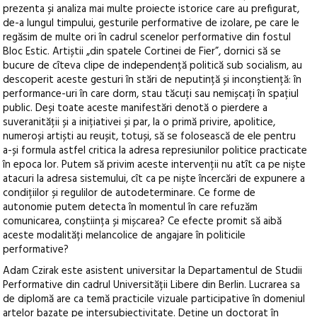
prezenta și analiza mai multe proiecte istorice care au prefigurat,
de-a lungul timpului, gesturile performative de izolare, pe care le
regăsim de multe ori în cadrul scenelor performative din fostul
Bloc Estic. Artiștii „din spatele Cortinei de Fier”, dornici să se
bucure de cîteva clipe de independență politică sub socialism, au
descoperit aceste gesturi în stări de neputință și inconștiență: în
performance-uri în care dorm, stau tăcuți sau nemișcați în spațiul
public. Deși toate aceste manifestări denotă o pierdere a
suveranității și a inițiativei și par, la o primă privire, apolitice,
numeroși artiști au reușit, totuși, să se folosească de ele pentru
a-și formula astfel critica la adresa represiunilor politice practicate
în epoca lor. Putem să privim aceste intervenții nu atît ca pe niște
atacuri la adresa sistemului, cît ca pe niște încercări de expunere a
condițiilor și regulilor de autodeterminare. Ce forme de
autonomie putem detecta în momentul în care refuzăm
comunicarea, conștiința și mișcarea? Ce efecte promit să aibă
aceste modalități melancolice de angajare în politicile
performative?
Adam Czirak este asistent universitar la Departamentul de Studii
Performative din cadrul Universității Libere din Berlin. Lucrarea sa
de diplomă are ca temă practicile vizuale participative în domeniul
artelor bazate pe intersubiectivitate. Deține un doctorat în