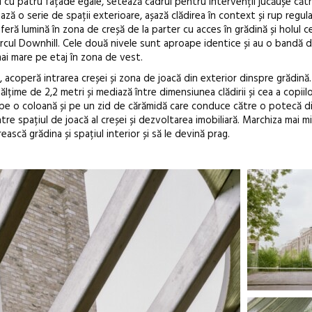
i cu patru fațade egale, setează cadrul pentru intervenții jucăușe cătr
ază o serie de spații exterioare, așază clădirea în context și rup regul
feră lumină în zona de creșă de la parter cu acces în grădină și holul c
arcul Downhill. Cele două nivele sunt aproape identice și au o bandă 
mai mare pe etaj în zona de vest.
acoperă intrarea creșei și zona de joacă din exterior dinspre grădină
ălțime de 2,2 metri și mediază între dimensiunea clădirii și cea a copiil
ză pe o coloană și pe un zid de cărămidă care conduce către o potecă d
re spațiul de joacă al creșei și dezvoltarea imobiliară. Marchiza mai m
scă grădina și spațiul interior și să le devină prag.