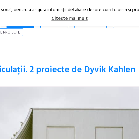
rsonal, pentru a asigura informaţii detaliate despre cum folosim şi pr
Citeste mai mult
ARTICOLE
STIRI
REVISTA PRINT
CONTACT
E PROIECTE
ticulații. 2 proiecte de Dyvik Kahlen