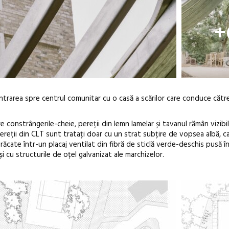
+
ntrarea spre centrul comunitar cu o casă a scărilor care conduce către
constrângerile-cheie, pereții din lemn lamelar și tavanul rămân vizibili 
. Pereții din CLT sunt tratați doar cu un strat subțire de vopsea albă, c
răcate într-un placaj ventilat din fibră de sticlă verde-deschis pusă î
i cu structurile de oțel galvanizat ale marchizelor.