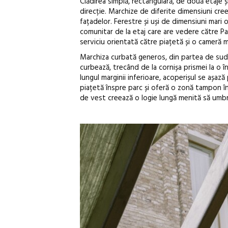
Clădirea simplă, rectangulară, de două etaje ș
direcție. Marchize de diferite dimensiuni cree
fațadelor. Ferestre și uși de dimensiuni mari o
comunitar de la etaj care are vedere către P
serviciu orientată către piațetă și o cameră 
Marchiza curbată generos, din partea de sud, 
curbează, trecând de la cornișa prismei la o în
lungul marginii inferioare, acoperișul se așa
piațetă înspre parc și oferă o zonă tampon înt
de vest creează o logie lungă menită să umbrea