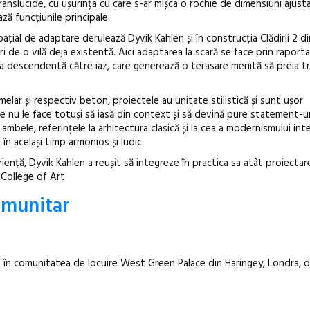
anslucide, cu ușurința cu care s-ar mișca o rochie de dimensiuni ajusta
ză funcțiunile principale.
Open Call – 
ațial de adaptare derulează Dyvik Kahlen și în construcția Clădirii 2 d
Awards 202
ri de o vilă deja existentă. Aici adaptarea la scară se face prin raporta
 descendentă către iaz, care generează o terasare menită să preia tra
elar și respectiv beton, proiectele au unitate stilistică și sunt ușor
e nu le face totuși să iasă din context și să devină pure statement-ur
ambele, referințele la arhitectura clasică și la cea a modernismului int
n același timp armonios și ludic.
iență, Dyvik Kahlen a reușit să integreze în practica sa atât proiectare
 College of Art.
omunitar
a în comunitatea de locuire West Green Palace din Haringey, Londra, 