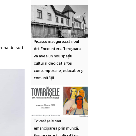
Picasso inaugurează noul
n zona de sud
Art Encounters. Timișoara
va avea un nou spațiu
cultural dedicat artei
contemporane, educației și
comunității
Tovarășele sau
emanciparea prin muncă.
Femeia în arta oficială din