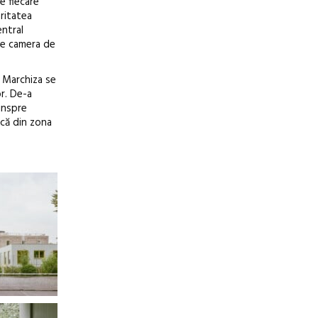
e fiecare
aritatea
entral
de camera de
. Marchiza se
or. De-a
inspre
ică din zona