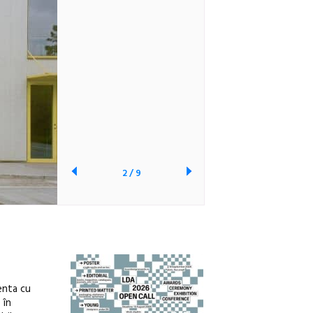
2
/
9
menta cu
 în