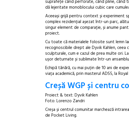
suprafețe când perforate, când pline, când tr
dă lejeritate monoblocului cubic care cumulea
Aceeași grijă pentru context și experiment sp
complex rezidențial așezat într-un parc, alătu
singur element de comparație, și anume panta
proiect.
Cu toate că materialele folosite sunt lemn lam
recognoscibile drept ale Dyvik Kahlen, ceea c
sculpturale, cum e cazul de prea multe ori. La 
ușor deturnate și sublimate într-un ansamblu î
Echipă tânără, cu mai puțin de 10 ani de exper
viața academică, prin masterul ADS5, la Royal
Creșă WGP și centru c
Proiect & text: Dyvik Kahlen
Foto: Lorenzo Zandri
Creșa și centrul comunitar marchează intrare
de Pocket Living.