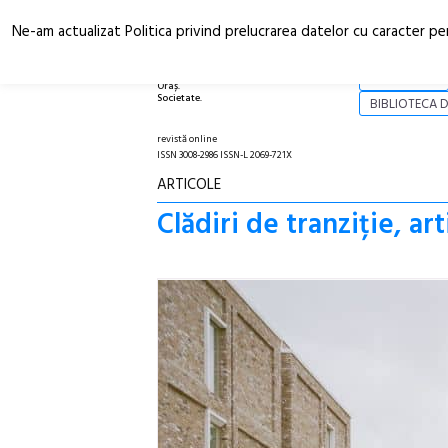
Ne-am actualizat Politica privind prelucrarea datelor cu caracter pe
Arhitectură.
NOI
Oraș.
Societate.
BIBLIOTECA D
revistă online
ISSN 3008-2986 ISSN-L 2069-721X
ARTICOLE
Clădiri de tranziție, ar