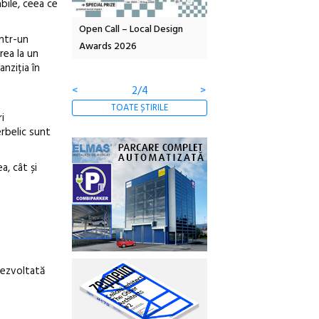
bile, ceea ce
Local Design
Anuala de artă urbană
Festivalul Cinemascop
intr-un
6
Artown NOW #5:
revine la Eforie Sud cu a
rea la un
Gramatica libertății
ediție
nziția în
<
3/4
>
TOATE ȘTIRILE
i
erbelic sunt
a, cât și
dezvoltată