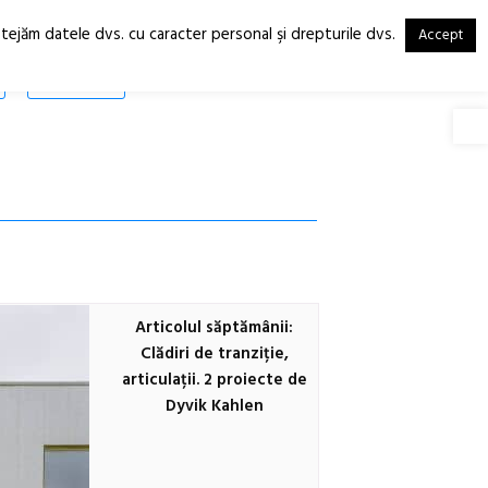
otejăm datele dvs. cu caracter personal şi drepturile dvs.
Accept
RO
EN
SHOP
Deschide
Articolul săptămânii:
Clădiri de tranziție,
articulații. 2 proiecte de
Dyvik Kahlen