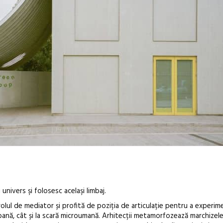
univers şi folosesc acelaşi limbaj.
 rolul de mediator și profită de poziția de articulație pentru a experi
rbană, cât și la scară microumană. Arhitecții metamorfozează marchizele