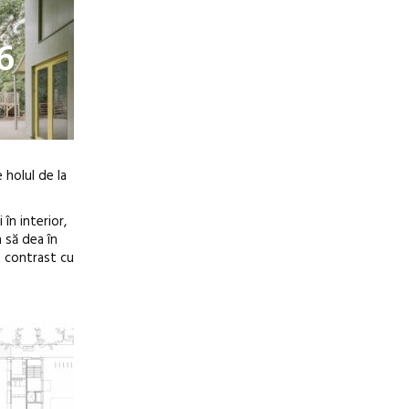
6
 holul de la
în interior,
a să dea în
n contrast cu