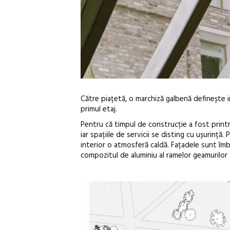
Către piațetă, o marchiză galbenă definește i
primul etaj.
Pentru că timpul de construcție a fost printre 
iar spațiile de servicii se disting cu ușurință
interior o atmosferă caldă. Fațadele sunt îmb
compozitul de aluminiu al ramelor geamurilor ș