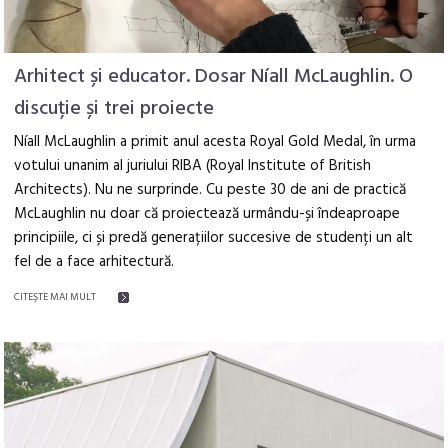
Arhitect și educator. Dosar Níall McLaughlin. O
discuție și trei proiecte
Níall McLaughlin a primit anul acesta Royal Gold Medal, în urma
votului unanim al juriului RIBA (Royal Institute of British
Architects). Nu ne surprinde. Cu peste 30 de ani de practică
McLaughlin nu doar că proiectează urmându-și îndeaproape
principiile, ci și predă generațiilor succesive de studenți un alt
fel de a face arhitectură.
CITEŞTE MAI MULT