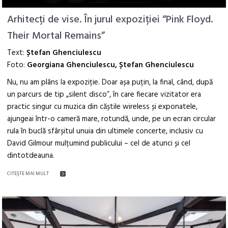
Arhitecți de vise. În jurul expoziției “Pink Floyd.
Their Mortal Remains”
Text:
Ștefan Ghenciulescu
Foto:
Georgiana Ghenciulescu, Ștefan Ghenciulescu
Nu, nu am plâns la expoziție. Doar așa puțin, la final, când, după
un parcurs de tip „silent disco”, în care fiecare vizitator era
practic singur cu muzica din căștile wireless și exponatele,
ajungeai într-o cameră mare, rotundă, unde, pe un ecran circular
rula în buclă sfârșitul unuia din ultimele concerte, inclusiv cu
David Gilmour mulțumind publicului – cel de atunci și cel
dintotdeauna.
CITEŞTE MAI MULT