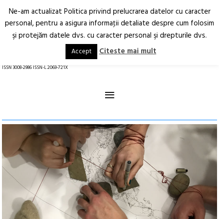
Ne-am actualizat Politica privind prelucrarea datelor cu caracter
Deschide
RO
EN
personal, pentru a asigura informaţii detaliate despre cum folosim
şi protejăm datele dvs. cu caracter personal şi drepturile dvs.
Arhitectură.
Oraș.
Societate.
Citeste mai mult
Accept
revistă online
ISSN 3008-2986 ISSN-L 2069-721X
≡