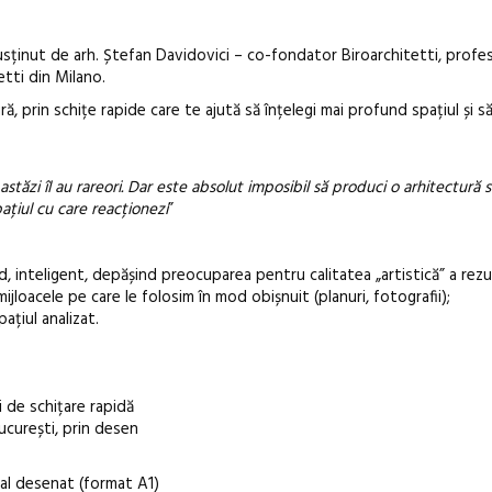
susținut de arh. Ștefan Davidovici – co-fondator Biroarchitetti, prof
etti din Milano.
, prin schițe rapide care te ajută să înțelegi mai profund spațiul și s
astăzi îl au rareori. Dar este absolut imposibil să produci o arhitectură 
pațiul cu care reacționezi
”
id, inteligent, depășind preocuparea pentru calitatea „artistică” a rezul
ijloacele pe care le folosim în mod obișnuit (planuri, fotografii);
ațiul analizat.
i de schițare rapidă
ucurești, prin desen
al desenat (format A1)