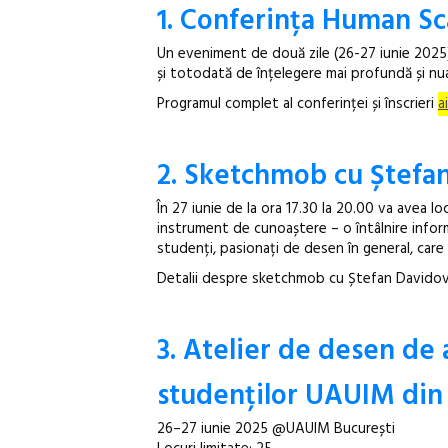
1.
Conferința Human Sca
Un eveniment de două zile (26-27 iunie 2025
și totodată de înțelegere mai profundă și nuan
Programul complet al conferinței și înscrieri
ai
2.
Sketchmob cu Ștefan
În 27 iunie de la ora 17.30 la 20.00 va avea 
instrument de cunoaștere – o întâlnire informal
studenți, pasionați de desen în general, car
Detalii despre sketchmob cu Ștefan Davidovic
3. Atelier de desen de 
studenților UAUIM din a
26–27 iunie 2025 @UAUIM București