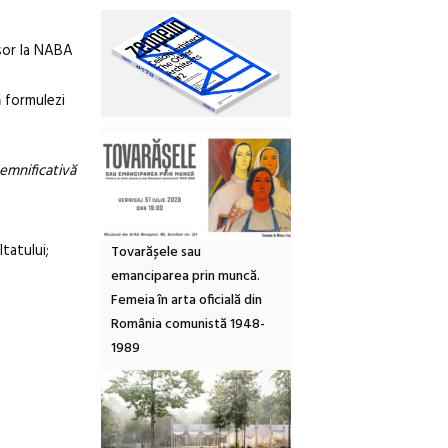
esor la NABA
ă formulezi
semnificativă
tatului;
Tovarășele sau
emanciparea prin muncă.
Femeia în arta oficială din
România comunistă 1948-
1989