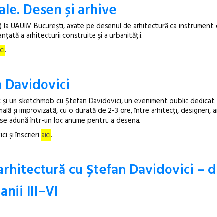
le. Desen și arhive
) la UAUIM București, axate pe desenul de arhitectură ca instrument 
Festivalul C
țată a arhitecturii construite și a urbanității.
revine la Efo
ci
.
ediție
 Davidovici
loc și un sketchmob cu Ștefan Davidovici, un eveniment public dedicat
ă și improvizată, cu o durată de 2-3 ore, între arhitecți, designeri, ar
e se adună într-un loc anume pentru a desena.
i și înscrieri
aici
.
arhitectură cu Ștefan Davidovici – 
nii III–VI