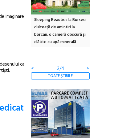
de imaginare
inemascop
Sleeping Beauties la Borsec:
Festivalul Strada
rie Sud cu a IX-a
dulceață de amintiri la
Armenească #10: concer
borcan, o cameră obscură și
ateliere și întâlniri în Gr
clătite cu apă minerală
Botanică
 desenului ca
<
2/4
>
tiști,
TOATE ȘTIRILE
dedicat