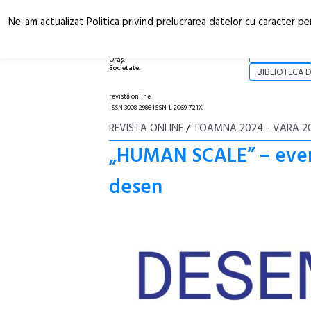
Ne-am actualizat Politica privind prelucrarea datelor cu caracter pe
Arhitectură.
NOI
Oraș.
Societate.
BIBLIOTECA D
revistă online
ISSN 3008-2986 ISSN-L 2069-721X
REVISTA ONLINE
/
TOAMNA 2024 - VARA 2
„HUMAN SCALE” – eveni
desen