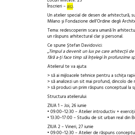
Locuri limitate: 25
Înscrieri –
aici
.
Un atelier special de desen de arhitectură, 
Milano și Fondazione dell’Ordine degli Archit
Tema: redescoperim scara umană în arhitectură
un răspuns arhitectural clar și personal.
Ce spune Ștefan Davidovici:
„
Timpul a devenit un lux pe care arhitecții de 
fără a-ți face timp să înțelegi în profunzime s
Atelierul te va ajuta:
> să ai mijloacele tehnice pentru a schița rap
> să analizezi un sit mai profund, dincolo de m
> să produci un prim răspuns conceptual la sp
Structura atelierului:
ZIUA 1 – Joi, 26 iunie
• 09:00–12:30 – Atelier introductiv + exerciți
• 13:30–17:00 – Studiu de sit urban real din B
ZIUA 2 – Vineri, 27 iunie
• 09:00–12:30 – Atelier de răspuns conceptu