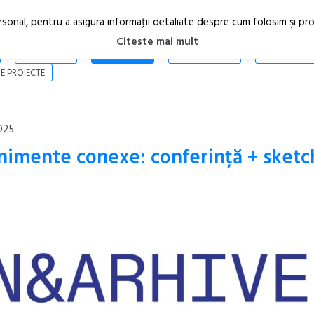
rsonal, pentru a asigura informaţii detaliate despre cum folosim şi pr
Citeste mai mult
ARTICOLE
STIRI
REVISTA PRINT
CONTACT
E PROIECTE
025
mente conexe: conferință + sketc