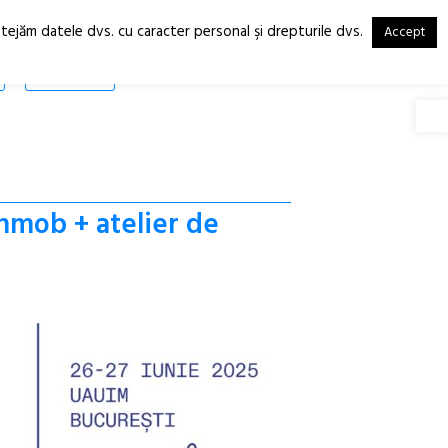
otejăm datele dvs. cu caracter personal şi drepturile dvs.
Accept
RO
EN
SHOP
Deschide
hmob + atelier de