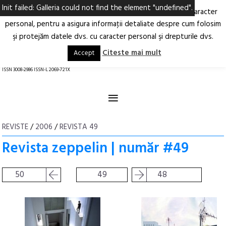
Init failed: Galleria could not find the element "undefined".
Ne-am actualizat Politica privind prelucrarea datelor cu caracter
Deschide
RO
EN
personal, pentru a asigura informaţii detaliate despre cum folosim
şi protejăm datele dvs. cu caracter personal şi drepturile dvs.
Arhitectură.
Oraș.
Societate.
Citeste mai mult
Accept
revistă online
ISSN 3008-2986 ISSN-L 2069-721X
≡
REVISTE
/
2006
/
REVISTA 49
Revista zeppelin | număr #49
50
49
48