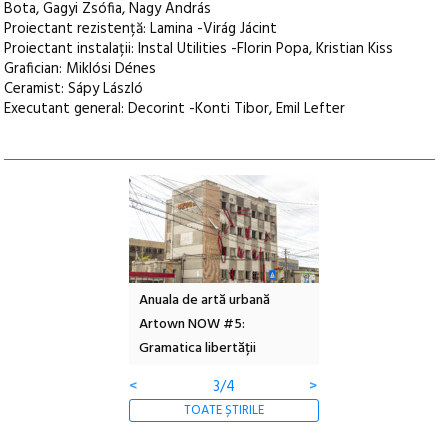
Bota, Gagyi Zsófia, Nagy András
Proiectant rezistență: Lamina -Virág Jácint
Proiectant instalații: Instal Utilities -Florin Popa, Kristian Kiss
Grafician: Miklósi Dénes
Ceramist: Sápy László
Executant general: Decorint -Konti Tibor, Emil Lefter
cal Design
Anuala de artă urbană
Festivalul Cinemascop
Artown NOW #5:
revine la Eforie Sud cu a I
Gramatica libertății
ediție
<
4/4
>
TOATE ȘTIRILE