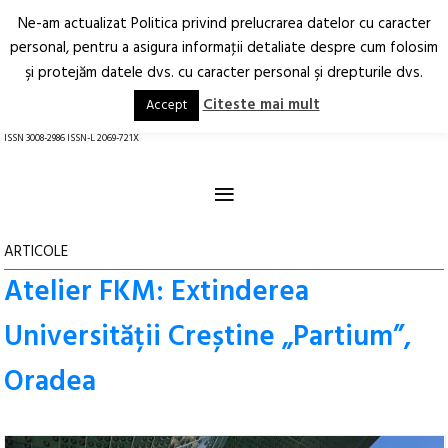
Ne-am actualizat Politica privind prelucrarea datelor cu caracter
Deschide
RO
EN
personal, pentru a asigura informaţii detaliate despre cum folosim
şi protejăm datele dvs. cu caracter personal şi drepturile dvs.
Arhitectură.
Oraș.
Societate.
Citeste mai mult
Accept
revistă online
ISSN 3008-2986 ISSN-L 2069-721X
≡
ARTICOLE
Atelier FKM: Extinderea
Universității Creștine „Partium”,
Oradea