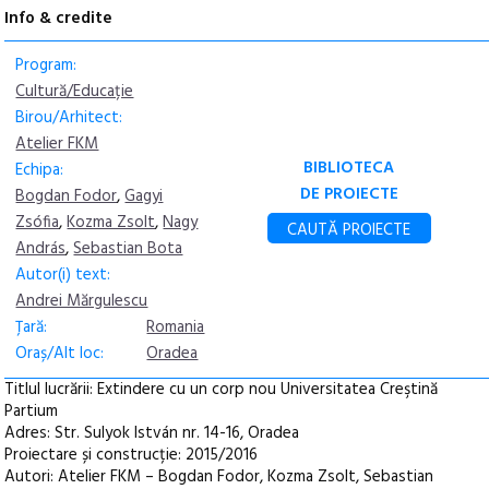
Info & credite
Program:
Cultură/Educație
Birou/Arhitect:
Atelier FKM
BIBLIOTECA
Echipa:
DE PROIECTE
Bogdan Fodor
,
Gagyi
Zsófia
,
Kozma Zsolt
,
Nagy
CAUTĂ PROIECTE
András
,
Sebastian Bota
Autor(i) text:
Andrei Mărgulescu
Țară:
Romania
Oraș/Alt loc:
Oradea
Titlul lucrării: Extindere cu un corp nou Universitatea Creştină
Partium
Adres: Str. Sulyok István nr. 14-16, Oradea
Proiectare și construcție: 2015/2016
Autori: Atelier FKM – Bogdan Fodor, Kozma Zsolt, Sebastian