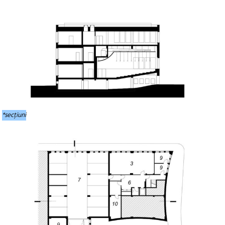
*secțiuni