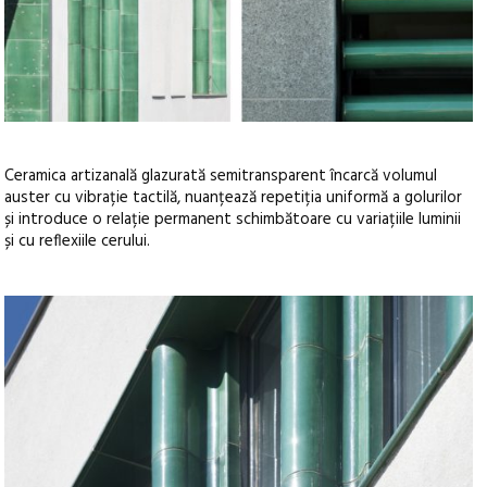
Ceramica artizanală glazurată semitransparent încarcă volumul
auster cu vibrație tactilă, nuanțează repetiția uniformă a golurilor
și introduce o relație permanent schimbătoare cu variațiile luminii
și cu reflexiile cerului.