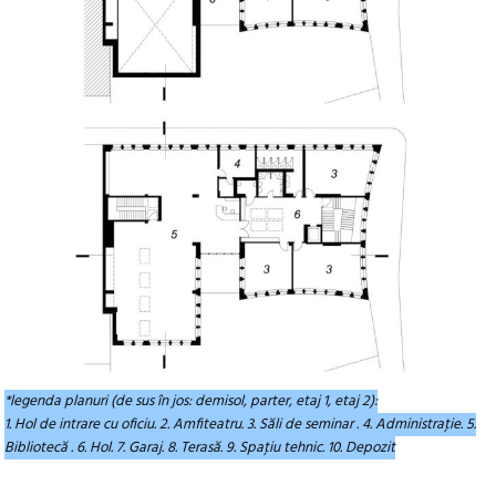
*legenda planuri (de sus în jos: demisol, parter, etaj 1, etaj 2):
1. Hol de intrare cu oficiu. 2. Amfiteatru. 3. Săli de seminar . 4. Administraţie. 5.
Bibliotecă . 6. Hol. 7. Garaj. 8. Terasă. 9. Spaţiu tehnic. 10. Depozit