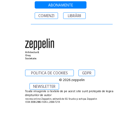
ABONAMENTE
COMENZI
LIBRĂRII
Arhitectură.
Oraș.
Societate.
POLITICA DE COOKIES
GDPR
© 2026 zeppelin
NEWSLETTER
Toate imaginile si textele de pe acest site sunt protejate de legea
drepturilor de autor
revista online Zeppelin, editată de SG Studio și echipa Zeppelin
ISSN 3008-2986 ISSN-L 2069-721X