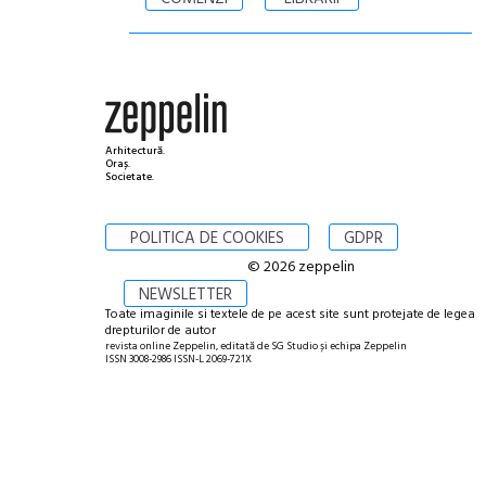
Arhitectură.
Oraș.
Societate.
POLITICA DE COOKIES
GDPR
© 2026 zeppelin
NEWSLETTER
Toate imaginile si textele de pe acest site sunt protejate de legea
drepturilor de autor
revista online Zeppelin, editată de SG Studio și echipa Zeppelin
ISSN 3008-2986 ISSN-L 2069-721X