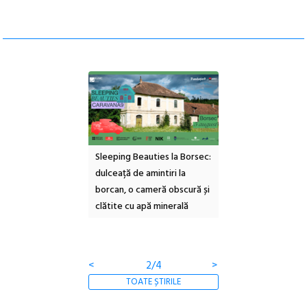
ul Cinemascop
Sleeping Beauties la Borsec:
Festivalul Strada
 Eforie Sud cu a IX-a
dulceață de amintiri la
Armenească #10: c
borcan, o cameră obscură și
ateliere și întâlniri 
clătite cu apă minerală
Botanică
<
2/4
>
TOATE ȘTIRILE