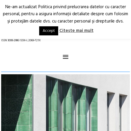
Ne-am actualizat Politica privind prelucrarea datelor cu caracter
Deschide
RO
EN
personal, pentru a asigura informaţii detaliate despre cum folosim
şi protejăm datele dvs. cu caracter personal şi drepturile dvs.
Arhitectură.
Oraș.
Societate.
Citeste mai mult
Accept
revistă online
ISSN 3008-2986 ISSN-L 2069-721X
≡