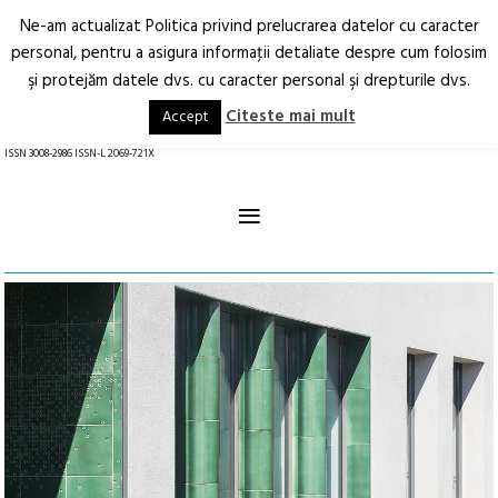
Ne-am actualizat Politica privind prelucrarea datelor cu caracter
Deschide
RO
EN
personal, pentru a asigura informaţii detaliate despre cum folosim
şi protejăm datele dvs. cu caracter personal şi drepturile dvs.
Arhitectură.
Oraș.
Societate.
Citeste mai mult
Accept
revistă online
ISSN 3008-2986 ISSN-L 2069-721X
≡