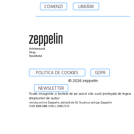
COMENZI
LIBRĂRII
Arhitectură.
Oraș.
Societate.
POLITICA DE COOKIES
GDPR
© 2026 zeppelin
NEWSLETTER
Toate imaginile si textele de pe acest site sunt protejate de legea
drepturilor de autor
revista online Zeppelin, editată de SG Studio și echipa Zeppelin
ISSN 3008-2986 ISSN-L 2069-721X