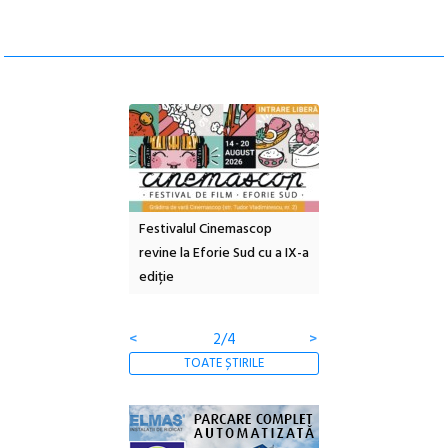
e artă urbană
Festivalul Cinemascop
Sleeping Beauties l
 NOW #5:
revine la Eforie Sud cu a IX-a
dulceață de amintiri
a libertății
ediție
borcan, o cameră ob
clătite cu apă miner
<
2/4
>
TOATE ȘTIRILE