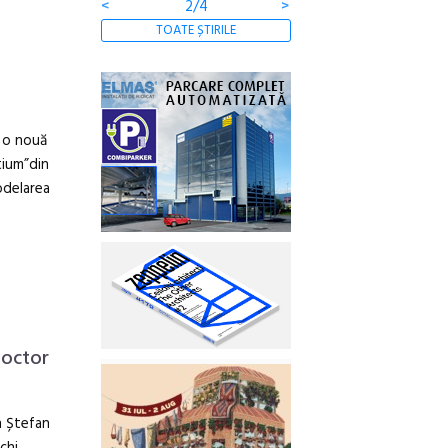
<
2/4
>
TOATE ȘTIRILE
, o nouă
tium”din
odelarea
Doctor
in Ștefan