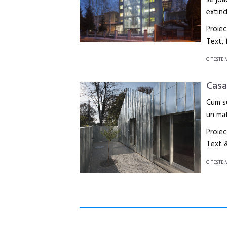
se joa
extind
Proiec
Text,
CITEŞTE 
Casa
Cum se
un mat
Proiec
Text 
CITEŞTE 