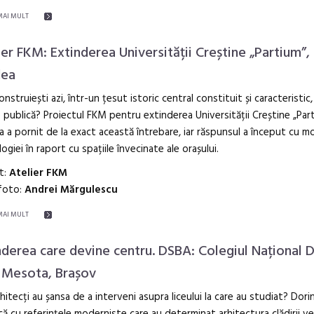
MAI MULT
ier FKM: Extinderea Universității Creștine „Partium”,
dea
nstruiești azi, într-un țesut istoric central constituit și caracteristic
e publică? Proiectul FKM pentru extinderea Universității Creștine „Par
 a pornit de la exact această întrebare, iar răspunsul a început cu m
ogiei în raport cu spațiile învecinate ale orașului.
t:
Atelier FKM
 foto:
Andrei Mărgulescu
MAI MULT
nderea care devine centru. DSBA: Colegiul Național 
 Mesota, Brașov
rhitecți au șansa de a interveni asupra liceului la care au studiat? Dor