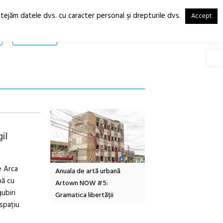
otejăm datele dvs. cu caracter personal şi drepturile dvs.
Accept
RO
EN
SHOP
Deschide
il
e Arca
Local Design
Anuala de artă urbană
Festivalul Cinemascop
nă cu
6
Artown NOW #5:
revine la Eforie Sud cu a
gubiri
Gramatica libertății
ediție
 spațiu