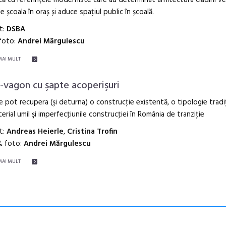
că cu referințele moderniste care au determinat arhitectura clădirii ve
e școala în oraș și aduce spațiul public în școală.
t:
DSBA
 foto:
Andrei Mărgulescu
MAI MULT
-vagon cu şapte acoperişuri
 pot recupera (şi deturna) o construcţie existentă, o tipologie tradiţ
erial umil şi imperfecţiunile construcţiei în România de tranziţie
t:
Andreas Heierle
,
Cristina Trofin
& foto:
Andrei Mărgulescu
MAI MULT