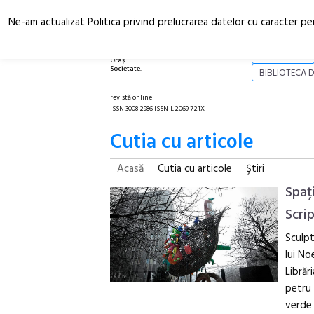
Ne-am actualizat Politica privind prelucrarea datelor cu caracter pe
Arhitectură.
NOI
Oraș.
Societate.
BIBLIOTECA D
revistă online
ISSN 3008-2986 ISSN-L 2069-721X
Cutia cu articole
Acasă
Cutia cu articole
Ştiri
Spați
Scri
Sculpt
lui No
Librăr
petru 
verde