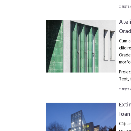
CITEŞTE 
Atel
Ora
Cum co
clădir
Oradea
morfol
Proiec
Text,
CITEŞTE 
Exti
Ioan
Câți a