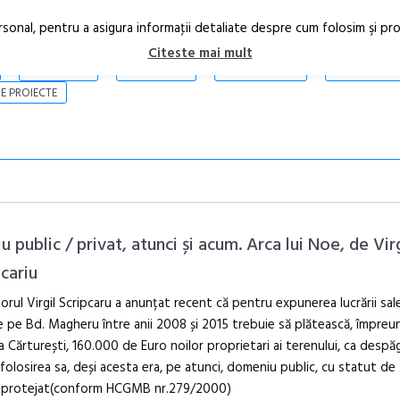
rsonal, pentru a asigura informaţii detaliate despre cum folosim şi pr
Citeste mai mult
ARTICOLE
STIRI
REVISTA PRINT
CONTACT
E PROIECTE
u public / privat, atunci și acum. Arca lui Noe, de Virg
pcariu
orul Virgil Scripcaru a anunțat recent că pentru expunerea lucrării sal
Open Call – 
e pe Bd. Magheru între anii 2008 și 2015 trebuie să plătească, împreu
Awards 202
ia Cărturești, 160.000 de Euro noilor proprietari ai terenului, ca despă
folosirea sa, deși acesta era, pe atunci, domeniu public, cu statut de
 protejat(conform HCGMB nr.279/2000)