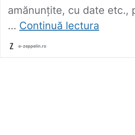
amănunțite, cu date etc., 
Dosar:
…
Continuă lectura
Reșița.
Un
oraș
e-zeppelin.ro
în
mișcare
(I)