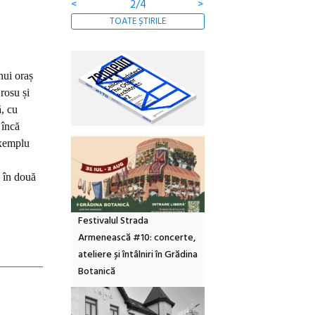
<
2/4
>
TOATE ȘTIRILE
nui oraș
rosu și
, cu
 încă
exemplu
 în două
Festivalul Strada
Armenească #10: concerte,
ateliere și întâlniri în Grădina
Botanică