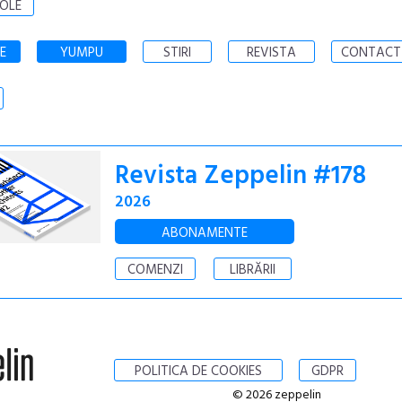
OLE
E
YUMPU
STIRI
REVISTA
CONTACT
Revista Zeppelin #178
2026
ABONAMENTE
COMENZI
LIBRĂRII
POLITICA DE COOKIES
GDPR
© 2026 zeppelin