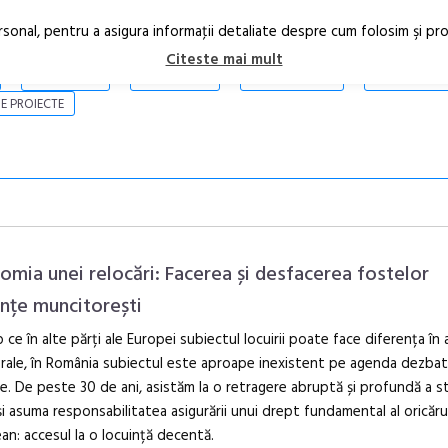
rsonal, pentru a asigura informaţii detaliate despre cum folosim şi pr
Citeste mai mult
ARTICOLE
STIRI
REVISTA PRINT
CONTACT
E PROIECTE
omia unei relocări: Facerea și desfacerea fostelor
ințe muncitorești
p ce în alte părți ale Europei subiectul locuirii poate face diferența în 
Open Call – 
rale, în România subiectul este aproape inexistent pe agenda dezbate
Awards 202
ce. De peste 30 de ani, asistăm la o retragere abruptă și profundă a st
și asuma responsabilitatea asigurării unui drept fundamental al oricăru
an: accesul la o locuință decentă.