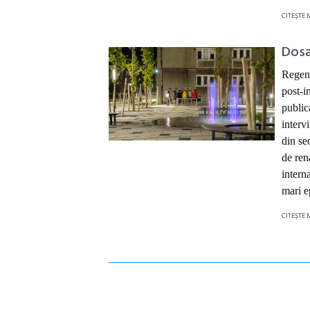
CITEŞTE 
Dosar
Regene
post-i
public
interv
din se
de ren
intern
mari e
CITEŞTE 