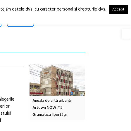
otejăm datele dvs. cu caracter personal şi drepturile dvs.
Accept
RO
EN
SHOP
Deschide
alegerile
Local Design
Anuala de artă urbană
Festivalul Cinemascop
rilor
6
Artown NOW #5:
revine la Eforie Sud cu a
atului
Gramatica libertății
ediție
i