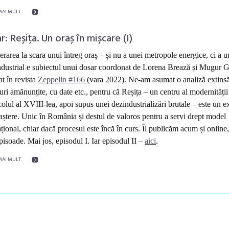
MAI MULT
: Reșița. Un oraș în mișcare (I)
rarea la scara unui întreg oraș – și nu a unei metropole energice, ci a u
ndustrial e subiectul unui dosar
coordonat de Lorena Brează și Mugur G
at în
revista
Zeppelin #166
(vara 2022)
. Ne-am asumat o analiză extinsă
iuri amănunțite, cu date etc., pentru că Reșița – un centru al modernității
colul al XVIII-lea, apoi supus unei dezindustrializări brutale – este un 
aștere. Unic în România și destul de valoros pentru a servi drept model
ațional, chiar dacă procesul este încă în curs.
Îl publicăm acum și online,
pisoade
. Mai jos, episodul I. Iar episodul II –
aici
.
MAI MULT