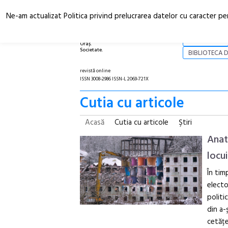
Ne-am actualizat Politica privind prelucrarea datelor cu caracter pe
Arhitectură.
NOI
Oraș.
Societate.
BIBLIOTECA D
revistă online
ISSN 3008-2986 ISSN-L 2069-721X
Cutia cu articole
Acasă
Cutia cu articole
Ştiri
Anat
locu
În tim
electo
politi
din a-
cetățe