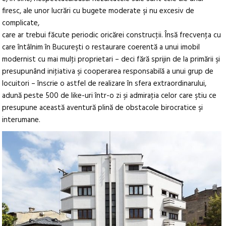
firesc, ale unor lucrări cu bugete moderate şi nu excesiv de
complicate,
care ar trebui făcute periodic oricărei construcţii. Însă frecvenţa cu
care întâlnim în Bucureşti o restaurare coerentă a unui imobil
modernist cu mai mulţi proprietari – deci fără sprijin de la primării şi
presupunând iniţiativa şi cooperarea responsabilă a unui grup de
locuitori – înscrie o astfel de realizare în sfera extraordinarului,
adună peste 500 de like-uri într-o zi şi admiraţia celor care ştiu ce
presupune această aventură plină de obstacole birocratice şi
interumane.