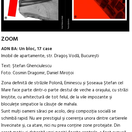
ZOOM
ADN BA: Un bloc, 17 case
Imobil de apartamente, str. Dragoş Vodă, Bucureşti
Text: Ştefan Ghenciulescu
Foto: Cosmin Dragomir, Daniel Miroţoi
Zona definită de străzile Polonă, Eminescu şi Şoseaua Ştefan cel
Mare face parte dintr‑o parte destul de veche a oraşului, cu străzi
liniştite, cu arhitectură de tot felul, de la vile impozante şi
bloculeţe simpatice la căsuţe de mahala.
Sunt mulţi oameni săraci pe acolo, deşi compoziţia socială se
schimbă rapid. Nu are prestigiul şi coerenţa unora dintre cartierele
învecinate şi, ca atare, nici nu prea conţine zone protejate. Din