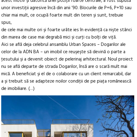
acest motiv şi datorită unei poziţii foarte centrale, a fost supusă
unor investiţii agresive încă din anii ’90. Blocurile de P+6, P+10 sau
chiar mai mult, ce ocupă foarte mult din teren şi sunt, trebuie
spus,
de cele mai multe ori şi foarte urâte ies în evidenţă ca nişte stânci
din marea de case mai degrabă mici şi curţi cu bolţi de viţă.
Aici se află deja celebrul ansamblu Urban Spaces – Dogarilor ale
celor de la ADN BA – un imobil ce reuşeşte să devină o parte a
ţesutului şi a devenit obiect de pelerinaj arhitectural. Noul proiect
nu se află departe de strada Dogarilor, însă are o scară mult mai
mică. A beneficiat şi el de o colaborare cu un client remarcabil, dar
a şi trebuit să se adapteze noilor condiţii de pe piaţa românească
de imobiliare. (…)