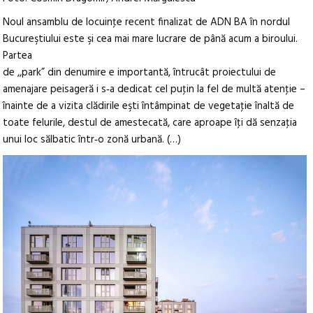
Noul ansamblu de locuinţe recent finalizat de ADN BA în nordul
Bucureştiului este şi cea mai mare lucrare de până acum a biroului.
Partea
de ,,park” din denumire e importantă, întrucât proiectului de
amenajare peisageră i s‑a dedicat cel puţin la fel de multă atenţie –
înainte de a vizita clădirile eşti întâmpinat de vegetaţie înaltă de
toate felurile, destul de amestecată, care aproape îţi dă senzaţia
unui loc sălbatic într‑o zonă urbană. (…)