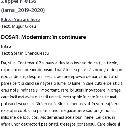
Zeppelin #156
(iarna_2019-2020)
Edito: You are here
Text: Mugur Grosu
DOSAR: Modernism: în continuare
Intro
Text Ştefan Ghenciulescu
Da, ştim. Centenarul Bauhaus a dus la o invazie de cărţi, articole,
expoziţii despre modernism. Toată lumea pare că vorbeşte despre
epoca de aur, despre maeştri, despre epo¬ca de aur când totul
părea cert şi când se năştea o lume. O lume în care cutiile de sticlă
erau noi şi rafinate şi, important, rare: bijuterii inovatoare în oraşe
care încă mai avea o scară umană, metropole în care încă te mai
puteai descurca şi fără maşină. Blocul liber aşezat în verdeaţă era
excepţia cool, şi nu parte a unor megacartiere sau oraşe noi cu
milioane de locuitori. Modernismul acela bun, nene. Cel care, în
afara unor detractori pasionaţi, trezeşte consensul. Care place şi