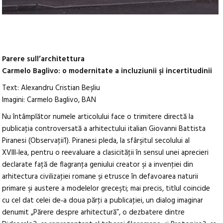
Parere sull’architettura
Carmelo Baglivo: o modernitate a incluziunii şi incertitudinii
Text: Alexandru Cristian Beşliu
Imagini: Carmelo Baglivo, BAN
Nu întâmplător numele articolului face o trimitere directă la
publicaţia controversată a arhitectului italian Giovanni Battista
Piranesi (Observaţii1). Piranesi pleda, la sfârşitul secolului al
XVIII‑lea, pentru o reevaluare a clasicităţii în sensul unei aprecieri
declarate faţă de flagranţa geniului creator şi a invenţiei din
arhitectura civilizaţiei romane şi etrusce în defavoarea naturii
primare şi austere a modelelor greceşti; mai precis, titlul coincide
cu cel dat celei de‑a doua părţi a publicaţiei, un dialog imaginar
denumit „Părere despre arhitectură”, o dezbatere dintre