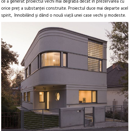
ce a generat proiectul vechi mai degrabă decât în prezervarea cu
orice preţ a substanţei construite. Proiectul duce mai departe acel
spirit, înnobilând şi dând o nouă viaţă unei case vechi şi modeste.