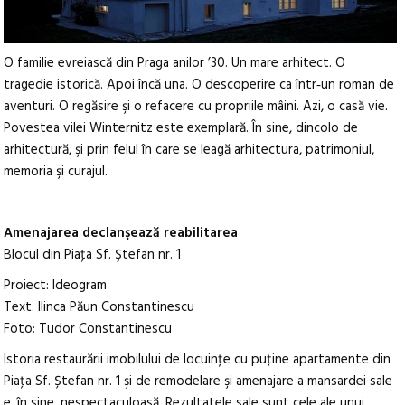
O familie evreiască din Praga anilor ’30. Un mare arhitect. O
tragedie istorică. Apoi încă una. O descoperire ca într‑un roman de
aventuri. O regăsire şi o refacere cu propriile mâini. Azi, o casă vie.
Povestea vilei Winternitz este exemplară. În sine, dincolo de
arhitectură, şi prin felul în care se leagă arhitectura, patrimoniul,
memoria şi curajul.
Amenajarea declanşează reabilitarea
Blocul din Piaţa Sf. Ştefan nr. 1
Proiect: Ideogram
Text: Ilinca Păun Constantinescu
Foto: Tudor Constantinescu
Istoria restaurării imobilului de locuinţe cu puţine apartamente din
Piaţa Sf. Ștefan nr. 1 şi de remodelare şi amenajare a mansardei sale
e, în sine, nespectaculoasă. Rezultatele sale sunt cele ale unui