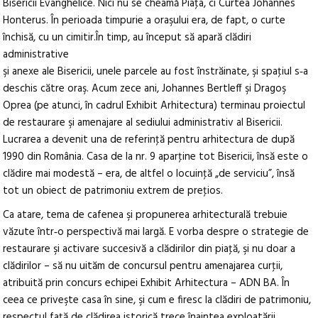
Bisericii Evanghelice. Nici nu se cheamă Piaţa, ci Curtea Johannes
Honterus. În perioada timpurie a oraşului era, de fapt, o curte
închisă, cu un cimitir.În timp, au început să apară clădiri
administrative
şi anexe ale Bisericii, unele parcele au fost înstrăinate, şi spaţiul s‑a
deschis către oraş. Acum zece ani, Johannes Bertleff şi Dragoş
Oprea (pe atunci, în cadrul Exhibit Arhitectura) terminau proiectul
de restaurare şi amenajare al sediului administrativ al Bisericii.
Lucrarea a devenit una de referinţă pentru arhitectura de după
1990 din România. Casa de la nr. 9 aparţine tot Bisericii, însă este o
clădire mai modestă – era, de altfel o locuinţă „de serviciu”, însă
tot un obiect de patrimoniu extrem de preţios.
Ca atare, tema de cafenea şi propunerea arhitecturală trebuie
văzute într‑o perspectivă mai largă. E vorba despre o strategie de
restaurare şi activare succesivă a clădirilor din piaţă, şi nu doar a
clădirilor – să nu uităm de concursul pentru amenajarea curţii,
atribuită prin concurs echipei Exhibit Arhitectura – ADN BA. În
ceea ce priveşte casa în sine, şi cum e firesc la clădiri de patrimoniu,
respectul faţă de clădirea istorică trece înaintea exploatării