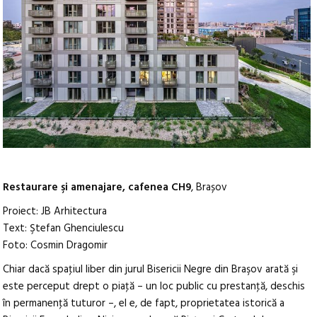
Restaurare şi amenajare, cafenea CH9
, Brașov
Proiect: JB Arhitectura
Text: Ştefan Ghenciulescu
Foto: Cosmin Dragomir
Chiar dacă spaţiul liber din jurul Bisericii Negre din Braşov arată şi
este perceput drept o piaţă – un loc public cu prestanţă, deschis
în permanenţă tuturor –, el e, de fapt, proprietatea istorică a