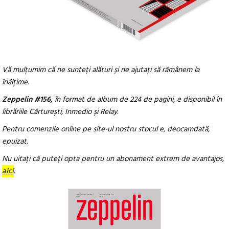
Vă mulțumim că ne sunteți alături și ne ajutați să rămânem la
înălțime.
Zeppelin #156,
în format de album de 224 de pagini, e disponibil în
librăriile Cărturești, Inmedio și Relay.
Pentru comenzile online pe site-ul nostru stocul e, deocamdată,
epuizat
.
Nu uitați că puteți opta pentru un abonament extrem de avantajos,
aici
.