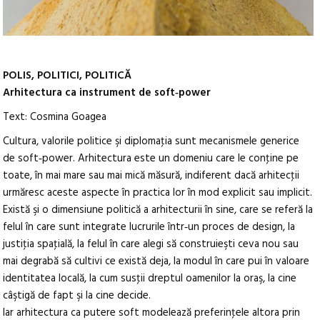
POLIS, POLITICI, POLITICĂ
Arhitectura ca instrument de soft‑power
Text: Cosmina Goagea
Cultura, valorile politice şi diplomaţia sunt mecanismele generice
de soft‑power. Arhitectura este un domeniu care le conţine pe
toate, în mai mare sau mai mică măsură, indiferent dacă arhitecţii
urmăresc aceste aspecte în practica lor în mod explicit sau implicit.
Există şi o dimensiune politică a arhitecturii în sine, care se referă la
felul în care sunt integrate lucrurile într‑un proces de design, la
justiţia spaţială, la felul în care alegi să construieşti ceva nou sau
mai degrabă să cultivi ce există deja, la modul în care pui în valoare
identitatea locală, la cum susţii dreptul oamenilor la oraş, la cine
câştigă de fapt şi la cine decide.
Iar arhitectura ca putere soft modelează preferinţele altora prin