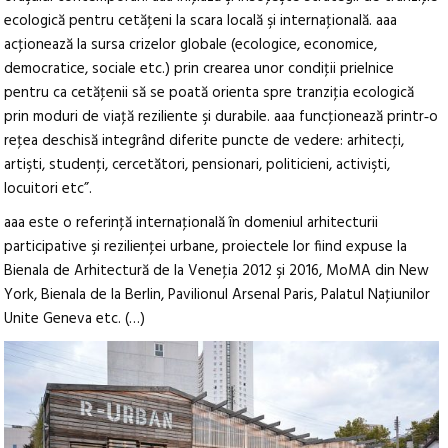
ecologică pentru cetăţeni la scara locală şi internaţională. aaa
acţionează la sursa crizelor globale (ecologice, economice,
democratice, sociale etc.) prin crearea unor condiţii prielnice
pentru ca cetăţenii să se poată orienta spre tranziţia ecologică
prin moduri de viaţă reziliente şi durabile. aaa funcţionează printr‑o
reţea deschisă integrând diferite puncte de vedere: arhitecţi,
artişti, studenţi, cercetători, pensionari, politicieni, activişti,
locuitori etc”.
aaa este o referinţă internaţională în domeniul arhitecturii
participative şi rezilienţei urbane, proiectele lor fiind expuse la
Bienala de Arhitectură de la Veneţia 2012 şi 2016, MoMA din New
York, Bienala de la Berlin, Pavilionul Arsenal Paris, Palatul Naţiunilor
Unite Geneva etc. (…)