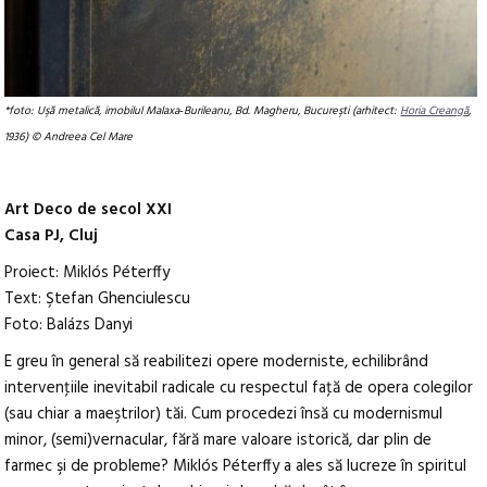
*foto: Uşă metalică, imobilul Malaxa‑Burileanu, Bd. Magheru, Bucureşti (arhitect:
Horia Creangă
,
1936) © Andreea Cel Mare
Art Deco de secol XXI
Casa PJ, Cluj
Proiect: Miklós Péterffy
Text: Ştefan Ghenciulescu
Foto: Balázs Danyi
E greu în general să reabilitezi opere moderniste, echilibrând
intervenţiile inevitabil radicale cu respectul faţă de opera colegilor
(sau chiar a maeştrilor) tăi. Cum procedezi însă cu modernismul
minor, (semi)vernacular, fără mare valoare istorică, dar plin de
farmec şi de probleme? Miklós Péterffy a ales să lucreze în spiritul