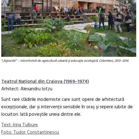
*„Agrocité” – microfermă de agricultură urbană şi educaţie ecologică, Colombes, 2013–2014
Teatrul Naţional din Craiova (1969–1974)
Arhitect: Alexandru Iotzu
Sunt rare clădirile moderniste care sunt opere de arhitectură
excepţionale, dar şi intervenţii sensibile în oraş şi repere iubite de
locuitori. Iată poveştile uneia dintre ele.
Text: Irina Tulbure
Foto: Tudor Constantinescu