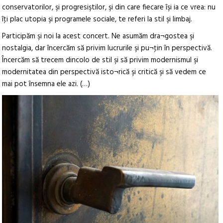
conservatorilor, şi progresiştilor, şi din care fiecare îşi ia ce vrea: nu
îţi plac utopia şi programele sociale, te referi la stil şi limbaj.
Participăm şi noi la acest concert. Ne asumăm dra¬gostea şi
nostalgia, dar încercăm să privim lucrurile şi pu¬ţin în perspectivă.
Încercăm să trecem dincolo de stil şi să privim modernismul şi
modernitatea din perspectivă isto¬rică şi critică şi să vedem ce
mai pot însemna ele azi. (…)