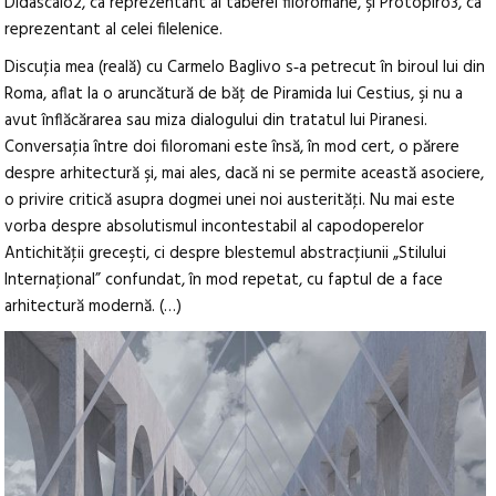
Didascalo2, ca reprezentant al taberei filoromane, şi Protopiro3, ca
reprezentant al celei filelenice.
Discuţia mea (reală) cu Carmelo Baglivo s‑a petrecut în biroul lui din
Roma, aflat la o aruncătură de băţ de Piramida lui Cestius, şi nu a
avut înflăcărarea sau miza dialogului din tratatul lui Piranesi.
Conversaţia între doi filoromani este însă, în mod cert, o părere
despre arhitectură şi, mai ales, dacă ni se permite această asociere,
o privire critică asupra dogmei unei noi austerităţi. Nu mai este
vorba despre absolutismul incontestabil al capodoperelor
Antichităţii greceşti, ci despre blestemul abstracţiunii „Stilului
Internaţional” confundat, în mod repetat, cu faptul de a face
arhitectură modernă. (…)