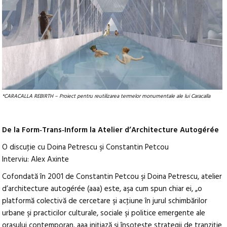
*CARACALLA REBIRTH – Proiect pentru reutilizarea termelor monumentale ale lui Caracalla
De la Form‑Trans‑Inform la Atelier d’Architecture Autogérée
O discuţie cu Doina Petrescu şi Constantin Petcou
Interviu: Alex Axinte
Cofondată în 2001 de Constantin Petcou şi Doina Petrescu, atelier
d’architecture autogérée (aaa) este, aşa cum spun chiar ei, „o
platformă colectivă de cercetare şi acţiune în jurul schimbărilor
urbane şi practicilor culturale, sociale şi politice emergente ale
oraşului contemporan. aaa iniţiază şi însoţeşte strategii de tranziţie