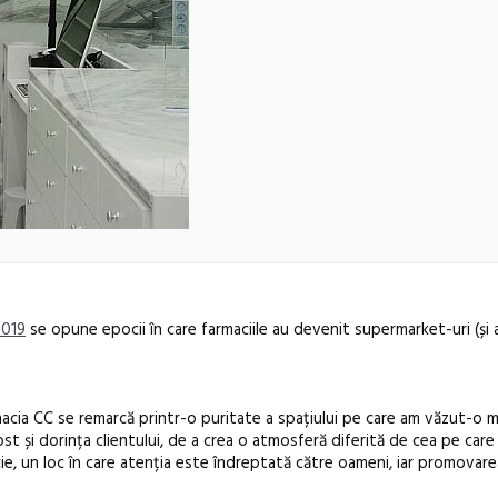
2019
se opune epocii în care farmaciile au devenit supermarket-uri (și a
acia CC se remarcă printr-o puritate a spațiului pe care am văzut-o ma
st și dorința clientului, de a crea o atmosferă diferită de cea pe care
, un loc în care atenția este îndreptată către oameni, iar promovare
Anuala de ar