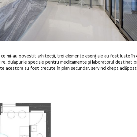
e mi-au povestit arhitecții, trei elemente esențiale au fost luate în c
ire, dulapurile speciale pentru medicamente și laboratorul destinat pr
te acestora au fost trecute în plan secundar, servind drept adăpost 