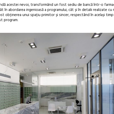
Artown NOW
pundă acestei nevoi, transformând un fost sediu de bancă într-o farma
Gramatica lib
ât în abordarea ingenioasă a programului, cât și în detalii realizate cu m
t obținerea unui spațiu primitor și sincer, respectând în același timp
st program.