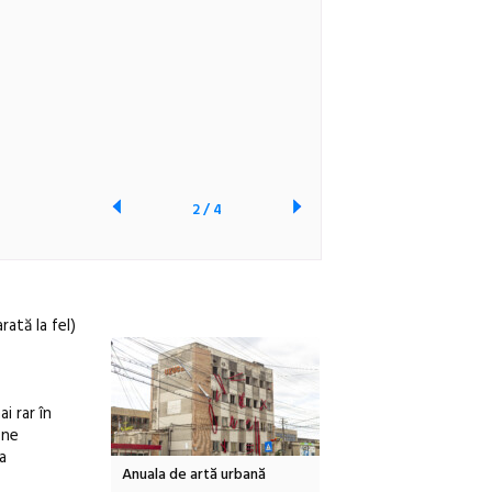
2
/
4
rată la fel)
i rar în
 ne
a
tă urbană
Festivalul Cinemascop
Sleeping Beauties la Bor