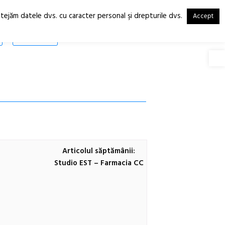
otejăm datele dvs. cu caracter personal şi drepturile dvs.
Accept
RO
EN
SHOP
Deschide
Articolul săptămânii:
Studio EST – Farmacia CC