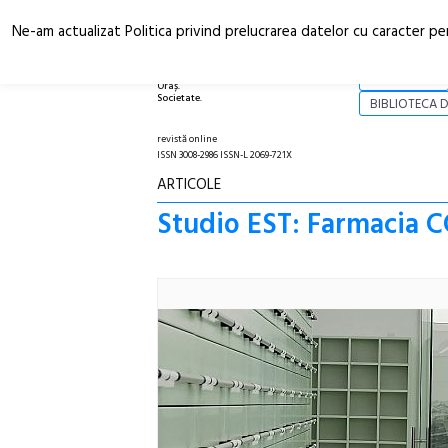
Ne-am actualizat Politica privind prelucrarea datelor cu caracter pe
Arhitectură.
NOI
Oraș.
Societate.
BIBLIOTECA D
revistă online
ISSN 3008-2986 ISSN-L 2069-721X
ARTICOLE
Studio EST: Farmacia C