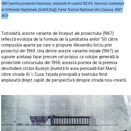
1967 pentru proiectul teatrului, realizate în cadrul ISCAS. Serviciul Județean
al Arhivelor Naționale (SJAN Dolj). Fond Teatrul Național din Craiova. 1967-
1973
Totodată, aceste variante de început ale proiectului (1967)
reflectă evoluția de la formula de la jumătatea anilor ’50 către
compoziția aparte pe care o propune Alexandru Iotzu prin
proiectul din 1969. Una dintre aceste variante inițiale (1967) se
supune aceluiași tipar precum cel propus ca soluție generală la
proiectele concursului din 1958; aceasta pornea de la premisa
deschiderii străzii Buzești (numită în acea perioadă Karl Marx)
către strada Al. I. Cuza, fațada principală a teatrului fiind
amplasată drept capăt de perspectivă dinspre strada nou-creată.