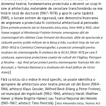
domeniul teatral, fundamentarea proiectului a devenit un scop în
sine al arhitectului, materialele de cercetare transformându-se mai
întâi în teză de doctorat (1967–1978) și apoi în carte tipărită
(1981), o lucrare extrem de riguroasă, care demonstra încercarea
de angrenare a proiectului în contextul arhitectural al perioadei.
[
Între primele proiecte ale lui Alexandru Iotzu erau, între 1949 și 1950, când
fusese angajat al Ministerului Forțelor Armate: amenajarea sălii de
cinematograf din clădirea Casei Armatei din București, sălile de spectacole și
cluburile pentru școlile militare de la Beiuș și Inău. Lucrând timp de trei ani
(1950–1953) la Comitetul Cinematografiei, a proiectat amenajări pentru
studiouri de cinematografie. În atelierul de la ISCAS (1956–1971) pe care îl
conducea, supervizase proiectarea caselor de cultură din Făgăraș, Petroșani
și Nicolina – Iași, fiind șef pe proiect pentru reamenajarea Teatrului Mic din
București, a Teatrului Național și a studioului din Arad (alături de Victor
]
Aslan).
Fără ca Iotzu să o indice în mod specific, se poate identifica o
apropiere de arhitectura unor teatre precum cel din Bonn (1964–
1966, arhitecți Klaus Gessler, Wilfred Beck-Erlang și Peter Frohne),
cel municipal din Ingolstadt (1962–1966, arhitecți Hardt-Walther
Hämer și Marie Brigitte Hämer) sau Teatrul Național din Helsinki
(1961–1967, arhitect Timo Penttilä). [
Vezi Alexandru Iotzu, Teatrul. Act