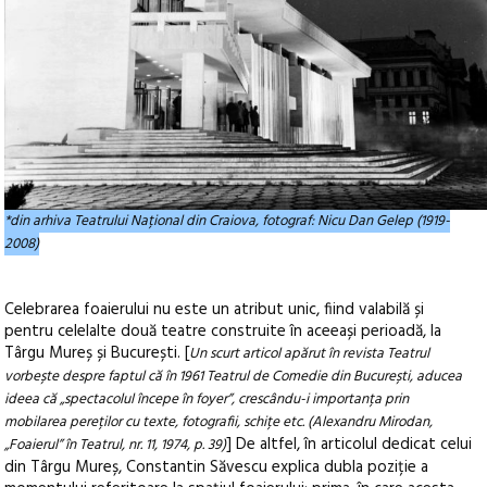
*din arhiva Teatrului Național din Craiova, fotograf: Nicu Dan Gelep (1919-
2008)
Celebrarea foaierului nu este un atribut unic, fiind valabilă și
pentru celelalte două teatre construite în aceeași perioadă, la
Târgu Mureș și București. [
Un scurt articol apărut în revista Teatrul
vorbește despre faptul că în 1961 Teatrul de Comedie din București, aducea
ideea că „spectacolul începe în foyer”, crescându-i importanța prin
mobilarea pereților cu texte, fotografii, schițe etc. (Alexandru Mirodan,
] De altfel, în articolul dedicat celui
„Foaierul” în Teatrul, nr. 11, 1974, p. 39)
din Târgu Mureș, Constantin Săvescu explica dubla poziție a