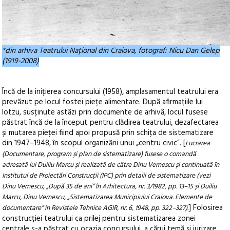
*din arhiva Teatrului Național din Craiova, fotograf: Nicu Dan Gelep
(1919-2008)
Încă de la inițierea concursului (1958), amplasamentul teatrului era
prevăzut pe locul fostei piețe alimentare. După afirmațiile lui
Iotzu, susținute astăzi prin documente de arhivă, locul fusese
păstrat încă de la început pentru clădirea teatrului, dezafectarea
și mutarea pieței fiind apoi propusă prin schița de sistematizare
din 1947–1948, în scopul organizării unui „centru civic”. [
Lucrarea
(Documentare, program și plan de sistematizare) fusese o comandă
adresată lui Duiliu Marcu și realizată de către Dinu Vernescu și continuată în
Institutul de Proiectări Construcții (IPC) prin detalii de sistematizare (vezi
Dinu Vernescu, „După 35 de ani” în Arhitectura, nr. 3/1982, pp. 13–15 și Duiliu
Marcu, Dinu Vernescu, „Sistematizarea Municipiului Craiova. Elemente de
] Folosirea
documentare” în Revistele Tehnice AGIR, nr. 6, 1948, pp. 322–327).
construcției teatrului ca prilej pentru sistematizarea zonei
centrale s-a păstrat cu ocazia concursului, a cărui temă și jurizare