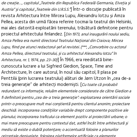
de creație…, capitolul „Teatrele din Republica Federală Germania, Elveția și
] Într-o discuție publicată în
Austria” și capitolul „Teatrele din U.R.S.S.”
revista Arhitectura între Mircea Lupu, Alexandru Iotzu și Amza
Pellea, acesta din urmă făcea referire tocmai la teatrul din Helsinki,
mai ales datorită exploatării terenului, trăsătură definitorie pentru
proiectul arhitectului finlandez. [
Din 1973, anul inaugurării noului sediu,
Amza Pellea era numit directorul Teatrului Național din Craiova; Mircea
Lupu, fiind pe atunci redactorul-șef al revistei. (***, „Convorbire cu actorul
Amza Pellea, directorul teatrului, și cu arhitectul Alexandru Iotzu” în
] În 1966, era reeditată bine-
Arhitectura, nr. 1, 1974, pp. 23–30)
cunoscuta lucrare a lui Sigfried Giedion, Space, Time and
Architecture, în care autorul, în noul său capitol, îl plasa pe
Penttilä (prin lucrarea teatrului) alături de Jørn Utzon în „cea de-a
treia generație” de arhitecți moderniști. [
Cu toate că probabil
redundant ca informație, reluăm elementele considerate de către Giedion a
fi definitorii pentru „cea de-a treia generație”: exploatarea orientării sociale
printr-o preocupare mult mai conștientă pentru clientul anonim; proiectare
deschisă: incorporarea condițiilor variabile drept componente pozitive ale
planului; incorporarea traficului ca element pozitiv al proiectării urbane; o
mai mare preocupare pentru contextul dat, astfel încât între arhitectură și
mediu să existe o dublă potențare; o accentuată folosire a planurilor
orizontale denivelate, folosirea platformelor artificiale ca elemente