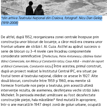
*din arhiva Teatrului Național din Craiova, fotograf: Nicu Dan Gelep
(1919-2008)
De altfel, după 1952, reorganizarea zonei centrale începuse prin
construcția unor blocuri de locuințe, a căror miză era crearea unor
fronturi urbane ale străzii I. Al. Cuza. Astfel au apărut succesiv o
serie de blocuri cu 3–4 nivele care încadrau componentele
considerate semnificative. [
Prefectura, Petre Antonescu; clădirea fostei
Bănci Comerciale, Ion Mincu și Constantin Iotzu; Casa Albă – imobil de raport
] Între acestea, primul construit,
al Băncii Comerciale, Constantin Iotzu.
după un proiect realizat la Institutul Central IPC, era situat pe
fostul teren al teatrului național, clădire ce arsese în 1927. Alte
două blocuri, construite între 1959 și 1960, erau menite să
formeze fronturile noii piețe a teatrului, prin această ultimă
intervenție rezulta, de asemenea, desființarea vechii străzi Jules
Michelet. În perioada imediat următoare au fost dezafectate
construcțiile pieței, hala măcelăriei* fiind mutată în apropriere,
într-o arie marcată în 1947 drept zonă de goluri urbane, ocupată