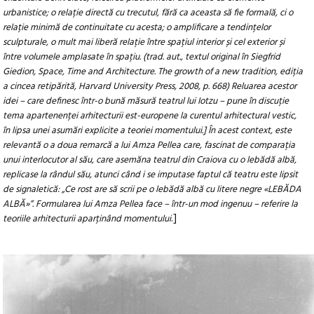
urbanistice; o relație directă cu trecutul, fără ca aceasta să fie formală, ci o
relație minimă de continuitate cu acesta; o amplificare a tendințelor
sculpturale, o mult mai liberă relație între spațiul interior și cel exterior și
între volumele amplasate în spațiu. (trad. aut., textul original în Siegfrid
Giedion, Space, Time and Architecture. The growth of a new tradition, ediția
a cincea retipărită, Harvard University Press, 2008, p. 668) Reluarea acestor
idei – care definesc într-o bună măsură teatrul lui Iotzu – pune în discuție
tema apartenenței arhitecturii est-europene la curentul arhitectural vestic,
în lipsa unei asumări explicite a teoriei momentului.] În acest context, este
relevantă o a doua remarcă a lui Amza Pellea care, fascinat de comparația
unui interlocutor al său, care asemăna teatrul din Craiova cu o lebădă albă,
replicase la rândul său, atunci când i se imputase faptul că teatru este lipsit
de signaletică: „Ce rost are să scrii pe o lebădă albă cu litere negre «LEBĂDA
ALBĂ»”. Formularea lui Amza Pellea face – într-un mod ingenuu – referire la
.]
teoriile arhitecturii aparținând momentului