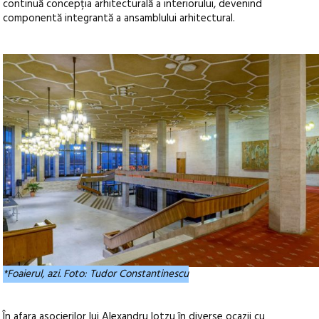
continuă concepția arhitecturală a interiorului, devenind
componentă integrantă a ansamblului arhitectural.
*Foaierul, azi. Foto: Tudor Constantinescu
În afara asocierilor lui Alexandru Iotzu în diverse ocazii cu