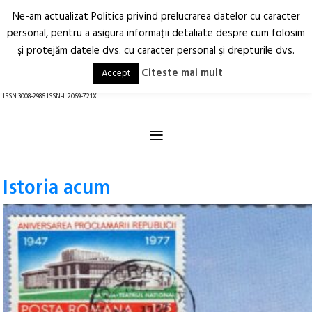
Ne-am actualizat Politica privind prelucrarea datelor cu caracter
Deschide
RO
EN
personal, pentru a asigura informaţii detaliate despre cum folosim
şi protejăm datele dvs. cu caracter personal şi drepturile dvs.
Arhitectură.
Oraș.
Societate.
Citeste mai mult
Accept
revistă online
ISSN 3008-2986 ISSN-L 2069-721X
≡
Istoria acum