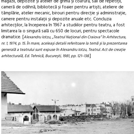
magazii, depozite și atelier de grimă și coafură, săli de repetiții,
cameră de odihnă, bibliotecă și foaier pentru artiști, ateliere de
tâmplărie, atelier mecanic, birouri pentru direcție și administrație,
camere pentru instalații și depozite anuale etc. Concluzia
arhitecților, la începerea în 1967 a studiilor pentru teatru, a fost
limitarea la o singură sală cu 650 de locuri, pentru spectacole
dramatice. [
Alexandru Iotzu, „Teatrul Național din Craiova” în Arhitectura,
nr. 1, 1974, p. 15. În mare, aceleași detalii referitoare la temă și la prezentarea
generală a teatrului sunt expuse în Alexandru Iotzu, Teatrul. Act de creație
]
arhitecturală, Ed. Tehnică, București, 1981, pp. 121–138.