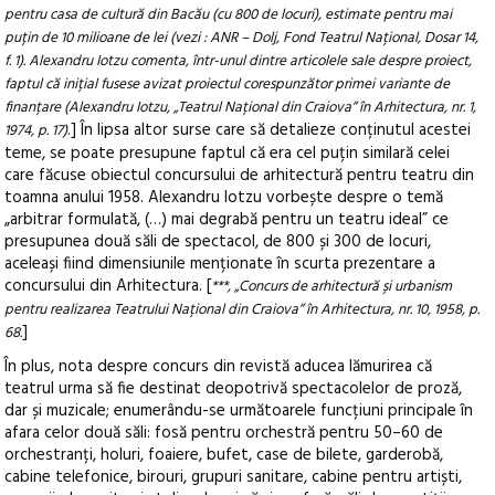
pentru casa de cultură din Bacău (cu 800 de locuri), estimate pentru mai
puțin de 10 milioane de lei (vezi : ANR – Dolj, Fond Teatrul Național, Dosar 14,
f. 1). Alexandru Iotzu comenta, într-unul dintre articolele sale despre proiect,
faptul că inițial fusese avizat proiectul corespunzător primei variante de
finanțare (Alexandru Iotzu, „Teatrul Național din Craiova” în Arhitectura, nr. 1,
.] În lipsa altor surse care să detalieze conținutul acestei
1974, p. 17)
teme, se poate presupune faptul că era cel puțin similară celei
care făcuse obiectul concursului de arhitectură pentru teatru din
toamna anului 1958. Alexandru Iotzu vorbește despre o temă
„arbitrar formulată, (…) mai degrabă pentru un teatru ideal” ce
presupunea două săli de spectacol, de 800 și 300 de locuri,
aceleași fiind dimensiunile menționate în scurta prezentare a
concursului din Arhitectura. [
***, „Concurs de arhitectură și urbanism
pentru realizarea Teatrului Național din Craiova” în Arhitectura, nr. 10, 1958, p.
]
68.
În plus, nota despre concurs din revistă aducea lămurirea că
teatrul urma să fie destinat deopotrivă spectacolelor de proză,
dar și muzicale; enumerându-se următoarele funcțiuni principale în
afara celor două săli: fosă pentru orchestră pentru 50–60 de
orchestranți, holuri, foaiere, bufet, case de bilete, garderobă,
cabine telefonice, birouri, grupuri sanitare, cabine pentru artiști,