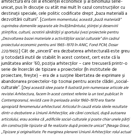
arhitectură era cel al eficienței economice și al binomului serie-
unicat, pus în discuție cu atât mai mult în cazul construcțiilor cu
destinații speciale, cele politic codificate drept „baza materială a
dezvoltării culturii”. [
Conform momentului, această „bază materială”
cuprindea domeniile separate ale învățământului, științei și deservirii
științifice, culturii, ocrotirii sănătății și sportului (vezi proiectele pentru
„Dezvoltarea bazei materiale a activităților social culturale” din cadrul
proiectului economic pentru anii 1965–1970 în ANIC, Fond PCM, Dosar
.] Cât de „sinceră” era dezbaterea arhitecturală este greu
220/1965)
și totodată inutil de stabilit în acest context, cert este că la
jumătatea anilor ’60, poziția arhitecților – care trecuseră printr-o
serie de încercări de tipizare a proiectelor (în institutele de
proiectare, firește) – era de a susține libertatea de exprimare și
abandonarea proiectelor-tip tocmai pentru aceste clădiri „social-
culturale”. [
Deși această idee poate fi ilustrată prin numeroase articole ale
revistei Arhitectura, facem în acest context referire la un text publicat în
Contemporanul, revistă care în perioada anilor 1960–1970 era foarte
apropiată fenomenului arhitectural. Articolul în cauză etala ideile rezultate
dintr-o dezbatere a Uniunii Arhitecților, ale cărei concluzii, după autoarea
articolului, erau acelea că „edificiile social-culturale și poate chiar unele părți
din construcțiile tipizate să fie realizate după proiecte unicat” (Neaga Graur,
„Tipizare și originalitate. Pe marginea plenarei Uniunii Arhitecților: rolul actual