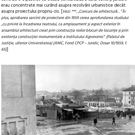
erau concentrate mai curând asupra rezolvării urbanistice decât
asupra proiectului propriu-zis. [
Vezi: ***, „Concurs de arhitectură…” În
plus, aprobarea sarcinii de proiectare din 1959 cerea aprofundarea studiului
„cu privire la încadrarea teatrului, ca amplasament și aspect exterior în
ansamblul arhitecturii creat prin construcția noilor blocuri de locuințe și prin
existența construcției monumentale a Institutului Agronomic”. (Palatul de
Justiție, ulterior Universitatea) (ANIC, Fond CPCP – Juridic, Dosar 10/1959, f.
]
65)