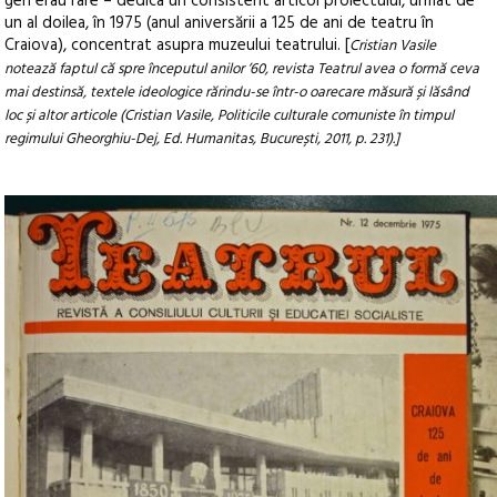
gen erau rare – dedica un consistent articol proiectului, urmat de
un al doilea, în 1975 (anul aniversării a 125 de ani de teatru în
Craiova), concentrat asupra muzeului teatrului. [
Cristian Vasile
notează faptul că spre începutul anilor ’60, revista Teatrul avea o formă ceva
mai destinsă, textele ideologice rărindu-se într-o oarecare măsură și lăsând
loc și altor articole (Cristian Vasile, Politicile culturale comuniste în timpul
regimului Gheorghiu-Dej, Ed. Humanitas, București, 2011, p. 231).]