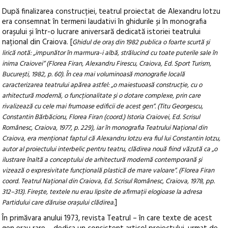
După finalizarea construcției, teatrul proiectat de Alexandru Iotzu
era consemnat în termeni laudativi în ghidurile și în monografia
orașului și într-o lucrare aniversară dedicată istoriei teatrului
național din Craiova. [
Ghidul de oraș din 1982 publica o foarte scurtă și
lirică notă: „impunător în marmura-i albă, strălucind cu toate puterile sale în
inima Craiovei” (Florea Firan, Alexandru Firescu, Craiova, Ed. Sport Turism,
București, 1982, p. 60). În cea mai voluminoasă monografie locală
caracterizarea teatrului apărea astfel: „o maiestuoasă construcție, cu o
arhitectură modernă, o funcționalitate și o dotare complexe, prin care
rivalizează cu cele mai frumoase edificii de acest gen”. (Titu Georgescu,
Constantin Bărbăcioru, Florea Firan (coord.) Istoria Craiovei, Ed. Scrisul
Românesc, Craiova, 1977, p. 229), iar în monografia Teatrului Național din
Craiova, era menționat faptul că Alexandru Iotzu era fiul lui Constantin Iotzu,
autor al proiectului interbelic pentru teatru, clădirea nouă fiind văzută ca „o
ilustrare înaltă a conceptului de arhitectură modernă contemporană și
vizează o expresivitate funcțională plastică de mare valoare”. (Florea Firan
coord. Teatrul Național din Craiova, Ed. Scrisul Românesc, Craiova, 1978, pp.
312–313). Firește, textele nu erau lipsite de afirmații elogioase la adresa
]
Partidului care dăruise orașului clădirea.
În primăvara anului 1973, revista Teatrul – în care texte de acest