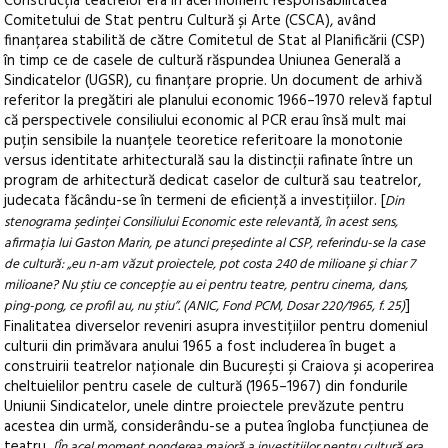
Construcția teatrelor era în acel moment responsabilitatea
Comitetului de Stat pentru Cultură și Arte (CSCA), având
finanțarea stabilită de către Comitetul de Stat al Planificării (CSP)
în timp ce de casele de cultură răspundea Uniunea Generală a
Sindicatelor (UGSR), cu finanțare proprie. Un document de arhivă
referitor la pregătiri ale planului economic 1966–1970 relevă faptul
că perspectivele consiliului economic al PCR erau însă mult mai
puțin sensibile la nuanțele teoretice referitoare la monotonie
versus identitate arhitecturală sau la distincții rafinate între un
program de arhitectură dedicat caselor de cultură sau teatrelor,
judecata făcându-se în termeni de eficiență a investițiilor. [
Din
stenograma ședinței Consiliului Economic este relevantă, în acest sens,
afirmația lui Gaston Marin, pe atunci președinte al CSP, referindu-se la case
de cultură: „eu n-am văzut proiectele, pot costa 240 de milioane și chiar 7
milioane? Nu știu ce concepție au ei pentru teatre, pentru cinema, dans,
]
ping-pong, ce profil au, nu știu”. (ANIC, Fond PCM, Dosar 220/1965, f. 25)
Finalitatea diverselor reveniri asupra investițiilor pentru domeniul
culturii din primăvara anului 1965 a fost includerea în buget a
construirii teatrelor naționale din București și Craiova și acoperirea
cheltuielilor pentru casele de cultură (1965–1967) din fondurile
Uniunii Sindicatelor, unele dintre proiectele prevăzute pentru
acestea din urmă, considerându-se a putea îngloba funcțiunea de
teatru.
[În acel moment ponderea majoră a investițiilor pentru cultură era