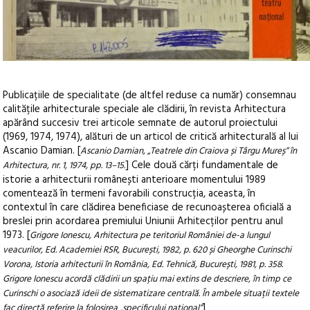
Publicațiile de specialitate (de altfel reduse ca număr) consemnau
calitățile arhitecturale speciale ale clădirii, în revista Arhitectura
apărând succesiv trei articole semnate de autorul proiectului
(1969, 1974, 1974), alături de un articol de critică arhitecturală al lui
Ascanio Damian. [
Ascanio Damian, „Teatrele din Craiova și Târgu Mureș” în
] Cele două cărți fundamentale de
Arhitectura, nr. 1, 1974, pp. 13–15.
istorie a arhitecturii românești anterioare momentului 1989
comentează în termeni favorabili construcția, aceasta, în
contextul în care clădirea beneficiase de recunoașterea oficială a
breslei prin acordarea premiului Uniunii Arhitecților pentru anul
1973. [
Grigore Ionescu, Arhitectura pe teritoriul României de-a lungul
veacurilor, Ed. Academiei RSR, București, 1982, p. 620 și Gheorghe Curinschi
Vorona, Istoria arhitecturii în România, Ed. Tehnică, București, 1981
, p. 358.
Grigore Ionescu acordă clădirii un spațiu mai extins de descriere, în timp ce
Curinschi o asociază ideii de sistematizare centrală. În ambele situații textele
]
fac directă referire la folosirea „specificului național”