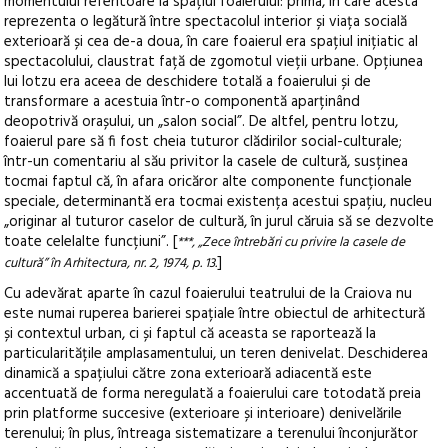
momentului referitoare la spațiul foaierului: prima, în care acesta
reprezenta o legătură între spectacolul interior și viața socială
exterioară și cea de-a doua, în care foaierul era spațiul inițiatic al
spectacolului, claustrat față de zgomotul vieții urbane. Opțiunea
lui Iotzu era aceea de deschidere totală a foaierului și de
transformare a acestuia într-o componentă aparținând
deopotrivă orașului, un „salon social”. De altfel, pentru Iotzu,
foaierul pare să fi fost cheia tuturor clădirilor social-culturale;
într-un comentariu al său privitor la casele de cultură, susținea
tocmai faptul că, în afara oricăror alte componente funcționale
speciale, determinantă era tocmai existența acestui spațiu, nucleu
„originar al tuturor caselor de cultură, în jurul căruia să se dezvolte
toate celelalte funcțiuni”. [
***, „Zece întrebări cu privire la casele de
]
cultură” în Arhitectura, nr. 2, 1974, p. 13.
Cu adevărat aparte în cazul foaierului teatrului de la Craiova nu
este numai ruperea barierei spațiale între obiectul de arhitectură
și contextul urban, ci și faptul că aceasta se raportează la
particularitățile amplasamentului, un teren denivelat. Deschiderea
dinamică a spațiului către zona exterioară adiacentă este
accentuată de forma neregulată a foaierului care totodată preia
prin platforme succesive (exterioare și interioare) denivelările
terenului; în plus, întreaga sistematizare a terenului înconjurător