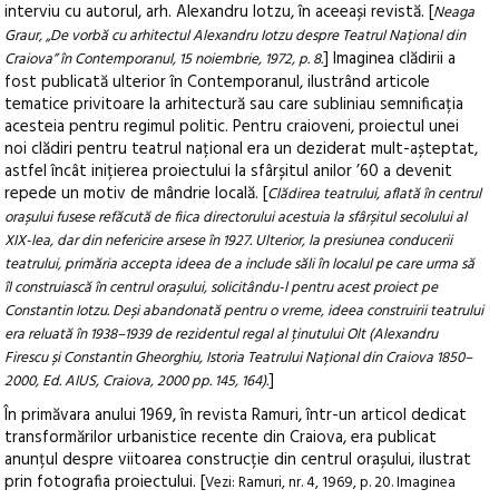
interviu cu autorul, arh. Alexandru Iotzu, în aceeași revistă. [
Neaga
Graur, „De vorbă cu arhitectul Alexandru Iotzu despre Teatrul Național din
] Imaginea clădirii a
Craiova” în Contemporanul, 15 noiembrie, 1972, p. 8.
fost publicată ulterior în Contemporanul, ilustrând articole
tematice privitoare la arhitectură sau care subliniau semnificația
acesteia pentru regimul politic. Pentru craioveni, proiectul unei
noi clădiri pentru teatrul național era un deziderat mult-așteptat,
astfel încât inițierea proiectului la sfârșitul anilor ’60 a devenit
repede un motiv de mândrie locală. [
Clădirea teatrului, aflată în centrul
orașului fusese refăcută de fiica directorului acestuia la sfârșitul secolului al
XIX-lea, dar din nefericire arsese în 1927. Ulterior, la presiunea conducerii
teatrului, primăria accepta ideea de a include săli în localul pe care urma să
îl construiască în centrul orașului, solicitându-l pentru acest proiect pe
Constantin Iotzu. Deși abandonată pentru o vreme, ideea construirii teatrului
era reluată în 1938–1939 de rezidentul regal al ținutului Olt (Alexandru
Firescu și Constantin Gheorghiu, Istoria Teatrului Național din Craiova 1850–
]
2000, Ed. AIUS, Craiova, 2000 pp. 145, 164).
În primăvara anului 1969, în revista Ramuri, într-un articol dedicat
transformărilor urbanistice recente din Craiova, era publicat
anunțul despre viitoarea construcție din centrul orașului, ilustrat
prin fotografia proiectului. [
Vezi: Ramuri, nr. 4, 1969, p. 20. Imaginea