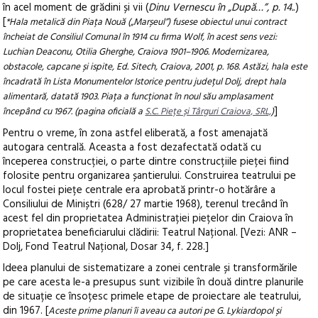
în acel moment de grădini și vii (
Dinu Vernescu în „După…”, p. 14.
.)
[
*Hala metalică din Piața Nouă („Marșeul”) fusese obiectul unui contract
încheiat de Consiliul Comunal în 1914 cu firma Wolf, în acest sens vezi:
Luchian Deaconu, Otilia Gherghe, Craiova 1901–1906. Modernizarea,
obstacole, capcane și ispite, Ed. Sitech, Craiova, 2001, p. 168. Astăzi, hala este
încadrată în Lista Monumentelor Istorice pentru județul Dolj, drept hala
alimentară, datată 1903. Piața a funcționat în noul său amplasament
]
începând cu 1967. (pagina oficială a
S.C. Piețe și Târguri Craiova, SRL,
)
Pentru o vreme, în zona astfel eliberată, a fost amenajată
autogara centrală. Aceasta a fost dezafectată odată cu
începerea construcției, o parte dintre construcțiile pieței fiind
folosite pentru organizarea șantierului. Construirea teatrului pe
locul fostei piețe centrale era aprobată printr-o hotărâre a
Consiliului de Miniștri (628/ 27 martie 1968), terenul trecând în
acest fel din proprietatea Administrației piețelor din Craiova în
proprietatea beneficiarului clădirii: Teatrul Național. [Vezi: ANR –
Dolj, Fond Teatrul Național, Dosar 34, f. 228.]
Ideea planului de sistematizare a zonei centrale și transformările
pe care acesta le-a presupus sunt vizibile în două dintre planurile
de situație ce însoțesc primele etape de proiectare ale teatrului,
din 1967. [
Aceste prime planuri îi aveau ca autori pe G. Lykiardopol și