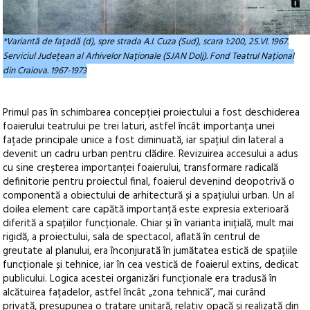
*Variantă de fațadă (d), spre strada A.I. Cuza (Sud), scara 1:200, 25.VI. 1967.
Serviciul Județean al Arhivelor Naționale (SJAN Dolj). Fond Teatrul Național
din Craiova. 1967-1973
Primul pas în schimbarea concepției proiectului a fost deschiderea
foaierului teatrului pe trei laturi, astfel încât importanța unei
fațade principale unice a fost diminuată, iar spațiul din lateral a
devenit un cadru urban pentru clădire. Revizuirea accesului a adus
cu sine creșterea importanței foaierului, transformare radicală
definitorie pentru proiectul final, foaierul devenind deopotrivă o
componentă a obiectului de arhitectură și a spațiului urban. Un al
doilea element care capătă importanță este expresia exterioară
diferită a spațiilor funcționale. Chiar și în varianta inițială, mult mai
rigidă, a proiectului, sala de spectacol, aflată în centrul de
greutate al planului, era înconjurată în jumătatea estică de spațiile
funcționale și tehnice, iar în cea vestică de foaierul extins, dedicat
publicului. Logica acestei organizări funcționale era tradusă în
alcătuirea fațadelor, astfel încât „zona tehnică”, mai curând
privată, presupunea o tratare unitară, relativ opacă și realizată din