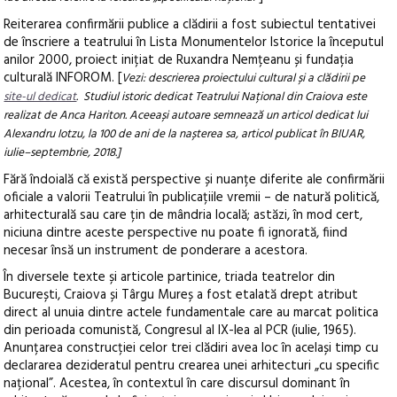
Reiterarea confirmării publice a clădirii a fost subiectul tentativei
de înscriere a teatrului în Lista Monumentelor Istorice la începutul
anilor 2000, proiect inițiat de Ruxandra Nemțeanu și fundația
culturală INFOROM. [
Vezi: descrierea proiectului cultural și a clădirii pe
site-ul dedicat
. Studiul istoric dedicat Teatrului Național din Craiova este
realizat de Anca Hariton. Aceeași autoare semnează un articol dedicat lui
Alexandru Iotzu, la 100 de ani de la nașterea sa, articol publicat în BIUAR,
iulie–septembrie, 2018.]
Fără îndoială că există perspective și nuanțe diferite ale confirmării
oficiale a valorii Teatrului în publicațiile vremii – de natură politică,
arhitecturală sau care țin de mândria locală; astăzi, în mod cert,
niciuna dintre aceste perspective nu poate fi ignorată, fiind
necesar însă un instrument de ponderare a acestora.
În diversele texte și articole partinice, triada teatrelor din
București, Craiova și Târgu Mureș a fost etalată drept atribut
direct al unuia dintre actele fundamentale care au marcat politica
din perioada comunistă, Congresul al IX-lea al PCR (iulie, 1965).
Anunțarea construcției celor trei clădiri avea loc în același timp cu
declararea dezideratul pentru crearea unei arhitecturi „cu specific
național”. Acestea, în contextul în care discursul dominant în