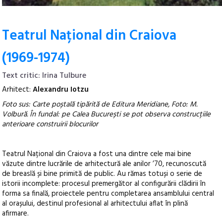
Teatrul Național din Craiova
(1969-1974)
Text critic: Irina Tulbure
Arhitect:
Alexandru Iotzu
Foto sus: Carte poștală tipărită de Editura Meridiane, Foto: M.
Volbură. În fundal: pe Calea București se pot observa construcțiile
anterioare construirii blocurilor
Teatrul Național din Craiova a fost una dintre cele mai bine
văzute dintre lucrările de arhitectură ale anilor ’70, recunoscută
de breaslă și bine primită de public. Au rămas totuși o serie de
istorii incomplete: procesul premergător al configurării clădirii în
forma sa finală, proiectele pentru completarea ansamblului central
al orașului, destinul profesional al arhitectului aflat în plină
afirmare.