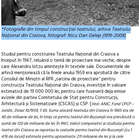
*Fotografie din timpul construcției teatrului, arhiva Teatrului
Național din Craiova, fotograf: Nicu Dan Gelep (1919-2008)
Studiul pentru construirea Teatrului Național din Craiova a
început în 1967, reluând o temă de proiectare mai veche, despre
care Alexandru Iotzu amintește în textele sale. Documentele de
arhivă menționează că la finele anului 1959 era aprobată de către
Consiliul de Miniștri al RPR „sarcina de proiectare” pentru
construcția Teatrului Național din Craiova, investiție în valoare
estimativă de 19 000 000 lei, pentru care fuseseră deja emise
avizele din partea Comitetului de Stat pentru Construcții,
Arhitectură și Sistematizare (CSCAS) și CSP. [
Vezi: ANIC, Fond CPCP –
Juridic, Dosar 10/1959, f. 65. Suma alocată teatrului din Craiova în 1965 era de
40 de milioane de lei, în timp ce pentru teatrul din București era prevăzută o
sumă de 120 de milioane de lei. În 1967, indicii comparativi ai studiului pentru
teatrul din Craiova se raportau la costurile pentru teatrul din București (cu 1
476 de locuri) estimate pentru aproximativ 211 milioane de lei și la cele