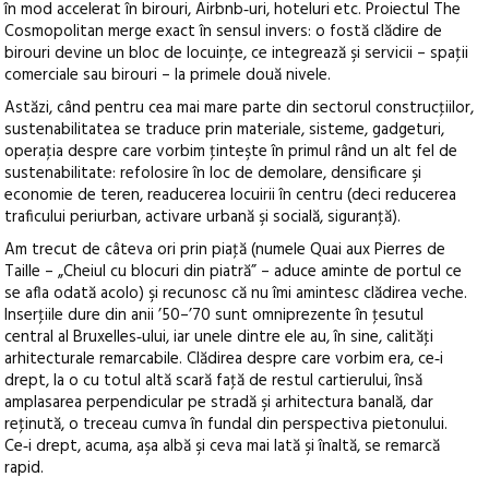
în mod accelerat în birouri, Airbnb‑uri, hoteluri etc. Proiectul The
Cosmopolitan merge exact în sensul invers: o fostă clădire de
birouri devine un bloc de locuinţe, ce integrează şi servicii – spaţii
comerciale sau birouri – la primele două nivele.
Astăzi, când pentru cea mai mare parte din sectorul construcţiilor,
sustenabilitatea se traduce prin materiale, sisteme, gadgeturi,
operaţia despre care vorbim ţinteşte în primul rând un alt fel de
sustenabilitate: refolosire în loc de demolare, densificare şi
economie de teren, readucerea locuirii în centru (deci reducerea
traficului periurban, activare urbană şi socială, siguranţă).
Am trecut de câteva ori prin piaţă (numele Quai aux Pierres de
Taille – „Cheiul cu blocuri din piatră” – aduce aminte de portul ce
se afla odată acolo) şi recunosc că nu îmi amintesc clădirea veche.
Inserţiile dure din anii ’50–’70 sunt omniprezente în ţesutul
central al Bruxelles‑ului, iar unele dintre ele au, în sine, calităţi
arhitecturale remarcabile. Clădirea despre care vorbim era, ce‑i
drept, la o cu totul altă scară faţă de restul cartierului, însă
amplasarea perpendicular pe stradă şi arhitectura banală, dar
reţinută, o treceau cumva în fundal din perspectiva pietonului.
Ce‑i drept, acuma, aşa albă şi ceva mai lată şi înaltă, se remarcă
rapid.