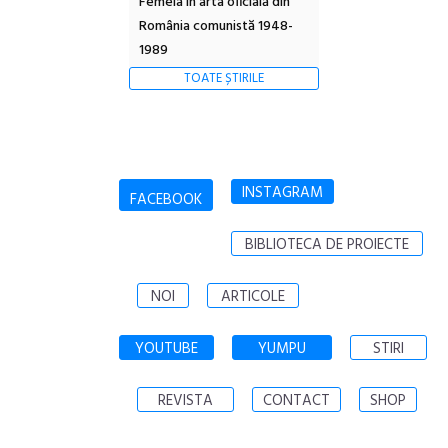
Femeia în arta oficială din
România comunistă 1948-
1989
TOATE ȘTIRILE
INSTAGRAM
FACEBOOK
BIBLIOTECA DE PROIECTE
NOI
ARTICOLE
YOUTUBE
YUMPU
STIRI
REVISTA
CONTACT
SHOP