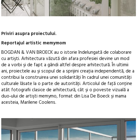
Priviri asupra proiectului.
Reportajul artistic memymom
BOGDAN & VAN BROECK au o istorie îndelungată de colaborare
cu artişti. Arhitectura văzută din afara profesiei devine un mod
de a vorbi şi de fapt a gândi altfel despre arhitectură. În ultimii
ani, proiectele au şi scopul de a sprijini creaţia independentă, de a
contribui la construirea unei solidarităţi în cadrul unei comunităţi
culturale lăsate la o parte de autorităţi. Articolul de faţă conţine
atât fotografii clasice de arhitectură, cât şi o poveste vizuală a
duo‑ului de artişti memymo, format din Lisa De Boeck şi mama
acesteia, Marilene Coolens.