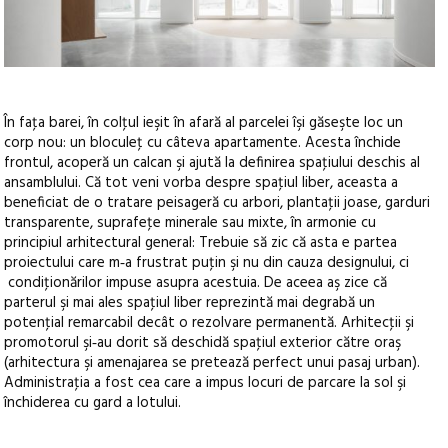
În faţa barei, în colţul ieşit în afară al parcelei îşi găseşte loc un
corp nou: un bloculeţ cu câteva apartamente. Acesta închide
frontul, acoperă un calcan şi ajută la definirea spaţiului deschis al
ansamblului. Că tot veni vorba despre spaţiul liber, aceasta a
beneficiat de o tratare peisageră cu arbori, plantaţii joase, garduri
transparente, suprafeţe minerale sau mixte, în armonie cu
principiul arhitectural general: Trebuie să zic că asta e partea
proiectului care m‑a frustrat puţin şi nu din cauza designului, ci
condiţionărilor impuse asupra acestuia. De aceea aş zice că
parterul şi mai ales spaţiul liber reprezintă mai degrabă un
potenţial remarcabil decât o rezolvare permanentă. Arhitecţii şi
promotorul şi‑au dorit să deschidă spaţiul exterior către oraş
(arhitectura şi amenajarea se pretează perfect unui pasaj urban).
Administraţia a fost cea care a impus locuri de parcare la sol şi
închiderea cu gard a lotului.