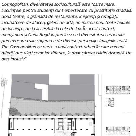
Cosmopolitan, diversitatea socioculturală este foarte mare.
Locuinţele pentru studenţi sunt amestecate cu prostituţia stradală,
două teatre, o grămadă de restaurante, imigranţi şi refugiaţi,
incubatoare de afaceri, galerii de artă, un muzeu nou, toate felurile
de locuinţe, de la accesibile la cele de lux. În acest context,
memymom şi Oana Bogdan pun în scenă diversitatea cartierului
prin evocarea sau sugerarea de diverse personaje. Imaginile arată
The Cosmopolitan ca parte a unui context urban în care oameni
diferiţi duc vieţi complet diferite, la doar câteva clădiri distanţă. Un
oraş incluziv.
”
+1