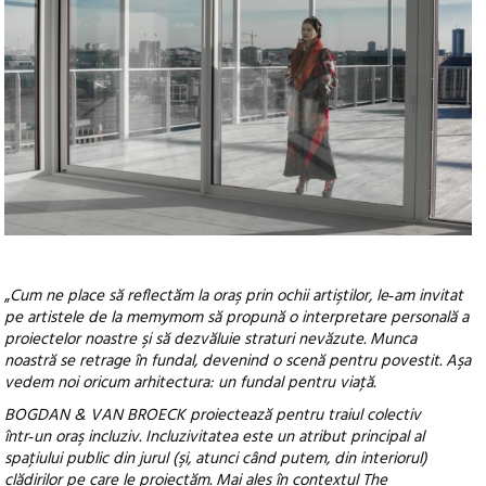
„
Cum ne place să reflectăm la oraş prin ochii artiştilor, le‑am invitat
pe artistele de la memymom să propună o interpretare personală a
proiectelor noastre şi să dezvăluie straturi nevăzute. Munca
noastră se retrage în fundal, devenind o scenă pentru povestit. Aşa
vedem noi oricum arhitectura: un fundal pentru viaţă.
BOGDAN & VAN BROECK proiectează pentru traiul colectiv
într‑un oraş incluziv. Incluzivitatea este un atribut principal al
spaţiului public din jurul (şi, atunci când putem, din interiorul)
clădirilor pe care le proiectăm. Mai ales în contextul The