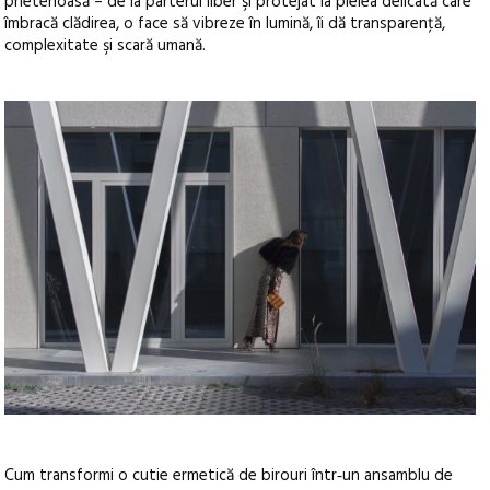
prietenoasă – de la parterul liber şi protejat la pielea delicată care
îmbracă clădirea, o face să vibreze în lumină, îi dă transparenţă,
complexitate şi scară umană.
Cum transformi o cutie ermetică de birouri într‑un ansamblu de