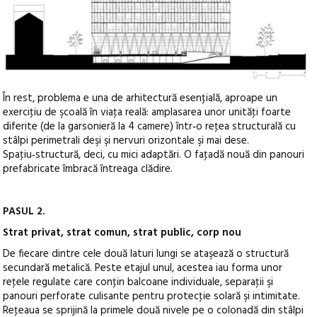
În rest, problema e una de arhitectură esenţială, aproape un
exerciţiu de şcoală în viaţa reală: amplasarea unor unităţi foarte
diferite (de la garsonieră la 4 camere) într‑o reţea structurală cu
stâlpi perimetrali deşi şi nervuri orizontale şi mai dese.
Spaţiu‑structură, deci, cu mici adaptări. O faţadă nouă din panouri
prefabricate îmbracă întreaga clădire.
PASUL 2.
Strat privat, strat comun, strat public, corp nou
De fiecare dintre cele două laturi lungi se ataşează o structură
secundară metalică. Peste etajul unul, acestea iau forma unor
reţele regulate care conţin balcoane individuale, separaţii şi
panouri perforate culisante pentru protecţie solară şi intimitate.
Reţeaua se sprijină la primele două nivele pe o colonadă din stâlpi