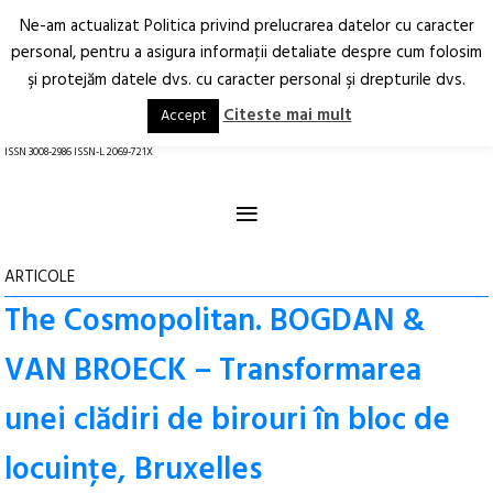
Ne-am actualizat Politica privind prelucrarea datelor cu caracter
Deschide
RO
EN
personal, pentru a asigura informaţii detaliate despre cum folosim
şi protejăm datele dvs. cu caracter personal şi drepturile dvs.
Arhitectură.
Oraș.
Societate.
Citeste mai mult
Accept
revistă online
ISSN 3008-2986 ISSN-L 2069-721X
≡
ARTICOLE
The Cosmopolitan. BOGDAN &
VAN BROECK – Transformarea
unei clădiri de birouri în bloc de
locuinţe, Bruxelles