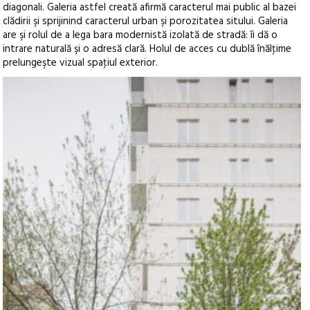
diagonali. Galeria astfel creată afirmă caracterul mai public al bazei
clădirii şi sprijinind caracterul urban şi porozitatea sitului. Galeria
are şi rolul de a lega bara modernistă izolată de stradă: îi dă o
intrare naturală şi o adresă clară. Holul de acces cu dublă înălţime
prelungeşte vizual spaţiul exterior.