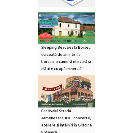
Sleeping Beauties la Borsec:
dulceață de amintiri la
borcan, o cameră obscură și
clătite cu apă minerală
Festivalul Strada
Armenească #10: concerte,
ateliere și întâlniri în Grădina
Botanică