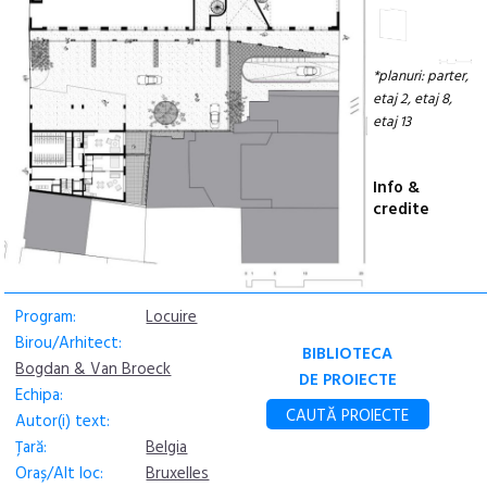
*planuri: parter,
etaj 2, etaj 8,
etaj 13
Info &
credite
Program:
Locuire
Birou/Arhitect:
BIBLIOTECA
Bogdan & Van Broeck
DE PROIECTE
Echipa:
CAUTĂ PROIECTE
Autor(i) text:
Țară:
Belgia
Oraș/Alt loc:
Bruxelles