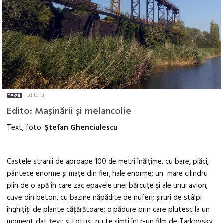
editorial
Edito: Mașinării și melancolie
Text, foto:
Ștefan Ghenciulescu
Castele stranii de aproape 100 de metri înălțime, cu bare, plăci,
pântece enorme și mațe din fier; hale enorme; un mare cilindru
plin de o apă în care zac epavele unei bărcuțe și ale unui avion;
cuve din beton, cu bazine năpădite de nuferi; șiruri de stâlpi
înghițiți de plante cățărătoare; o pădure prin care plutesc la un
moment dat țevi; și totuși, nu te simți într-un film de Tarkovsky,