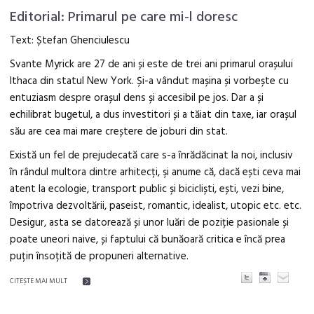
Editorial: Primarul pe care mi-l doresc
Text: Ștefan Ghenciulescu
Svante Myrick are 27 de ani și este de trei ani primarul orașului
Ithaca din statul New York. Și-a vândut mașina și vorbește cu
entuziasm despre orașul dens și accesibil pe jos. Dar a și
echilibrat bugetul, a dus investitori și a tăiat din taxe, iar orașul
său are cea mai mare creștere de joburi din stat.
Există un fel de prejudecată care s-a înrădăcinat la noi, inclusiv
în rândul multora dintre arhitecți, şi anume că, dacă ești ceva mai
atent la ecologie, transport public și bicicliști, ești, vezi bine,
împotriva dezvoltării, paseist, romantic, idealist, utopic etc. etc.
Desigur, asta se datorează și unor luări de poziție pasionale și
poate uneori naive, și faptului că bunăoară critica e încă prea
puțin însoțită de propuneri alternative.
CITEŞTE MAI MULT