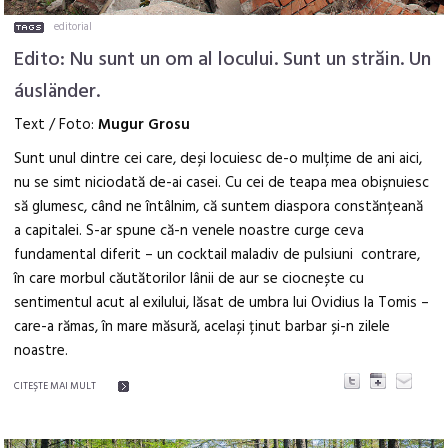
editorial
Edito: Nu sunt un om al locului. Sunt un străin. Un
áusländer.
Text / Foto:
Mugur Grosu
Sunt unul dintre cei care, deși locuiesc de-o mulțime de ani aici,
nu se simt niciodată de-ai casei. Cu cei de teapa mea obișnuiesc
să glumesc, când ne întâlnim, că suntem diaspora constănțeană
a capitalei. S-ar spune că-n venele noastre curge ceva
fundamental diferit – un cocktail maladiv de pulsiuni contrare,
în care morbul căutătorilor lânii de aur se ciocnește cu
sentimentul acut al exilului, lăsat de umbra lui Ovidius la Tomis –
care-a rămas, în mare măsură, același ținut barbar și-n zilele
noastre.
CITEŞTE MAI MULT