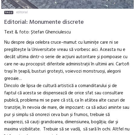
editorial
Editorial: Monumente discrete
Text & foto: Ștefan Ghenciulescu
Nu despre deja celebra cruce–mamut cu luminițe care ni se
pregătește la Universitate vreau să vorbesc aici. Aceasta nu e
decât ultima dintr-o serie de acțiuni autoritare și pompoase cu
care ne-au procopsit diferitele administrații în ultimii ani. Cartofi
trași în țeapă, busturi grotești, voievozi monstruoși, alegorii
greoaie…
Dincolo de lipsa de cultură artistică a comanditarului și de
faptul că acesta se dispensează de orice sfat sau consultare
publică, problema mi se pare că stă, ca în atâtea alte cazuri de
tranziție, în nevoia de mare, de impozant: ca să aduci aminte sau
pur și simplu să onorezi ceva bun și frumos, trebuie să
exagerezi, să cauți grandoarea, dimensiunea, bogăția; dar și
maxima vizibilitate. Trebuie să se vadă, să sară în ochi. Altfel nu