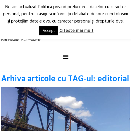
Ne-am actualizat Politica privind prelucrarea datelor cu caracter
Deschide
RO
EN
personal, pentru a asigura informaţii detaliate despre cum folosim
şi protejăm datele dvs. cu caracter personal şi drepturile dvs.
Arhitectură.
Oraș.
Societate.
Citeste mai mult
Accept
revistă online
ISSN 3008-2986 ISSN-L 2069-721X
≡
Arhiva articole cu TAG-ul: editorial