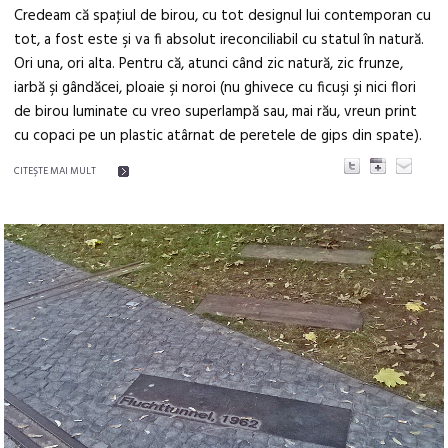
Credeam că spaţiul de birou, cu tot designul lui contemporan cu
tot, a fost este şi va fi absolut ireconciliabil cu statul în natură.
Ori una, ori alta. Pentru că, atunci când zic natură, zic frunze,
iarbă şi gândăcei, ploaie şi noroi (nu ghivece cu ficuşi şi nici flori
de birou luminate cu vreo superlampă sau, mai rău, vreun print
cu copaci pe un plastic atârnat de peretele de gips din spate).
CITEŞTE MAI MULT