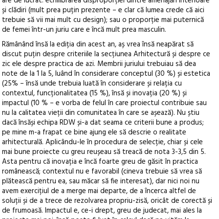
are de lucrat: echilibrarea disproporției dintre amenajări interioare
și clădiri (mult prea puțin prezente – e clar că lumea crede că aici
trebuie să vii mai mult cu design); sau o proporție mai puternică
de femei într-un juriu care e încă mult prea masculin.
Rămânând însă la ediția din acest an, aș vrea însă neapărat să
discut puțin despre criteriile la secțiunea Arhitectură și despre ce
zic ele despre practica de azi. Membrii juriului trebuiau să dea
note de la 1 la 5, luând în considerare conceptul (30 %) și estetica
(25% – însă unde trebuia luată în considerare și relația cu
contextul, funcționalitatea (15 %), însă și inovația (20 %) și
impactul (10 % – e vorba de felul în care proiectul contribuie sau
nu la calitatea vieții din comunitatea în care se așează). Nu știu
dacă însăși echipa RDW și-a dat seama ce criterii bune a produs;
pe mine m-a frapat ce bine ajung ele să descrie o realitate
arhitecturală. Aplicându-le în procedura de selecție, chiar și cele
mai bune proiecte cu greu reușeau să treacă de nota 3-3,5 din 5.
Asta pentru că inovația e încă foarte greu de găsit în practica
românească; contextul nu e favorabil (cineva trebuie să vrea să
plătească pentru ea, sau măcar să fie interesat), dar nici noi nu
avem exercițiul de a merge mai departe, de a încerca altfel de
soluții și de a trece de rezolvarea propriu-zisă, oricât de corectă și
de frumoasă. Impactul e, ce-i drept, greu de judecat, mai ales la