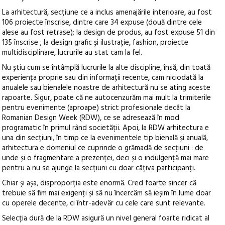
La arhitectură, secțiune ce a inclus amenajările interioare, au fost
106 proiecte înscrise, dintre care 34 expuse (două dintre cele
alese au fost retrase); la design de produs, au fost expuse 51 din
135 înscrise ; la design grafic și ilustrație, fashion, proiecte
multidisciplinare, lucrurile au stat cam la fel.
Nu știu cum se întâmplă lucrurile la alte discipline, însă, din toată
experiența proprie sau din informații recente, cam niciodată la
anualele sau bienalele noastre de arhitectură nu se ating aceste
rapoarte. Sigur, poate că ne autocenzurăm mai mult la trimiterile
pentru evenimente (aproape) strict profesionale decât la
Romanian Design Week (RDW), ce se adresează în mod
programatic în primul rând societății. Apoi, la RDW arhitectura e
una din secțiuni, în timp ce la evenimentele tip bienală și anuală,
arhitectura e domeniul ce cuprinde o grămadă de secțiuni : de
unde și o fragmentare a prezenței, deci și o indulgență mai mare
pentru a nu se ajunge la secțiuni cu doar câțiva participanți.
Chiar și așa, disproporția este enormă. Cred foarte sincer că
trebuie să fim mai exigenți și să nu încercăm să ieșim în lume doar
cu operele decente, ci într-adevăr cu cele care sunt relevante.
Selecția dură de la RDW asigură un nivel general foarte ridicat al