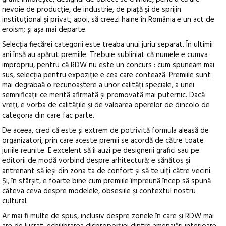
nevoie de producție, de industrie, de piață și de sprijin
instituțional și privat; apoi, să creezi haine în România e un act de
eroism; și așa mai departe.
Selecția fiecărei categorii este treaba unui juriu separat. În ultimii
ani însă au apărut premiile. Trebuie subliniat că numele e cumva
impropriu, pentru că RDW nu este un concurs : cum spuneam mai
sus, selecția pentru expoziție e cea care contează. Premiile sunt
mai degrabaă o recunoaștere a unor calități speciale, a unei
semnificații ce merită afirmată și promovată mai puternic. Dacă
vreți, e vorba de calitățile și de valoarea operelor de dincolo de
categoria din care fac parte.
De aceea, cred că este și extrem de potrivită formula aleasă de
organizatori, prin care aceste premii se acordă de către toate
juriile reunite. E excelent să îi auzi pe designerii grafici sau pe
editorii de modă vorbind despre arhitectură; e sănătos și
antrenant să ieși din zona ta de confort și să te uiți către vecini.
Și, în sfârșit, e foarte bine cum premiile împreună încep să spună
câteva ceva despre modelele, obsesiile și contextul nostru
cultural.
Ar mai fi multe de spus, inclusiv despre zonele în care și RDW mai