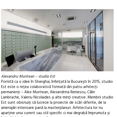
Alexandru Muntean – studio Est
Pornită ca o idee în Shanghai, înființată la București în 2015, studio
Est este o rețea colaborativă formată din patru arhitecți
permanenți – Alex Muntean, Alexandrina Remescu, Călin
Lambrache, Valeriu Nicolaides și alte minți creative. Membrii studio
Est sunt obisnuiți să lucreze la proiecte de scări diferite, de la
amenajări interioare pană la masterplanuri. Arhitectura lor nu
aparține unui curent sau stil specific ci mai degrabă împrumuta și