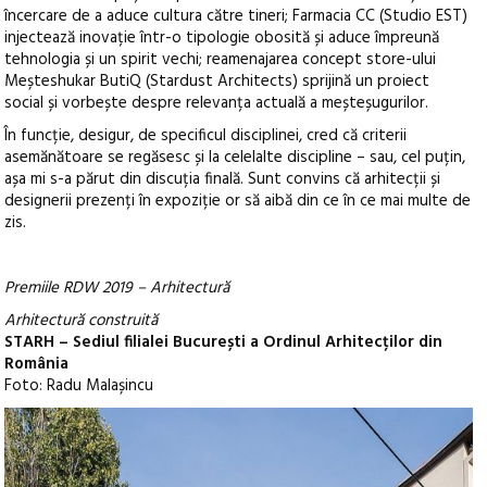
încercare de a aduce cultura către tineri; Farmacia CC (Studio EST)
injectează inovație într-o tipologie obosită și aduce împreună
tehnologia și un spirit vechi; reamenajarea concept store-ului
Meșteshukar ButiQ (Stardust Architects) sprijină un proiect
social și vorbește despre relevanța actuală a meșteșugurilor.
În funcție, desigur, de specificul disciplinei, cred că criterii
asemănătoare se regăsesc și la celelalte discipline – sau, cel puțin,
așa mi s-a părut din discuția finală. Sunt convins că arhitecții și
designerii prezenți în expoziție or să aibă din ce în ce mai multe de
zis.
Premiile RDW 2019 – Arhitectură
Arhitectură construită
STARH –
Sediul filialei București a Ordinul Arhitecților din
România
Foto: Radu Malașincu