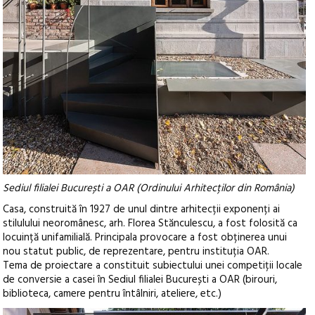
Sediul filialei București a OAR (Ordinului Arhitecților din România)
Casa, construită în 1927 de unul dintre arhitecții exponenți ai
stilulului neoromânesc, arh. Florea Stănculescu, a fost folosită ca
locuință unifamilială. Principala provocare a fost obținerea unui
nou statut public, de reprezentare, pentru instituția OAR.
Tema de proiectare a constituit subiectului unei competiții locale
de conversie a casei în Sediul filialei București a OAR (birouri,
biblioteca, camere pentru întâlniri, ateliere, etc.)