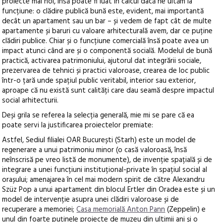
proiecte mai noi, însă poate fi luat în calcul dacă ne uităm la
funcțiune: o clădire publică bună este, evident, mai importantă
decât un apartament sau un bar – și vedem de fapt cât de multe
apartamente și baruri cu valoare arhitecturală avem, dar ce puține
clădiri publice. Chiar și o funcțiune comercială însă poate avea un
impact atunci când are și o componentă socială. Modelul de bună
practică, activarea patrimoniului, ajutorul dat integrării sociale,
prezervarea de tehnici și practici valoroase, crearea de loc public
într-o țară unde spațiul public veritabil, interior sau exterior,
aproape că nu există sunt calități care dau seamă despre impactul
social arhitecturii.
Deși grila se referea la selecția generală, mie mi se pare că ea
poate servi la justificarea proiectelor premiate:
Astfel, Sediul filialei OAR București (Starh) este un model de
regenerare a unui patrimoniu minor (o casă valoroasă, însă
neînscrisă pe vreo listă de monumente), de invenție spațială și de
integrare a unei funcțiuni instituțional-private în spațiul social al
orașului; amenajarea în cel mai modern spirit de către Alexandru
Szüz Pop a unui apartament din blocul Ertler din Oradea este și un
model de intervenție asupra unei clădiri valoroase și de
recuperare a memoriei;
Casa memorială Anton Pann
(Zeppelin) e
unul din foarte puținele proiecte de muzeu din ultimii ani și o