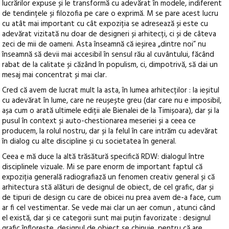
lucrărilor expuse și le transformă cu adevărat în modele, indiferent
de tendințele și filozofia pe care o exprimă. M se pare acest lucru
cu atât mai important cu cât expoziția se adresează și este cu
adevărat vizitată nu doar de designeri și arhitecți, ci și de câteva
zeci de mii de oameni. Asta înseamnă că ieșirea „dintre noi” nu
înseamnă să devii mai accesibil în sensul rău al cuvântului, făcând
rabat de la calitate și căzând în populism, ci, dimpotrivă, să dai un
mesaj mai concentrat și mai clar.
Cred că avem de lucrat mult la asta, în lumea arhitecților : la ieșitul
cu adevărat în lume, care ne reușește greu (dar care nu e imposibil,
așa cum o arată ultimele ediții ale Bienalei de la Timișoara), dar și la
pusul în context și auto-chestionarea meseriei și a ceea ce
producem, la rolul nostru, dar și la felul în care intrăm cu adevărat
în dialog cu alte discipline și cu societatea în general.
Ceea e mă duce la altă trăsătură specifică RDW: dialogul între
disciplinele vizuale. Mi se pare enorm de important faptul că
expoziția generală radiografiază un fenomen creativ general și că
arhitectura stă alături de designul de obiect, de cel grafic, dar și
de tipuri de design cu care de obicei nu prea avem de-a face, cum
ar fi cel vestimentar. Se vede mai clar un aer comun , atunci când
el există, dar și ce categorii sunt mai puțin favorizate : designul
grafic înflorește, designul de obiect se chinuie, pentru că are