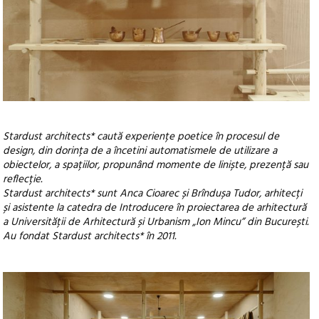
Stardust architects* caută experiențe poetice în procesul de
design, din dorința de a încetini automatismele de utilizare a
obiectelor, a spațiilor, propunând momente de liniște, prezență sau
reflecție.
Stardust architects* sunt Anca Cioarec și Brîndușa Tudor, arhitecți
și asistente la catedra de Introducere în proiectarea de arhitectură
a Universității de Arhitectură și Urbanism „Ion Mincu” din București.
Au fondat Stardust architects* în 2011.