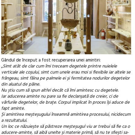
Gândul de început a fost recuperarea unei amintiri:
„
Simt atât de clar cum îmi treceam degetele printre nuielele
verticale ale coșului, simt cum unele erau moi si flexibile iar altele se
frângeau, simt făina pe palmele ei și fermitatea nodurilor degetelor
din aluatul de pâine.
Nu știu cum să spun altfel decât că îmi amintesc cu degetele.
Iar aducerea aminte nu pare sa fie declanșată de creier, ci de
vârfurile degetelor, de brațe. Corpul implicat în proces își aduce de
fapt aminte.
Și amintirea meșteșugului înseamnă amintirea procesului, nicidecum
a rezultatului.
Un loc ce năzuiește să păstreze meșteșugul viu ar trebui să fie ca o
aducere-aminte, să aibă unelte și materie primă, să nu te sfiești sa-