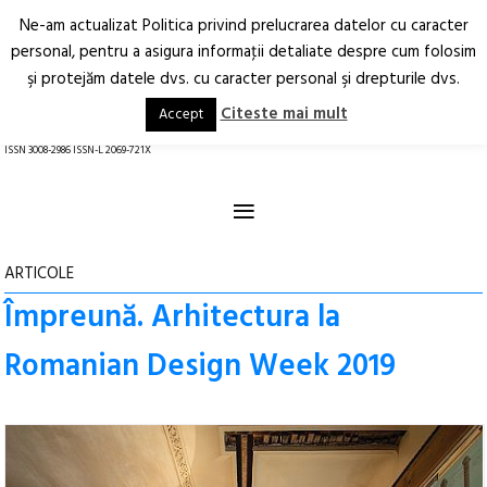
Ne-am actualizat Politica privind prelucrarea datelor cu caracter
Deschide
RO
EN
personal, pentru a asigura informaţii detaliate despre cum folosim
şi protejăm datele dvs. cu caracter personal şi drepturile dvs.
Arhitectură.
Oraș.
Societate.
Citeste mai mult
Accept
revistă online
ISSN 3008-2986 ISSN-L 2069-721X
≡
ARTICOLE
Împreună. Arhitectura la
Romanian Design Week 2019