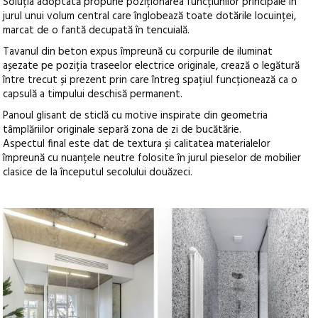
Soluția adoptată propune poziționarea funcțiunilor principale în
jurul unui volum central care înglobează toate dotările locuinței,
marcat de o fantă decupată în tencuială.
Tavanul din beton expus împreună cu corpurile de iluminat
așezate pe poziția traseelor electrice originale, crează o legătură
între trecut și prezent prin care întreg spațiul funcționează ca o
capsulă a timpului deschisă permanent.
Panoul glisant de sticlă cu motive inspirate din geometria
tâmplăriilor originale separă zona de zi de bucătărie.
Aspectul final este dat de textura și calitatea materialelor
împreună cu nuanțele neutre folosite în jurul pieselor de mobilier
clasice de la începutul secolului douăzeci.