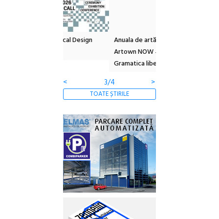
l – Local Design
Anuala de artă urbană
Festivalul Cinemas
 2026
Artown NOW #5:
revine la Eforie Sud 
Gramatica libertății
ediție
<
3/4
>
TOATE ȘTIRILE