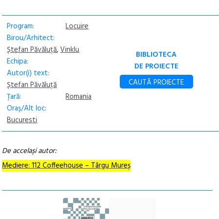
Program:
Locuire
Birou/Arhitect:
Ștefan Păvăluță
,
Vinklu
BIBLIOTECA
Echipa:
DE PROIECTE
Autor(i) text:
CAUTĂ PROIECTE
Ștefan Păvăluță
Țară:
Romania
Oraș/Alt loc:
Bucuresti
De accelași autor:
Mediere: 112 Coffeehouse – Târgu Mureș