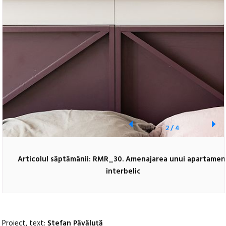
2
/
4
Articolul săptămânii: RMR_30. Amenajarea unui apartamen
interbelic
Proiect, text:
Ștefan Păvăluță