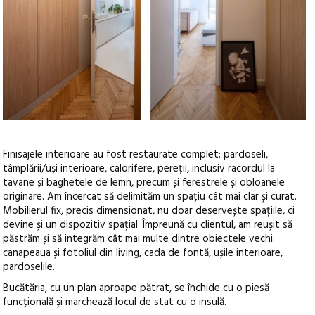
Finisajele interioare au fost restaurate complet: pardoseli,
tâmplării/uși interioare, calorifere, pereții, inclusiv racordul la
tavane și baghetele de lemn, precum și ferestrele și obloanele
originare. Am încercat să delimităm un spațiu cât mai clar și curat.
Mobilierul fix, precis dimensionat, nu doar deservește spațiile, ci
devine și un dispozitiv spațial. Împreună cu clientul, am reușit să
păstrăm și să integrăm cât mai multe dintre obiectele vechi:
canapeaua și fotoliul din living, cada de fontă, ușile interioare,
pardoselile.
Bucătăria, cu un plan aproape pătrat, se închide cu o piesă
funcțională și marchează locul de stat cu o insulă.