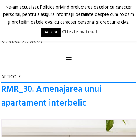
Ne-am actualizat Politica privind prelucrarea datelor cu caracter
Deschide
RO
EN
personal, pentru a asigura informaţii detaliate despre cum folosim
şi protejăm datele dvs. cu caracter personal şi drepturile dvs.
Arhitectură.
Oraș.
Societate.
Citeste mai mult
Accept
revistă online
ISSN 3008-2986 ISSN-L 2069-721X
≡
ARTICOLE
RMR_30. Amenajarea unui
apartament interbelic