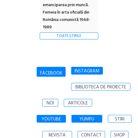
emanciparea prin muncă.
Femeia în arta oficială din
România comunistă 1948-
1989
TOATE ȘTIRILE
INSTAGRAM
FACEBOOK
BIBLIOTECA DE PROIECTE
NOI
ARTICOLE
YOUTUBE
YUMPU
STIRI
REVISTA
CONTACT
SHOP