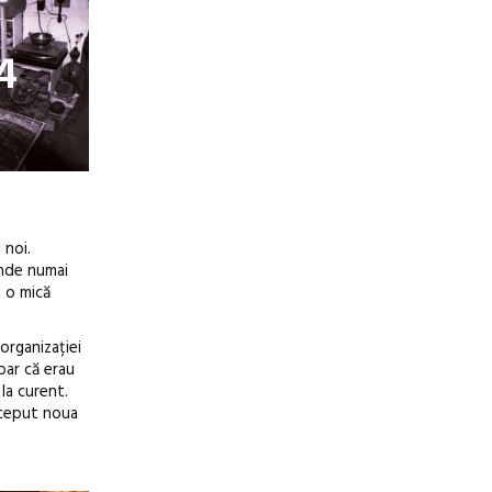
4
 noi.
unde numai
i o mică
organizației
oar că erau
la curent.
început noua