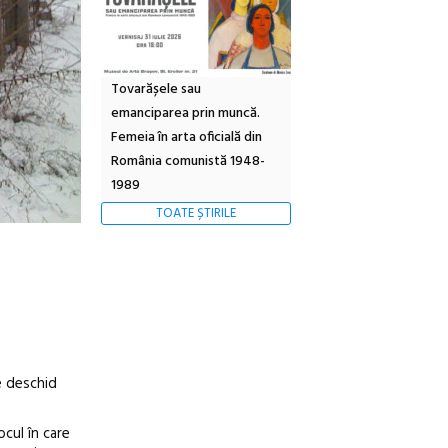
Tovarășele sau
emanciparea prin muncă.
Femeia în arta oficială din
România comunistă 1948-
1989
TOATE ȘTIRILE
e deschid
ocul în care