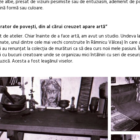
ânze albe, presat de viziuni pesimiste sau de entuziasm, ademenit de p
nă formă sau culoare.
erator de povești, din al cărui creuzet apare artă”
 de atelier. Chiar înainte de a face artă, am avut un studio. Undeva l
mate, unul dintre cele mai vechi construite în Râmnicu Vâlcea) în care 
ei au renunțat la colecția de murături ca să dea curs noii mele pasiuni. Î
 cu bucurii creatoare unde se organizau mici întâlniri cu seri de eseuri,
Muzică. Acesta a fost leagănul viselor.