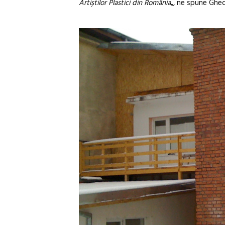
Artiștilor Plastici din România
„, ne spune Gheo