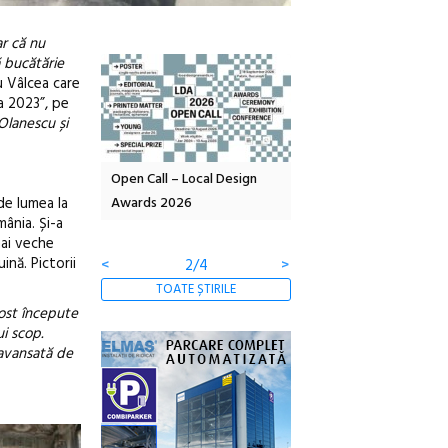
ar că nu
ă bucătărie
u Vâlcea care
ia 2023”, pe
 Olanescu și
Local Design
Anuala de artă urbană
Festivalul Cinemascop
de lumea la
6
Artown NOW #5:
revine la Eforie Sud cu a
mânia. Și-a
Gramatica libertății
ediție
mai veche
ină. Pictorii
<
3/4
>
TOATE ȘTIRILE
fost începute
i scop.
e avansată de