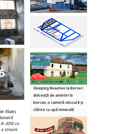
6
Sleeping Beauties la Borsec:
dulceață de amintiri la
borcan, o cameră obscură și
clătite cu apă minerală
 filialei,
ăseseră
 în 2010 cu
 a Uniunii