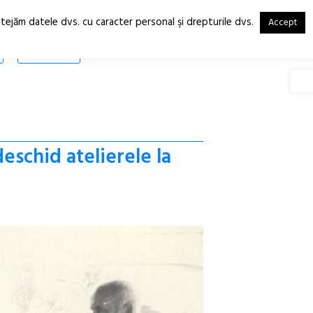
otejăm datele dvs. cu caracter personal şi drepturile dvs.
Accept
RO
EN
SHOP
Deschide
deschid atelierele la