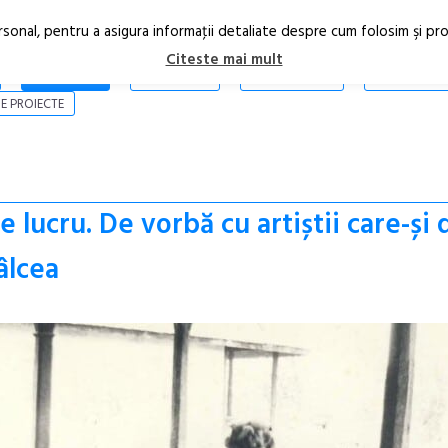
rsonal, pentru a asigura informaţii detaliate despre cum folosim şi pr
Citeste mai mult
ARTICOLE
STIRI
REVISTA PRINT
CONTACT
E PROIECTE
 lucru. De vorbă cu artiștii care-și 
âlcea