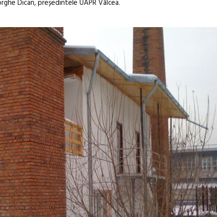
rghe Dican, președintele UAPR Vâlcea.