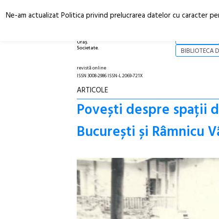
Ne-am actualizat Politica privind prelucrarea datelor cu caracter pe
Arhitectură.
NOI
Oraș.
Societate.
BIBLIOTECA D
revistă online
ISSN 3008-2986 ISSN-L 2069-721X
ARTICOLE
Povești despre spații de
București și Râmnicu V