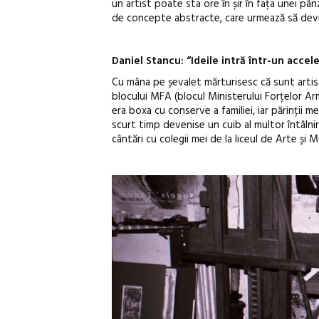
un artist poate sta ore în șir în fața unei p
de concepte abstracte, care urmează să devi
Daniel Stancu: “Ideile intră într-un accel
Cu mâna pe șevalet mărturisesc că sunt artist
blocului MFA (blocul Ministerului Forțelor Ar
era boxa cu conserve a familiei, iar părinții m
scurt timp devenise un cuib al multor întâlniri
cântări cu colegii mei de la liceul de Arte și 