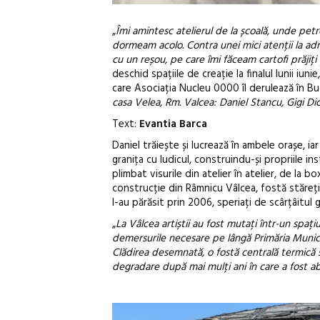
„
Îmi amintesc atelierul de la școală, unde pet
dormeam acolo. Contra unei mici atenții la ad
cu un reșou, pe care îmi făceam cartofi prăjiți ș
deschid spațiile de creație la finalul lunii iun
care Asociația Nucleu 0000 îl derulează în Bu
casa Velea, Rm. Valcea: Daniel Stancu, Gigi Di
Text:
Evantia Barca
Daniel trăiește și lucrează în ambele orașe, i
granița cu ludicul, construindu-și propriile ins
plimbat visurile din atelier în atelier, de la
construcție din Râmnicu Vâlcea, fostă stăreție
l-au părăsit prin 2006, speriați de scârțâitul gr
„
La Vâlcea artiștii au fost mutați într-un spaț
demersurile necesare pe lângă Primăria Munici
Clădirea desemnată, o fostă centrală termică sit
degradare după mai mulți ani în care a fost a