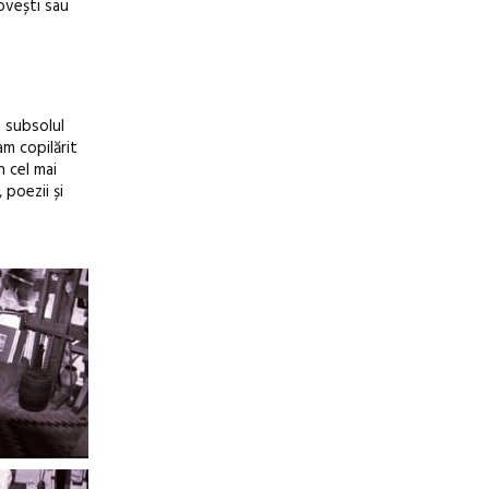
ovești sau
a subsolul
am copilărit
n cel mai
 poezii și