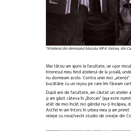
*Atelierul din demisolul blocului MFA Valcea, din Cal
Mai târziu am ajuns la facultate, iar ușor micu
Interesul meu fiind atelierul de la școală, u
nu dormeam acolo. Contra unei mici „atenții” 
bucătărie cu un reșou pe care îmi făceam cartof
După anii de facultate, am căutat un atelier a
și am găsit câteva în „Borcan” (așa este num
atât de mici încât nici gândul nu-ți încăpea, 
Astfel m-am întors în urbea mea și am primit de
relație cu noul/vechi studio de creație din C