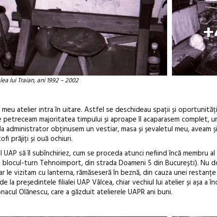
+
ea lui Traian, ani 1992 – 2002
l meu atelier intra în uitare. Astfel se deschideau spații și oportunități
nde petreceam majoritatea timpului și aproape îl acaparasem complet, 
la administrator obținusem un vestiar, masa și șevaletul meu, aveam ș
i prăjiți și ouă ochiuri.
l UAP să îl subînchiriez, cum se proceda atunci nefiind încă membru al 
it blocul-turn Tehnoimport, din strada Doameni 5 din București). Nu d
dar le vizitam cu lanterna, rămăseseră în beznă, din cauza unei restanțe 
 la președintele filialei UAP Vâlcea, chiar vechiul lui atelier și așa a 
onacul Olănescu, care a găzduit atelierele UAPR ani buni.