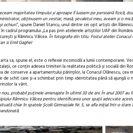
receam majoritatea timpului și aproape îl luasem pe persoană fizică, do
ministrator, obținusem un vestiar, masă, șevaletul meu, aveam și o mic
i ochiuri.
”
, spune Daniel Stancu, unul dintre cei opt artiști din Râmnic
ie, în cadrul programului „La pas prin atelierele artiștilor UAP din Român
curești și Râmnicu Vâlcea.
În fotografia din titlu: Fostul atelier Conacul
can si Emil Gaghel
Open Call – 
ar arta sa, spune el, este o reflexie incomodă a lumii contemporane. Ve
Awards 202
talații, ce conțin adesea trimiteri la realitatea politică și socială din Ro
 boxa de conserve a apartamentului părinților, la Conacul Olănescu, cea 
 de schit care și-a schimbat prin timp identitatea până să ajungă o ru
inzilor la vânt.
iu nou, probabil puținele amenajate în ultimii 30 de ani. În anul 2007 au 
piului Râmnicu Vâlcea pentru identificarea unor spații adecvate acestu
uată chiar în spatele Școlii Gimnaziale Nr. 5, se afla inițial într-o star
bandonată.