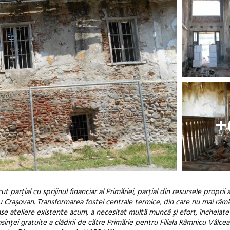
+
parțial cu sprijinul financiar al Primăriei, parțial din resursele proprii ale
iu Crașovan. Transformarea fostei centrale termice, din care nu mai răm
ase ateliere existente acum, a necesitat multă muncă și efort, încheiate
sinței gratuite a clădirii de către Primărie pentru Filiala Râmnicu Vâlcea