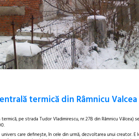
ă centrală termică din Râmnicu Valcea
ă termică, pe strada Tudor Vladimirescu, nr.27B din Râmnicu Vâlcea) s
00.
 univers care definește, în cele din urmă, dezvoltarea unui creator. E l