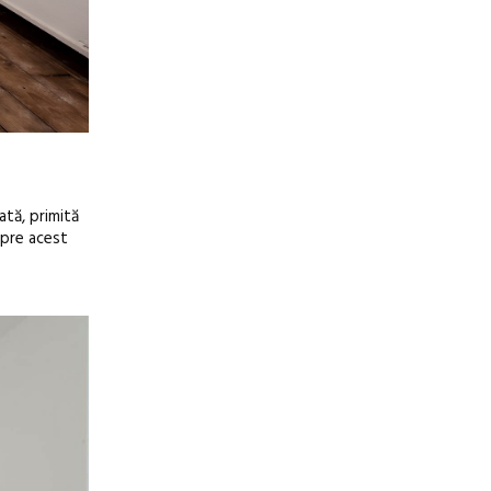
ată, primită
espre acest