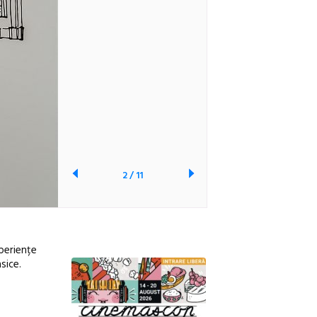
2
/
11
periențe
sice.