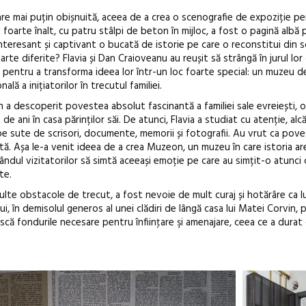
e mai puțin obișnuită, aceea de a crea o scenografie de expoziție p
Festivalul C
foarte înalt, cu patru stâlpi de beton în mijloc, a fost o pagină albă 
nteresant și captivant o bucată de istorie pe care o reconstitui din sc
revine la Efo
rte diferite? Flavia și Dan Craioveanu au reușit să strângă în jurul lor
ediție
e pentru a transforma ideea lor într-un loc foarte special: un muzeu de
lă a inițiatorilor în trecutul familiei.
n a descoperit povestea absolut fascinantă a familiei sale evreiești, o
ani în casa părinților săi. De atunci, Flavia a studiat cu atenție, alc
ă pe sute de scrisori, documente, memorii și fotografii. Au vrut ca pov
ută. Așa le-a venit ideea de a crea Muzeon, un muzeu în care istoria ar
ndul vizitatorilor să simtă aceeași emoție pe care au simțit-o atunci
te.
 multe obstacole de trecut, a fost nevoie de mult curaj și hotărâre ca lu
lui, în demisolul generos al unei clădiri de lângă casa lui Matei Corvin,
ească fondurile necesare pentru înfiinţare şi amenajare, ceea ce a durat