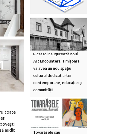
Picasso inaugurează noul
1
Art Encounters. Timișoara
va avea un nou spațiu
cultural dedicat artei
contemporane, educației și
comunității
tru toate
eri
 povești
ză audio.
Tovarășele sau