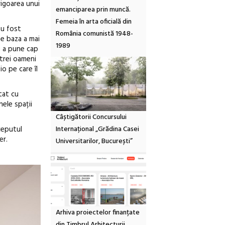
rigoarea unui
emanciparea prin muncă.
Femeia în arta oficială din
au fost
România comunistă 1948-
pe baza a mai
1989
u a pune cap
 trei oameni
o pe care îl
tat cu
ele spații
Câștigătorii Concursului
Internațional „Grădina Casei
nceputul
er.
Universitarilor, București”
Arhiva proiectelor finanțate
din Timbrul Arhitecturii