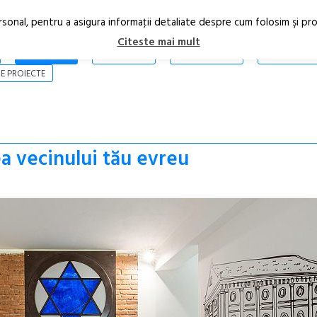
rsonal, pentru a asigura informaţii detaliate despre cum folosim şi pr
Citeste mai mult
ARTICOLE
STIRI
REVISTA PRINT
CONTACT
E PROIECTE
a vecinului tău evreu