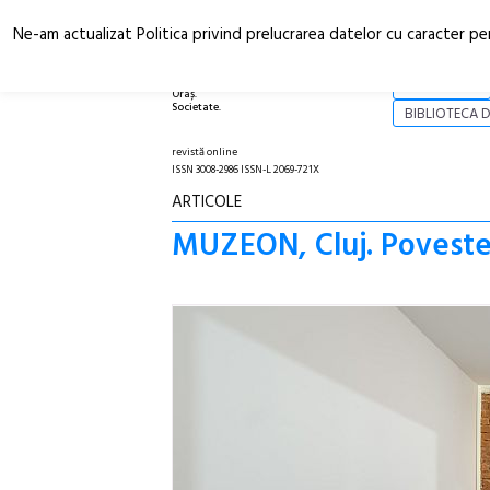
Ne-am actualizat Politica privind prelucrarea datelor cu caracter pe
Arhitectură.
NOI
Oraș.
Societate.
BIBLIOTECA D
revistă online
ISSN 3008-2986 ISSN-L 2069-721X
ARTICOLE
MUZEON, Cluj. Poveste