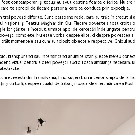
 fost contemporani și totuși au avut destine foarte diferite. Nu are 
în care te apropii de fiecare personaj care te conduce prin expoziție.
un trei povești diferite. Sunt persoane reale, care au trăit în trecut și 
rul Național și Teatrul Maghiar din Cluj. Fiecare poveste a fost croită 
ețile lor găsite la început, urmate apoi de cercetări îndelungate pentr
în povești complete. Nu este vorba despre elite, ci despre povestea a
 trăit momentele sau cum au folosit obiectele respective. Ghidul audi
dio, transpunând sau intensificând anumite stări și este mereu conec
dent vizual pentru a oferi poveștii audio toată ambianța necesară, un
 abstracte.
rii evreiești din Transilvania, fiind sugerat un interior simplu de la î
adiții și cultură, despre ritualul de Sabat, muzica Klezmer, mâncarea Kosh