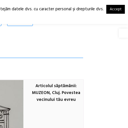
otejăm datele dvs. cu caracter personal şi drepturile dvs.
Accept
RO
EN
SHOP
Deschide
Articolul săptămânii:
MUZEON, Cluj. Povestea
vecinului tău evreu