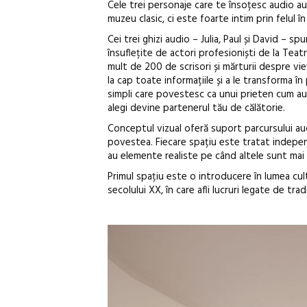
Cele trei personaje care te însoțesc audio au
muzeu clasic, ci este foarte intim prin felul 
Cei trei ghizi audio – Julia, Paul și David – sp
însuflețite de actori profesioniști de la Teat
mult de 200 de scrisori și mărturii despre vi
la cap toate informațiile și a le transforma 
simpli care povestesc ca unui prieten cum au
alegi devine partenerul tău de călătorie.
Conceptul vizual oferă suport parcursului au
povestea. Fiecare spațiu este tratat indepen
au elemente realiste pe când altele sunt mai
Primul spațiu este o introducere în lumea cultu
secolului XX, în care afli lucruri legate de tr