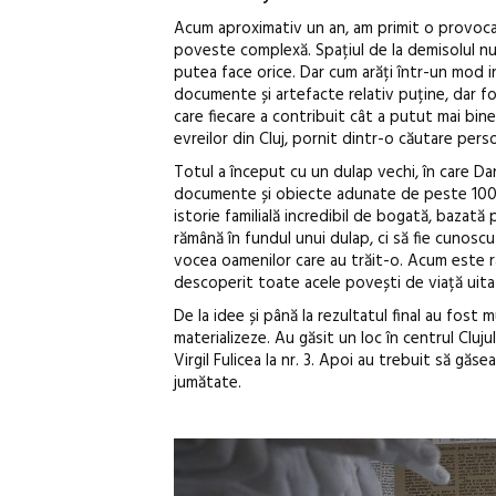
Acum aproximativ un an, am primit o provocar
poveste complexă. Spațiul de la demisolul nu 
putea face orice. Dar cum arăți într-un mod i
documente și artefacte relativ puține, dar foa
care fiecare a contribuit cât a putut mai bin
evreilor din Cluj, pornit dintr-o căutare persona
Totul a început cu un dulap vechi, în care Da
documente și obiecte adunate de peste 100 de 
istorie familială incredibil de bogată, bazat
rămână în fundul unui dulap, ci să fie cunosc
vocea oamenilor care au trăit-o. Acum este râ
descoperit toate acele povești de viață uita
De la idee și până la rezultatul final au fost
materializeze. Au găsit un loc în centrul Cluju
Virgil Fulicea la nr. 3. Apoi au trebuit să găs
jumătate.