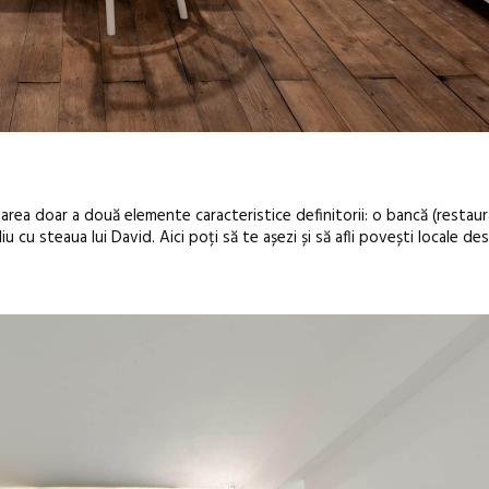
rea doar a două elemente caracteristice definitorii: o bancă (restaur
liu cu steaua lui David. Aici poți să te așezi și să afli povești locale d