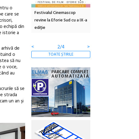
entru o
inemascop
Sleeping Beauties la Borsec:
Festivalul Strada
pe care se
risori,
rie Sud cu a IX-a
dulceață de amintiri la
Armenească #10: concer
 o echipă din
borcan, o cameră obscură și
ateliere și întâlniri în Gr
 istorie a
clătite cu apă minerală
Botanică
<
3/4
>
 arhivă de
ătuind o
TOATE ȘTIRILE
estea să nu
e o voce,
 când au
crurile să se
 pe strada
 cam un an şi