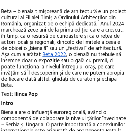
Beta – bienala timișoreană de arhitectură e un proiect
cultural al Filialei Timiș a Ordinului Arhitecților din
România, organizat de o echipă dedicată.
Anul 2024
marchează zece ani de la prima ediție, care a crescut,
în timp, ca o resursă de cunoaștere și ca o rețea de
actori locali și regionali, dincolo de limitele a ceea e
de obicei o „bienală” sau un „festival” de arhitectură.
Așa cum a arătat
Beta 2022
, o bienală nu trebuie să
însemne doar o expoziție sau o gală cu premii, ci
poate funcționa la nivelul întregului oraș, pe care
învățăm să îl descoperim și de care ne putem apropia
de fiecare dată altfel, ghidați de curatori și echipa
Beta.
Text:
Ilinca Pop
Intro
Bienala are o influență euroregională, având o
componentă de colaborare la nivelul țărilor învecinate
– Serbia și Ungaria. O parte importantă a conexiunilor