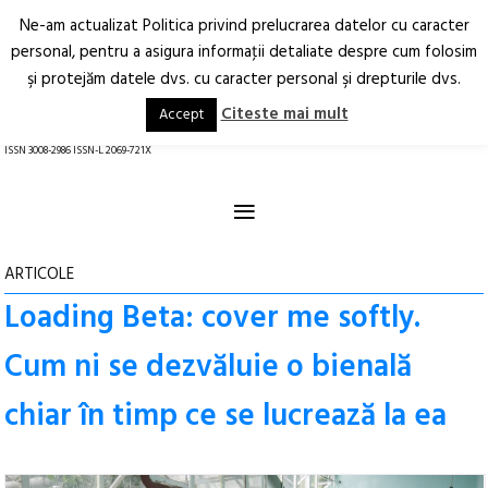
Ne-am actualizat Politica privind prelucrarea datelor cu caracter
Deschide
RO
EN
personal, pentru a asigura informaţii detaliate despre cum folosim
şi protejăm datele dvs. cu caracter personal şi drepturile dvs.
Arhitectură.
Oraș.
Societate.
Citeste mai mult
Accept
revistă online
ISSN 3008-2986 ISSN-L 2069-721X
≡
ARTICOLE
Loading Beta: cover me softly.
Cum ni se dezvăluie o bienală
chiar în timp ce se lucrează la ea