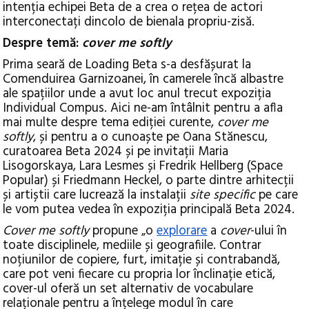
intenția echipei Beta de a crea o rețea de actori
interconectați dincolo de bienala propriu-zisă.
Despre temă:
cover me softly
Prima seară de Loading Beta s-a desfășurat la
Comenduirea Garnizoanei, în camerele încă albastre
ale spațiilor unde a avut loc anul trecut expoziția
Individual Compus. Aici ne-am întâlnit pentru a afla
mai multe despre tema ediției curente,
cover me
softly
, și pentru a o cunoaște pe Oana Stănescu,
curatoarea Beta 2024 și pe invitații Maria
Lisogorskaya, Lara Lesmes și Fredrik Hellberg (Space
Popular) și Friedmann Heckel, o parte dintre arhitecții
și artiștii care lucrează la instalații
site specific
pe care
le vom putea vedea în expoziția principală Beta 2024.
Cover me softly
propune „o
explorare
a
cover
-ului în
toate disciplinele, mediile și geografiile. Contrar
noțiunilor de copiere, furt, imitație și contrabandă,
care pot veni fiecare cu propria lor înclinație etică,
cover-ul oferă un set alternativ de vocabulare
relaționale pentru a înțelege modul în care