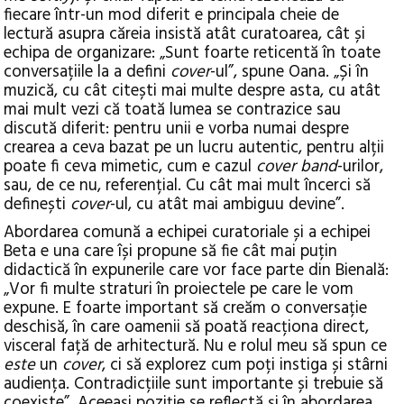
fiecare într-un mod diferit e principala cheie de
lectură asupra căreia insistă atât curatoarea, cât și
echipa de organizare: „Sunt foarte reticentă în toate
conversațiile la a defini
cover
-ul”, spune Oana.
„Și în
muzică, cu cât citești mai multe despre asta, cu atât
mai mult vezi că toată lumea se contrazice sau
discută diferit: pentru unii e vorba numai despre
crearea a ceva bazat pe un lucru autentic, pentru alții
poate fi ceva mimetic, cum e cazul
cover band
-urilor,
sau, de ce nu, referențial. Cu cât mai mult încerci să
definești
cover
-ul, cu atât mai ambiguu devine”.
Abordarea comună a echipei curatoriale și a echipei
Beta e una care își propune să fie cât mai puțin
didactică în expunerile care vor face parte din Bienală:
„Vor fi multe straturi în proiectele pe care le vom
expune. E foarte important să creăm o conversație
deschisă, în care oamenii să poată reacționa direct,
visceral față de arhitectură. Nu e rolul meu să spun ce
este
un
cover
, ci să explorez cum poți instiga și stârni
audiența. Contradicțiile sunt importante și trebuie să
coexiste”. Aceeași poziție se reflectă și în abordarea