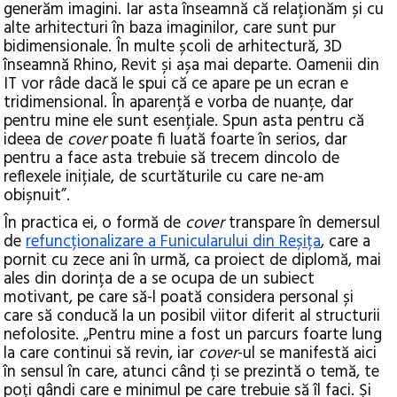
generăm imagini. Iar asta înseamnă că relaționăm și cu
alte arhitecturi în baza imaginilor, care sunt pur
bidimensionale. În multe școli de arhitectură, 3D
înseamnă Rhino, Revit și așa mai departe. Oamenii din
IT vor râde dacă le spui că ce apare pe un ecran e
tridimensional. În aparență e vorba de nuanțe, dar
pentru mine ele sunt esențiale. Spun asta pentru că
ideea de
cover
poate fi luată foarte în serios, dar
pentru a face asta trebuie să trecem dincolo de
reflexele inițiale, de scurtăturile cu care ne-am
obișnuit”.
În practica ei, o formă de
cover
transpare în demersul
de
refuncționalizare a Funicularului din Reșița
, care a
pornit cu zece ani în urmă, ca proiect de diplomă, mai
ales din dorința de a se ocupa de un subiect
motivant, pe care să-l poată considera personal și
care să conducă la un posibil viitor diferit al structurii
nefolosite. „Pentru mine a fost un parcurs foarte lung
la care continui să revin, iar
cover
-ul
se manifestă aici
în sensul în care, atunci când ți se prezintă o temă, te
poți gândi care e minimul pe care trebuie să îl faci. Și