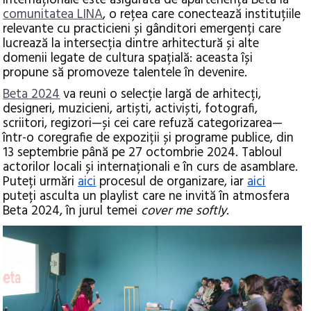
internaționale este asigurată de apartenența Beta la
comunitatea
LINA
, o rețea care conectează instituțiile
relevante cu practicieni și gânditori emergenți care
lucrează la intersecția dintre arhitectură și alte
domenii legate de cultura spațială: aceasta își
propune să promoveze talentele în devenire.
B
eta 2024
va reuni o selecție largă de arhitecți,
designeri, muzicieni, artiști, activiști, fotografi,
scriitori, regizori—și cei care refuză categorizarea—
într-o coregrafie de expoziții și programe publice, din
13 septembrie până pe 27 octombrie 2024. Tabloul
actorilor locali și internaționali e în curs de asamblare.
Puteți urmări
aici
procesul de organizare, iar
aici
puteți asculta un playlist care ne invită în atmosfera
Beta 2024, în jurul temei
cover me softly
.