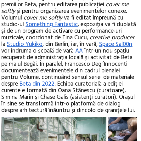
premiilor Beta, pentru editarea publicației
cover me
softly
și pentru organizarea evenimentelor conexe.
Volumul
cover me softly
va fi editat împreună cu
studio-ul
Something Fantastic
, expoziția va fi dublată
și de un program de activare cu performance-uri
muzicale, coordonat de Tina Cucu,
creative producer
la
Studio Yukiko
, din Berlin, iar, în vară,
Space Sal00n
vor îndruma o școală de vară
AA
într-un nou spațiu
recuperat de administrația locală și activitat de Beta
pe malul Begăi. În paralel, Francesco Degl’Innocenti
documentează evenimentele din cadrul bienalei
pentru Volume, continuând sensul seriei de materiale
despre
Beta din 2022
. Echipa curatorială a ediției
curente e formată din Oana Stănescu (curatoare),
Simina Marin și Chase Galis (asistenți curatori). Orașul
în sine se transformă într-o platformă de dialog
despre arhitectură înăuntru și dincolo de granițele lui.