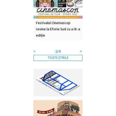
e artă urbană
Festivalul Cinemascop
Sleeping Beauties l
 NOW #5:
revine la Eforie Sud cu a IX-a
dulceață de amintiri
a libertății
ediție
borcan, o cameră ob
clătite cu apă miner
<
3/4
>
TOATE ȘTIRILE