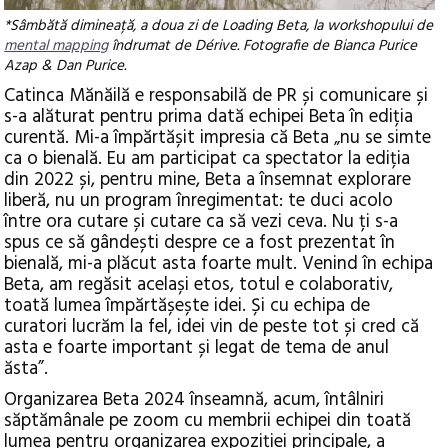
*Sâmbătă dimineață, a doua zi de Loading Beta, la workshopului de
mental mapping
îndrumat de Dérive. Fotografie de Bianca Purice
Azap & Dan Purice.
Catinca Mănăilă e responsabilă de PR și comunicare și
s-a alăturat pentru prima dată echipei Beta în ediția
curentă. Mi-a împărtășit impresia că Beta „nu se simte
ca o bienală. Eu am participat ca spectator la ediția
din 2022 și, pentru mine, Beta a însemnat explorare
liberă, nu un program înregimentat: te duci acolo
între ora cutare și cutare ca să vezi ceva. Nu ți s-a
spus ce să gândești despre ce a fost prezentat în
bienală, mi-a plăcut asta foarte mult. Venind în echipa
Beta, am regăsit același etos, totul e colaborativ,
toată lumea împărtășește idei. Și cu echipa de
curatori lucrăm la fel, idei vin de peste tot și cred că
asta e foarte important și legat de tema de anul
ăsta”.
Organizarea Beta 2024 înseamnă, acum, întâlniri
săptămânale pe zoom cu membrii echipei din toată
lumea pentru organizarea expoziției principale, a