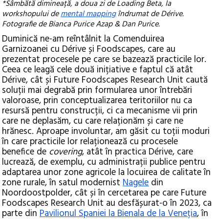
*Sâmbătă dimineață, a doua zi de Loading Beta, la
workshopului de
mental mapping
îndrumat de Dérive.
Fotografie de Bianca Purice Azap & Dan Purice.
Duminică ne-am reîntâlnit la Comenduirea
Garnizoanei cu Dérive și Foodscapes, care au
prezentat procesele pe care se bazează practicile lor.
Ceea ce leagă cele două inițiative e faptul că atât
Dérive, cât și Future Foodscapes Research Unit caută
soluții mai degrabă prin formularea unor întrebări
valoroase, prin conceptualizarea teritoriilor nu ca
resursă pentru construcții, ci ca mecanisme vii prin
care ne deplasăm, cu care relaționăm și care ne
hrănesc. Aproape involuntar, am găsit cu toții moduri
în care practicile lor relaționează cu procesele
benefice de
covering
, atât în practica Dérive, care
lucrează, de exemplu, cu administrații publice pentru
adaptarea unor zone agricole la locuirea de calitate în
zone rurale, în satul modernist
Nagele
din
Noordoostpolder, cât și în cercetarea pe care Future
Foodscapes Research Unit au desfășurat-o în 2023, ca
parte din
Pavilionul Spaniei la Bienala de la Veneția
, în