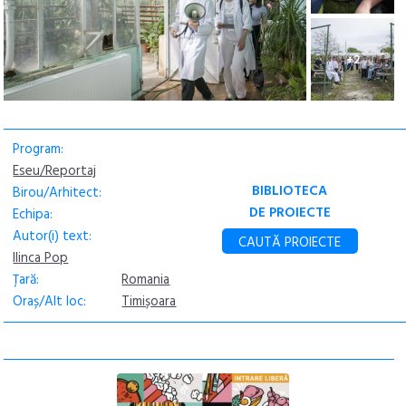
+2
Program:
Eseu/Reportaj
BIBLIOTECA
Birou/Arhitect:
DE PROIECTE
Echipa:
Autor(i) text:
CAUTĂ PROIECTE
Ilinca Pop
Țară:
Romania
Oraș/Alt loc:
Timișoara