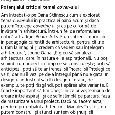
Potențialul critic al temei
cover-
ului
Am întrebat-o pe Oana Stănescu cum a explorat
tema
cover
-ului în practica ei până acum și dacă
putem înțelege
covering
-ul și ca pe o formă de
învățare în arhitectură, într-un fel de reformulare
critică a tradiției Beaux-Arts. E un subiect important
în pedagogia curentă de arhitectură, pentru că „ne
uităm la imagini și credem că vedem sau înțelegem
arhitectura”, spune Oana. „E greu să simulezi
arhitectura, care, în natura ei, e aspirațională. Nu poți
schimba un proiect în timp ce se construiește; poți să
anticipezi, poți să te antrenezi să încerci să înțelegi ce
va fi, dar nu îl vezi pe de-a întregul până nu e gata. În
design-ul industrial sau în design-ul grafic, de
exemplu, te poți răzgândi, pot apărea alte variante. E
foarte important să fim onești în ce privește marja de
eroare între aspirații și ce se întâmplă pe parcurs, faza
de maturizare a unui proiect. Dacă nu facem asta,
pierdem potențialul arhitecturii. Mai ales în școli, nu
putem construi, și atunci suntem obișnuiți să