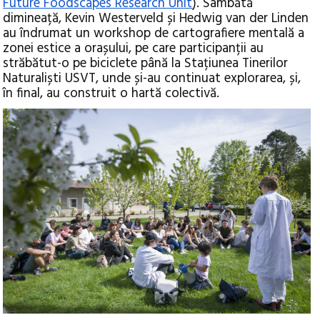
Future Foodscapes Research Unit
). Sâmbătă
dimineață, Kevin Westerveld și Hedwig van der Linden
au îndrumat un workshop de cartografiere mentală a
zonei estice a orașului, pe care participanții au
străbătut-o pe biciclete până la Stațiunea Tinerilor
Naturaliști USVT, unde și-au continuat explorarea, și,
în final, au construit o hartă colectivă.