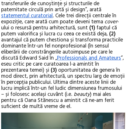
transferurile de cunoștințe și structurile de
paternitate circulă prin artă și design”, arată
statementul curatorial
. Cele trei direcții centrale în
expoziție, care arată cum poate deveni tema
cover
-
ului o resursă pentru arhitectură, sunt
(1)
faptul că
putem valorifica și lucra cu ceea ce există deja,
(2)
avantajul că putem chestiona și transforma practicile
dominante într-un fel nonprofesional (în sensul
eliberării de constrângerile autoimpuse pe care le
discută Edward Said în „
Professionals and Amateurs
”,
eseu critic pe care curatoarea l-a amintit în
prezentarea temei) și
(3)
oportunitatea de genera în
mod direct, prin arhitectură, un spectru larg de emoții
în percepția publicului. Ultima dintre aceste linii de
lucru implică într-un fel ludic dimensiunea frumosului
– și folosesc același cuvânt (i.e.
beauty
) mai ales
pentru că Oana Stănescu a amintit că ne-am ferit
suficient de multă vreme de el.