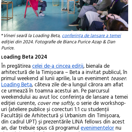
*
Vineri seară la Loading Beta,
conferința de lansare a temei
ediției din 2024. Fotografie de Bianca Purice Azap & Dan
Puric
e.
oading Beta 2024
L
În pregătirea
celei de-a cincea ediții
, bienala de
arhitectură de la Timișoara – Beta a invitat publicul, în
primul weekend al lunii aprilie, la un eveniment
teaser
:
Loading Beta
, câteva zile de-a lungul cărora am aflat
ce urmează în toamna acestui an. Pe parcursul
weekendului au avut loc conferința de lansare a temei
ediției curente,
cover me softly
, o serie de workshop-
uri (ateliere publice și corecturi 1:1 cu studenții
Facultății de Arhitectură și Urbanism din Timișoara,
din cadrul UPT) și prezentările LINA fellows din acest
an, dar trebuie spus că programul
evenimentelor
nu