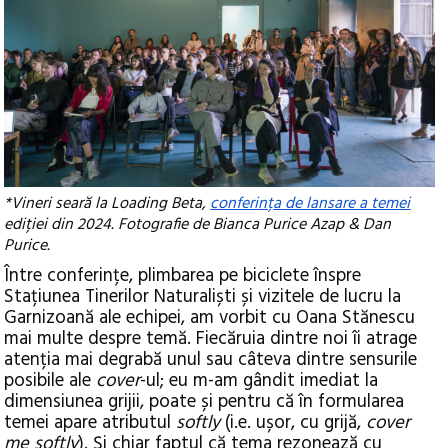
*Vineri seară la Loading Beta,
conferința de lansare a temei
ediției din 2024. Fotografie de Bianca Purice Azap & Dan
Purice.
Între conferințe, plimbarea pe biciclete înspre
Stațiunea Tinerilor Naturaliști și vizitele de lucru la
Garnizoană ale echipei, am vorbit cu Oana Stănescu
mai multe despre temă. Fiecăruia dintre noi îi atrage
atenția mai degrabă unul sau câteva dintre sensurile
posibile ale
cover
-ul; eu m-am gândit imediat la
dimensiunea grijii, poate și pentru că în formularea
temei apare atributul
softly
(i.e. ușor, cu grijă,
cover
me softly
). Și chiar faptul că tema rezonează cu