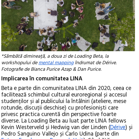
*Sâmbătă dimineață, a doua zi de Loading Beta, la
workshopului de
mental mapping
îndrumat de Dérive.
Fotografie de Bianca Purice Azap & Dan Purice.
Implicarea în comunitatea LINA
Beta e parte din comunitatea LINA din 2020, ceea ce
facilitează schimbul cultural euroregional și accesul
studenților și al publicului la întâlniri (ateliere, mese
rotunde, discuții deschise) cu profesioniști care
privesc practica curentă din perspective foarte
diverse. La Loading Beta au luat parte LINA fellows
Kevin Westerveld și Hedwig van der Linden (
Dérive
) și
Pedro Sanguino Vallejo și Carlo Udina (parte din