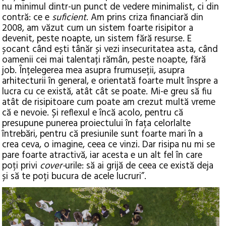
nu minimul dintr-un punct de vedere minimalist, ci din
contră: ce e
suficient
. Am prins criza financiară din
2008, am văzut cum un sistem foarte risipitor a
devenit, peste noapte, un sistem fără resurse. E
șocant când ești tânăr și vezi insecuritatea asta, când
oamenii cei mai talentați rămân, peste noapte, fără
job. Înțelegerea mea asupra frumuseții, asupra
arhitecturii în general, e orientată foarte mult înspre a
lucra cu ce există, atât cât se poate. Mi-e greu să fiu
atât de risipitoare cum poate am crezut multă vreme
că e nevoie. Și reflexul e încă acolo, pentru că
presupune punerea proiectului în fața celorlalte
întrebări, pentru că presiunile sunt foarte mari în a
crea ceva, o imagine, ceea ce vinzi. Dar risipa nu mi se
pare foarte atractivă, iar acesta e un alt fel în care
poți privi
cover-
urile: să ai grijă de ceea ce există deja
și să te poți bucura de acele lucruri”.