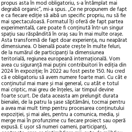
propus asta în mod obligatoriu, s-a întâmplat mai
degrabă organic”, mi-a spus. „Ce ne propunem de fapt
e ca fiecare ediție să aibă un specific propriu, nu să fie
mai spectaculoasă. Formatul îți oferă de fapt partea
experimentală, care poate fi conținută într-un singur
spațiu sau răspândită în oraș sau în mai multe orașe.
Asta transformă de fapt doar experiența, nu neapărat
dimensiunea. O bienală poate crește în multe feluri,
de la numărul de participanți la dimensiunea
teritorială, regiunea europeană internațională. Vom
avea cu siguranță mai puțini contribuitori în ediția din
2024 în expoziție; în 2022 au fost peste 150. Nu cred
că e obligatoriu să avem numere foarte mari. Cu cât e
conținutul mai mare și mai general, cu atât e totul
mai criptic, mai greu de înțeles, iar timpul devine
foarte scurt. De data aceasta am prelungit durata
bienalei, de la patru la șase săptămâni, tocmai pentru
a avea mai mult timp pentru procesarea conținutului
expoziției, și mai ales, pentru a comunica, media, și
merge mai în profunzime cu fiecare proiect sau operă
expusă. E ușor să numeri oameni, participanți,