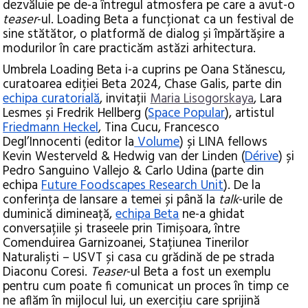
dezvăluie pe de-a întregul atmosfera pe care a avut-o
teaser
-ul. Loading Beta a funcționat ca un festival de
sine stătător, o platformă de dialog și împărtășire a
modurilor în care practicăm astăzi arhitectura.
Umbrela Loading Beta i-a cuprins pe Oana Stănescu,
curatoarea ediției Beta 2024, Chase Galis, parte din
echipa curatorială
, invitații
Maria Lisogorskaya
, Lara
Lesmes și Fredrik Hellberg (
Space Popular
), artistul
Friedmann Heckel
, Tina Cucu, Francesco
Degl’Innocenti (editor la
Volume
) și LINA fellows
Kevin Westerveld & Hedwig van der Linden (
Dérive
) și
Pedro Sanguino Vallejo & Carlo Udina (parte din
echipa
Future Foodscapes Research Unit
). De la
conferința de lansare a temei și până la
talk
-urile de
duminică dimineață,
echipa Beta
ne-a ghidat
conversațiile și traseele prin Timișoara, între
Comenduirea Garnizoanei, Stațiunea Tinerilor
Naturaliști – USVT și casa cu grădină de pe strada
Diaconu Coresi.
Teaser
-ul Beta a fost un exemplu
pentru cum poate fi comunicat un proces în timp ce
ne aflăm în mijlocul lui, un exercițiu care sprijină