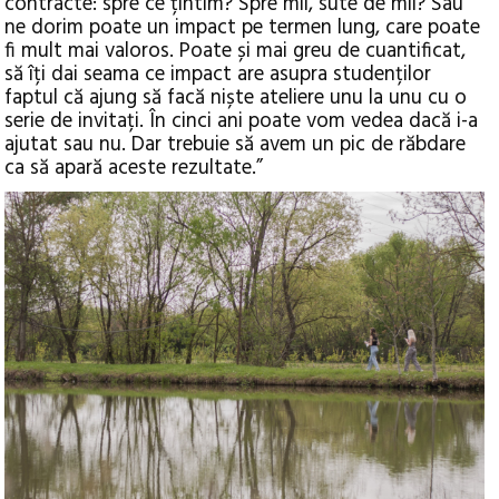
contracte: spre ce țintim? Spre mii, sute de mii? Sau
ne dorim poate un impact pe termen lung, care poate
fi mult mai valoros. Poate și mai greu de cuantificat,
să îți dai seama ce impact are asupra studenților
faptul că ajung să facă niște ateliere unu la unu cu o
serie de invitați. În cinci ani poate vom vedea dacă i-a
ajutat sau nu. Dar trebuie să avem un pic de răbdare
ca să apară aceste rezultate.”