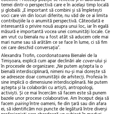
temei dintr-o perspectivă care e în același timp locală
și globală: „E important să combini și să împletești
voci care vin din locuri diferite, nu văd de ce ai limita
contribuțiile la o anumită perspectivă. Câteodată e
interesantă o privire nouă asupra unui loc, iar în egală
măsură e importantă vocea unei comunități locale. Ce
am vrut cu bienala nu a fost atât să aducem cele mai
mari nume sau să arătăm ce se face în lume, ci să fim
cei care deschid conversația”.
Alexandra Trofin, coordonatoarea Bienalei de la
Timișoara, explică cum apar declinări ale
cover
-ului și
în procesele de organizare: „Ne putem aștepta la o
bienală interdisciplinară, nimeni nu-și mai dorește să
se adreseze doar comunității de arhitecți. Profesia în
sine implică o dimensiune interdisciplinară. Ne putem
aștepta și la colaborări cu artiști, antropologi,
activiști. Și ce mai încercăm să facem este să punem
bazele unor procese colaborative. Am început deja să
facem
pairing
între oameni, fie din țară sau din afara
ei, să identificăm noi puncte de legătură între diverși