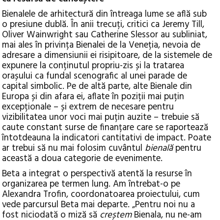
Bienalele de arhitectură din întreaga lume se află sub
o presiune dublă. În anii trecuți, critici ca Jeremy Till,
Oliver Wainwright sau Catherine Slessor au subliniat,
mai ales în privința Bienalei de la Veneția, nevoia de
adresare a dimensiunii ei risipitoare, de la sistemele de
expunere la conținutul propriu-zis și la tratarea
orașului ca fundal scenografic al unei parade de
capital simbolic. Pe de altă parte, alte Bienale din
Europa și din afara ei, aflate în poziții mai puțin
excepționale – și extrem de necesare pentru
vizibilitatea unor voci mai puțin auzite – trebuie să
caute constant surse de finanțare care se raportează
întotdeauna la indicatori cantitativi de impact. Poate
ar trebui să nu mai folosim cuvântul
bienală
pentru
această a doua categorie de evenimente.
Beta a integrat o perspectivă atentă la resurse în
organizarea pe termen lung. Am întrebat-o pe
Alexandra Trofin, coordonatoarea proiectului, cum
vede parcursul Beta mai departe. „Pentru noi nu a
fost niciodată o miză să
creștem
Bienala, nu ne-am