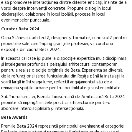
e să promoveze interacțiunea dintre diferite entități, înainte de a
vorbi despre intervenții concrete. Propune dialog în locul
declarațiilor, colaborare în locul izolării, procese în locul
evenimentelor punctuale.
Curator Beta 2024
Oana Stănescu, arhitectă, designer și formator, cunoscută pentru
proiectele sale care împing granițele profesiei, va curatoria
expoziția din cadrul Beta 2024.
În această calitate își pune la dispoziție expertiza multidisciplinară
și înțelegerea profundă a peisajului arhitectural contemporan
pentru a realiza o ediție originală de Beta. Experiența sa diversă,
de la refuncționalizarea funicularului din Reșița până la instalații la
scară largă în întreaga lume, reflectă angajamentul său de a
reimagina spațiile urbane pentru locuibilitate și sustenabilitate.
Sub îndrumarea ei, Bienala Timișoreană de Arhitectură Beta 2024
promite să împingă limitele practicii arhitecturale printr-o
abordare interdisciplinară și intersecțională.
Beta Awards
Premiile Beta 2024 reprezintă principalul eveniment al categoriei