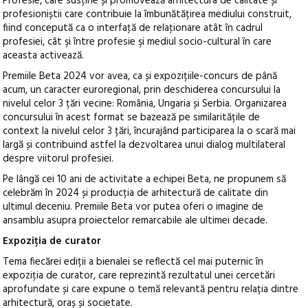
Profesie, care susține și promovează arhitectura de calitate și
profesioniștii care contribuie la îmbunătățirea mediului construit,
fiind concepută ca o interfaţă de relaţionare atât în cadrul
profesiei, cât şi între profesie şi mediul socio-cultural în care
aceasta activează.
Premiile Beta 2024 vor avea, ca și expozițiile-concurs de până
acum, un caracter euroregional, prin deschiderea concursului la
nivelul celor 3 țări vecine: România, Ungaria și Serbia. Organizarea
concursului în acest format se bazează pe similaritățile de
context la nivelul celor 3 țări, încurajând participarea la o scară mai
largă și contribuind astfel la dezvoltarea unui dialog multilateral
despre viitorul profesiei.
Pe lângă cei 10 ani de activitate a echipei Beta, ne propunem să
celebrăm în 2024 și producția de arhitectură de calitate din
ultimul deceniu. Premiile Beta vor putea oferi o imagine de
ansamblu asupra proiectelor remarcabile ale ultimei decade.
Expoziți
a
de curator
Tema fiecărei ediții a bienalei se reflectă cel mai puternic în
expoziția de curator, care reprezintă rezultatul unei cercetări
aprofundate și care expune o temă relevantă pentru relația dintre
arhitectură, oraș și societate.