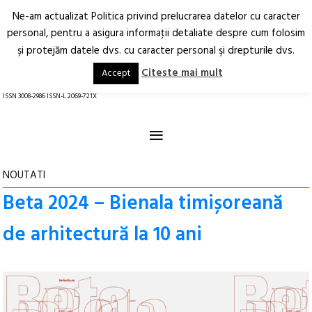
Ne-am actualizat Politica privind prelucrarea datelor cu caracter
Deschide
RO
EN
personal, pentru a asigura informaţii detaliate despre cum folosim
şi protejăm datele dvs. cu caracter personal şi drepturile dvs.
Arhitectură.
Oraș.
Societate.
Citeste mai mult
Accept
revistă online
ISSN 3008-2986 ISSN-L 2069-721X
≡
NOUTATI
Beta 2024 – Bienala timișoreană
de arhitectură la 10 ani