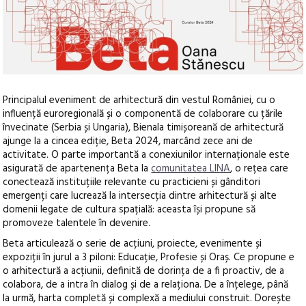
Principalul eveniment de arhitectură din vestul României, cu o
influență euroregională și o componentă de colaborare cu țările
învecinate (Serbia și Ungaria), Bienala timișoreană de arhitectură
ajunge la a cincea ediție
, Beta 2024, marcând zece ani de
activitate. O parte importantă a conexiunilor internaționale este
asigurată de apartenența Beta la
comunitatea LINA
, o rețea care
conectează instituțiile relevante cu practicieni și gânditori
emergenți care lucrează la intersecția dintre arhitectură și alte
domenii legate de cultura spațială: aceasta își propune să
promoveze talentele în devenire.
Beta articulează o serie de acțiuni, proiecte, evenimente și
expoziții în jurul a 3 piloni: Educație, Profesie și Oraș. Ce propune e
o arhitectură a acțiunii, definită de dorința de a fi proactiv, de a
colabora, de a intra în dialog și de a relaționa. De a înțelege, până
la urmă, harta completă și complexă a mediului construit. Dorește