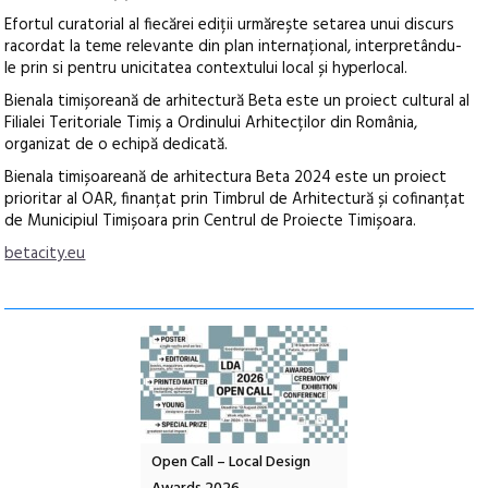
Efortul curatorial al fiecărei ediții urmărește setarea unui discurs
racordat la teme relevante din plan internațional, interpretându-
le prin si pentru unicitatea contextului local și hyperlocal.
Bienala timișoreană de arhitectură Beta este un proiect cultural al
Filialei Teritoriale Timiș a Ordinului Arhitecților din România,
organizat de o echipă dedicată.
Bienala timișoareană de arhitectura Beta 2024 este un proiect
prioritar al OAR, finanțat prin Timbrul de Arhitectură și cofinanțat
de Municipiul Timișoara prin Centrul de Proiecte Timișoara.
betacity.eu
nd: POELANDA – parc
Open Call – Local Design
Anuala de artă urba