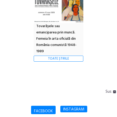
Tovarășele sau
emanciparea prin muncă.
Femeia în arta oficială din
România comunistă 1948-
1989
TOATE ȘTIRILE
Sus
INSTAGRAM
FACEBOOK