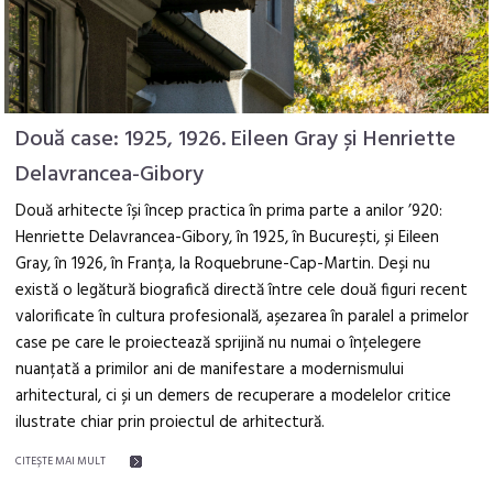
Două case: 1925, 1926. Eileen Gray și Henriette
Delavrancea-Gibory
Două arhitecte își încep practica în prima parte a anilor ’920:
Henriette Delavrancea-Gibory, în 1925, în București, și Eileen
Gray, în 1926, în Franța, la Roquebrune-Cap-Martin. Deși nu
există o legătură biografică directă între cele două figuri recent
valorificate în cultura profesională, așezarea în paralel a primelor
case pe care le proiectează sprijină nu numai o înțelegere
nuanțată a primilor ani de manifestare a modernismului
arhitectural, ci și un demers de recuperare a modelelor critice
ilustrate chiar prin proiectul de arhitectură.
CITEŞTE MAI MULT