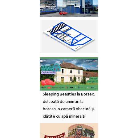
Sleeping Beauties la Borsec:
dulceață de amintiri la
borcan, o cameră obscură și
clătite cu apă minerală