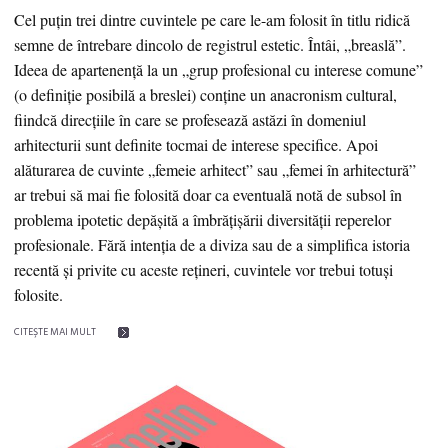
Cel puțin trei dintre cuvintele pe care le-am folosit în titlu ridică
semne de întrebare dincolo de registrul estetic. Întâi, „breaslă”.
Ideea de apartenență la un „grup profesional cu interese comune”
(o definiție posibilă a breslei) conține un anacronism cultural,
fiindcă direcțiile în care se profesează astăzi în domeniul
arhitecturii sunt definite tocmai de interese specifice. Apoi
alăturarea de cuvinte „femeie arhitect” sau „femei în arhitectură”
ar trebui să mai fie folosită doar ca eventuală notă de subsol în
problema ipotetic depășită a îmbrățișării diversității reperelor
profesionale. Fără intenția de a diviza sau de a simplifica istoria
recentă și privite cu aceste rețineri, cuvintele vor trebui totuși
folosite.
CITEŞTE MAI MULT