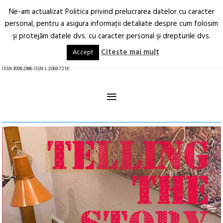
Ne-am actualizat Politica privind prelucrarea datelor cu caracter
Deschide
RO
EN
personal, pentru a asigura informaţii detaliate despre cum folosim
şi protejăm datele dvs. cu caracter personal şi drepturile dvs.
Arhitectură.
Oraș.
Societate.
Citeste mai mult
Accept
revistă online
ISSN 3008-2986 ISSN-L 2069-721X
≡