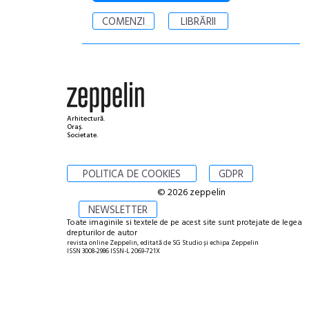
COMENZI
LIBRĂRII
Arhitectură.
Oraș.
Societate.
POLITICA DE COOKIES
GDPR
© 2026 zeppelin
NEWSLETTER
Toate imaginile si textele de pe acest site sunt protejate de legea
drepturilor de autor
revista online Zeppelin, editată de SG Studio și echipa Zeppelin
ISSN 3008-2986 ISSN-L 2069-721X