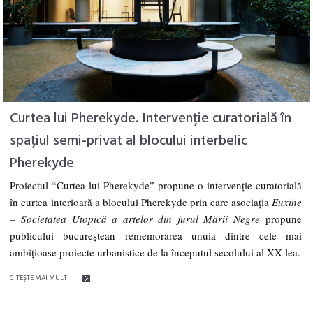
Curtea lui Pherekyde. Intervenție curatorială în
spațiul semi-privat al blocului interbelic
Pherekyde
Proiectul “Curtea lui Pherekyde” propune o intervenție curatorială
în curtea interioară a blocului Pherekyde prin care asociația
Euxine
– Societatea Utopică a artelor din jurul Mării Negre
propune
publicului bucureștean rememorarea unuia dintre cele mai
ambițioase proiecte urbanistice de la începutul secolului al XX-lea.
CITEŞTE MAI MULT