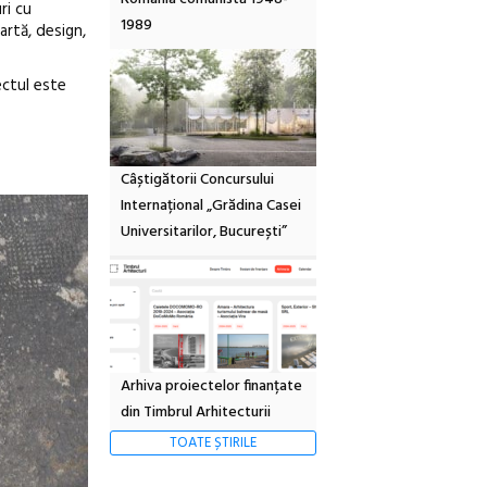
ri cu
1989
artă, design,
ectul este
Câștigătorii Concursului
Internațional „Grădina Casei
Universitarilor, București”
Arhiva proiectelor finanțate
din Timbrul Arhitecturii
TOATE ȘTIRILE