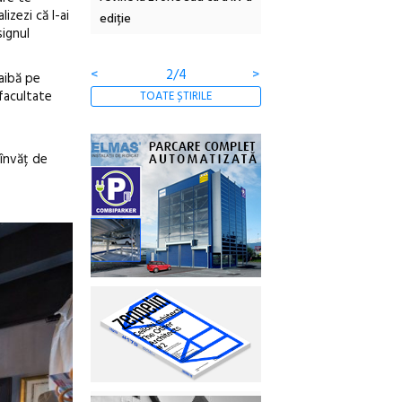
izezi că l-ai
borcan, o cameră obscură și
ateliere și întâlniri în Gr
signul
clătite cu apă minerală
Botanică
<
3/4
>
 aibă pe
 facultate
TOATE ȘTIRILE
 învăț de