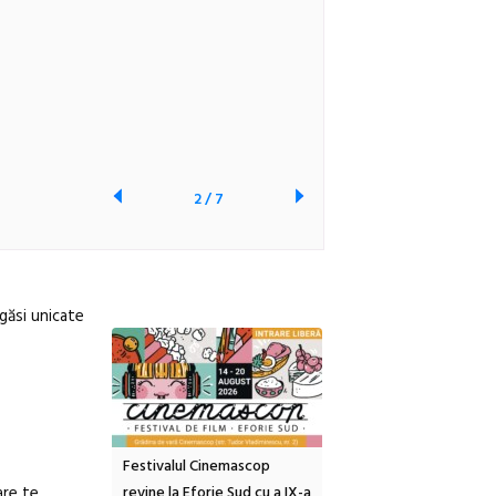
2
/
7
 găsi unicate
inemascop
Sleeping Beauties la Borsec:
Festivalul Strada
are te
rie Sud cu a IX-a
dulceață de amintiri la
Armenească #10: concer