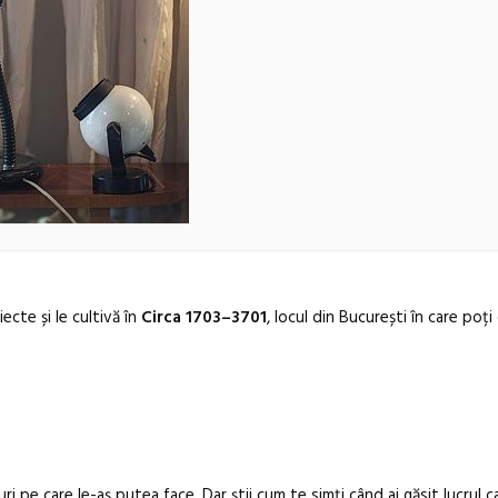
ecte și le cultivă în
Circa 1703–3701
, locul din București în care poți
Festivalul C
uri pe care le-aș putea face. Dar știi cum te simți când ai găsit lucrul c
revine la Efo