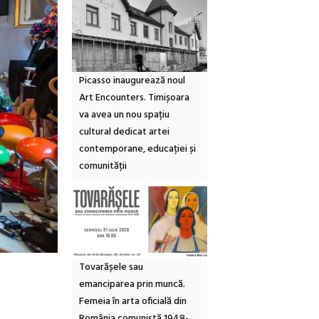
Picasso inaugurează noul
Art Encounters. Timișoara
va avea un nou spațiu
cultural dedicat artei
contemporane, educației și
comunității
Tovarășele sau
emanciparea prin muncă.
Femeia în arta oficială din
România comunistă 1948-