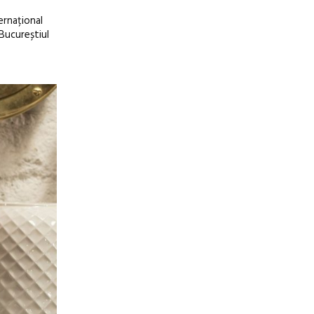
ernațional
 Bucureștiul