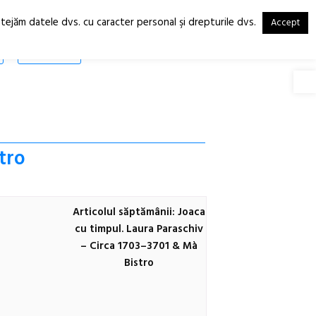
otejăm datele dvs. cu caracter personal şi drepturile dvs.
Accept
RO
EN
SHOP
Deschide
tro
Articolul săptămânii: Joaca
cu timpul. Laura Paraschiv
– Circa 1703–3701 & Mà
Bistro