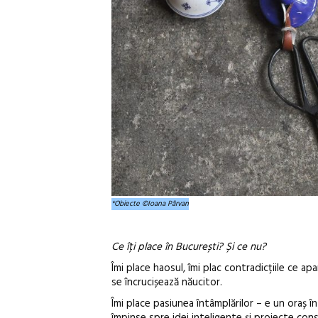
*Obiecte ©Ioana Pârvan
Ce îți place în București? Și ce nu?
Îmi place haosul, îmi plac contradicțiile ce ap
se încrucișează năucitor.
Îmi place pasiunea întâmplărilor – e un oraș în
împinse spre idei inteligente și proiecte con