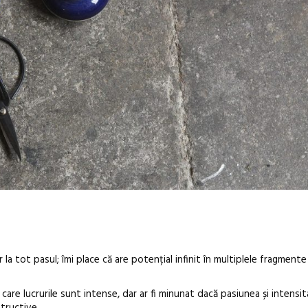
ar la tot pasul; îmi place că are potențial infinit în multiplele fragment
 care lucrurile sunt intense, dar ar fi minunat dacă pasiunea și intensit
structive.