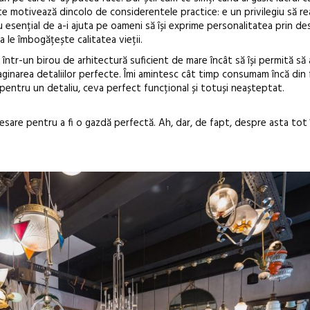
e motivează dincolo de considerentele practice: e un privilegiu să real
ediție
iu esențial de a-i ajuta pe oameni să își exprime personalitatea prin de
a le îmbogățește calitatea vieții.
a într-un birou de arhitectură suficient de mare încât să își permită să
aginarea detaliilor perfecte. Îmi amintesc cât timp consumam încă din
pentru un detaliu, ceva perfect funcțional și totuși neașteptat.
ecesare pentru a fi o gazdă perfectă. Ah, dar, de fapt, despre asta tot