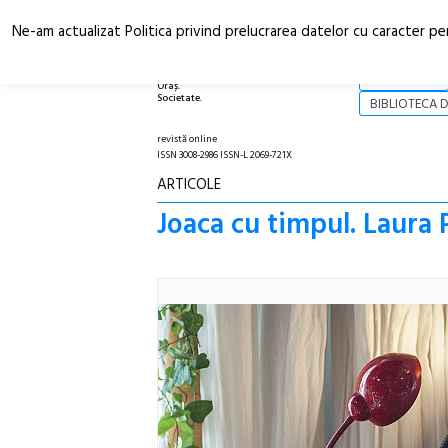
Ne-am actualizat Politica privind prelucrarea datelor cu caracter pe
Arhitectură.
NOI
Oraș.
Societate.
BIBLIOTECA D
revistă online
ISSN 3008-2986 ISSN-L 2069-721X
ARTICOLE
Joaca cu timpul. Laura 