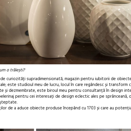
m o trăiești?
 de curiozități supradimensionată, magazin pentru iubitorii de obiecte
eciale; este studioul meu de lucru, locul în care regândesc și transform
te și dezmembrate, este biroul meu pentru consultanță în design inte
pelerinaj pentru cei interesați de design eclectic ales pe sprânceană, 
așteptate.
ților de a aduce obiecte produse începând cu 1703 și care au potenția