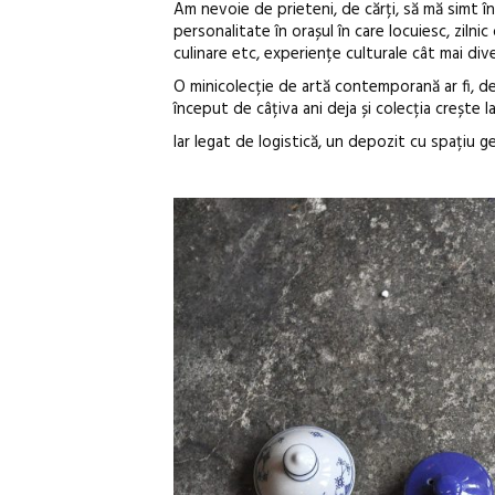
Am nevoie de prieteni, de cărți, să mă simt în
personalitate în orașul în care locuiesc, ziln
culinare etc, experiențe culturale cât mai div
O minicolecție de artă contemporană ar fi, de
început de câțiva ani deja și colecția crește la
Iar legat de logistică, un depozit cu spațiu g