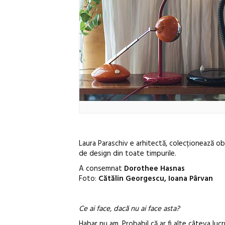
Laura Paraschiv e arhitectă, colecționează obi
de design din toate timpurile.
A consemnat
Dorothee Hasnas
Foto:
Cătălin Georgescu, Ioana Pârvan
Ce ai face, dacă nu ai face asta?
Habar nu am. Probabil că ar fi alte câteva lucr