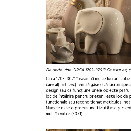
De unde vine CIRCA 1703–3701? Ce este ea, cu
Circa 1703–3071 înseamnă multe lucruri: cutie
care alți arhitecți vin să găsească lucruri sp
design sau ca funcțiune unele obiecte prăfui
loc de întâlnire pentru prieteni, este loc de 
funcționale sau recondiționat meticulos, ne
Numele este o promisiune făcută mie și clien
mult în viitor (3071).