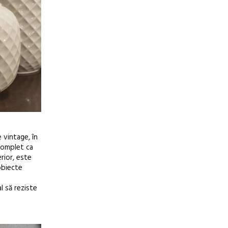
 vintage, în
 complet ca
rior, este
obiecte
l să reziste