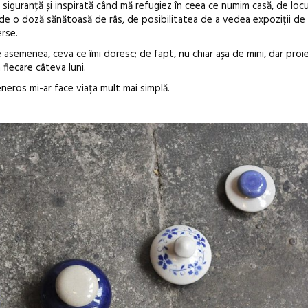
 siguranță și inspirată când mă refugiez în ceea ce numim casă, de locu
ic de o doză sănătoasă de râs, de posibilitatea de a vedea expoziții de 
erse.
 asemenea, ceva ce îmi doresc; de fapt, nu chiar așa de mini, dar proi
 fiecare câteva luni.
eneros mi-ar face viața mult mai simplă.