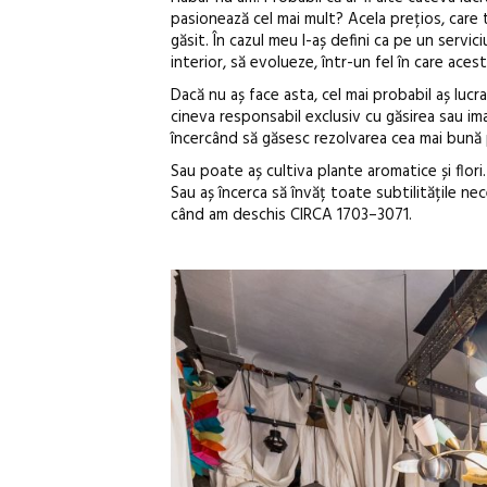
pasionează cel mai mult? Acela prețios, care t
găsit. În cazul meu l-aș defini ca pe un servic
interior, să evolueze, într-un fel în care acest
Dacă nu aș face asta, cel mai probabil aș lucr
cineva responsabil exclusiv cu găsirea sau im
încercând să găsesc rezolvarea cea mai bună 
Sau poate aș cultiva plante aromatice și flori.
Sau aș încerca să învăț toate subtilitățile n
când am deschis CIRCA 1703–3071.