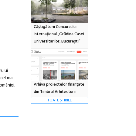
Câștigătorii Concursului
Internațional „Grădina Casei
Universitarilor, București”
rului
cel mai
Arhiva proiectelor finanțate
omâniei.
din Timbrul Arhitecturii
TOATE ȘTIRILE