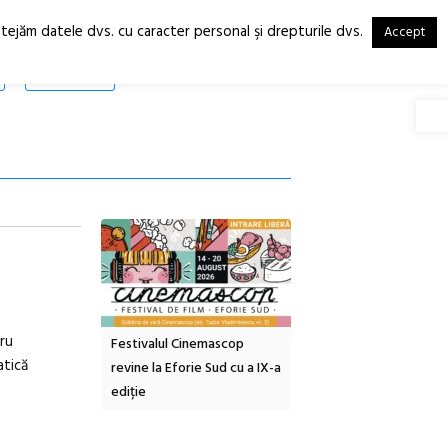
otejăm datele dvs. cu caracter personal şi drepturile dvs.
Accept
RO
EN
SHOP
Deschide
ru
tă urbană
Festivalul Cinemascop
Sleeping Beauties la Bor
atică
 #5:
revine la Eforie Sud cu a IX-a
dulceață de amintiri la
ertății
ediție
borcan, o cameră obscur
clătite cu apă minerală