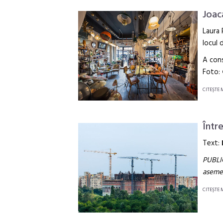
Joac
Laura 
locul 
A con
Foto:
CITEŞTE 
Într
Text:
PUBLIC
asemen
CITEŞTE 