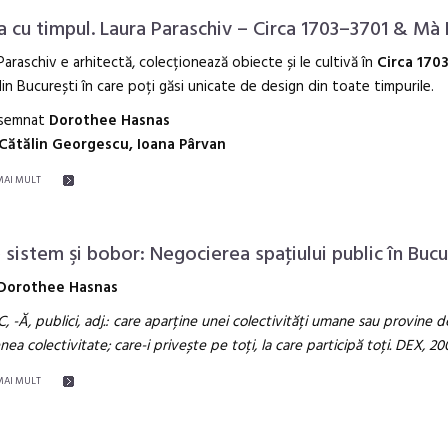
a cu timpul. Laura Paraschiv – Circa 1703–3701 & Mà 
Paraschiv e arhitectă, colecționează obiecte și le cultivă în
Circa 170
din București în care poți găsi unicate de design din toate timpurile.
semnat
Dorothee Hasnas
Cătălin Georgescu, Ioana Pârvan
MAI MULT
e sistem şi bobor: Negocierea spaţiului public în Bucu
Dorothee Hasnas
, -Ă, publici, adj.: care aparține unei colectivități umane sau provine d
ea colectivitate; care-i privește pe toți, la care participă toți. DEX, 20
MAI MULT