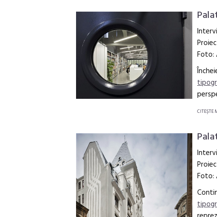
Palat
Interv
Proiec
Foto:
Închei
tipogr
perspe
CITEŞTE 
Pala
Interv
Proiec
Foto:
Contin
tipogr
reprez