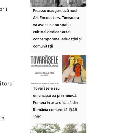
orii
Picasso inaugurează noul
Art Encounters. Timișoara
va avea un nou spațiu
cultural dedicat artei
contemporane, educației și
comunității
itorul
Tovarășele sau
emanciparea prin muncă.
Femeia în arta oficială din
România comunistă 1948-
1989
nei