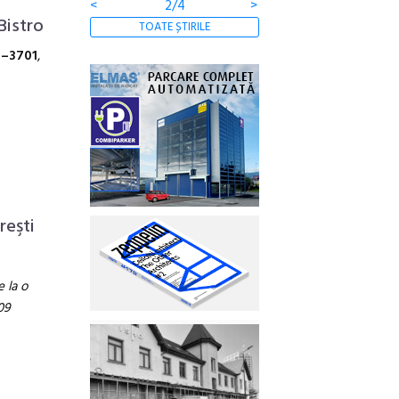
<
2/4
>
Bistro
TOATE ȘTIRILE
3–3701
,
reşti
e la o
09