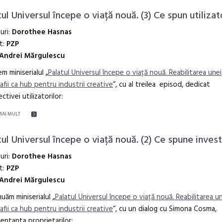
ul Universul începe o viață nouă. (3) Ce spun utilizat
iuri:
Dorothee Hasnas
t:
PZP
Andrei Mărgulescu
em miniserialul „
Palatul Universul începe o viață nouă. Reabilitarea unei
afii ca hub pentru industrii creative
“, cu al treilea episod, dedicat
ctivei utilizatorilor:
MAI MULT
tul Universul începe o viață nouă. (2) Ce spune invest
iuri:
Dorothee Hasnas
t:
PZP
Andrei Mărgulescu
uăm miniserialul „
Palatul Universul începe o viață nouă. Reabilitarea u
afii ca hub pentru industrii creative
“, cu un dialog cu Simona Cosma,
entanta proprietarilor: