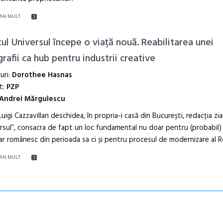
MAI MULT
tul Universul începe o viață nouă. Reabilitarea unei
grafii ca hub pentru industrii creative
iuri:
Dorothee Hasnas
t:
PZP
Andrei Mărgulescu
uigi Cazzavillan deschidea, în propria-i casă din București, redacția zia
rsul”, consacra de fapt un loc fundamental nu doar pentru (probabil) 
ar românesc din perioada sa ci și pentru procesul de modernizare al R
MAI MULT