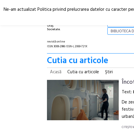
Ne-am actualizat Politica privind prelucrarea datelor cu caracter pe
Arhitectură.
NOI
Oraș.
Societate.
BIBLIOTECA D
revistă online
ISSN 3008-2986 ISSN-L 2069-721X
Cutia cu articole
Acasă
Cutia cu articole
Ştiri
Înco
Text:
De zec
festiv
urban
CITEŞTE 