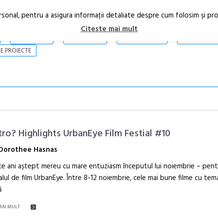
rsonal, pentru a asigura informaţii detaliate despre cum folosim şi pr
Citeste mai mult
ARTICOLE
STIRI
REVISTA PRINT
CONTACT
E PROIECTE
tro? Highlights UrbanEye Film Festial #10
Dorothee Hasnas
e ani aștept mereu cu mare entuziasm începutul lui noiembrie – pent
Anuala de ar
alul de film UrbanEye. Între 8-12 noiembrie, cele mai bune filme cu tem
Artown NOW
ă
Gramatica lib
MAI MULT