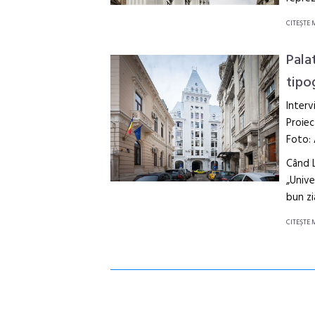
CITEŞTE 
Pala
tipo
Interv
Proiec
Foto:
Când L
„Unive
bun zi
CITEŞTE 