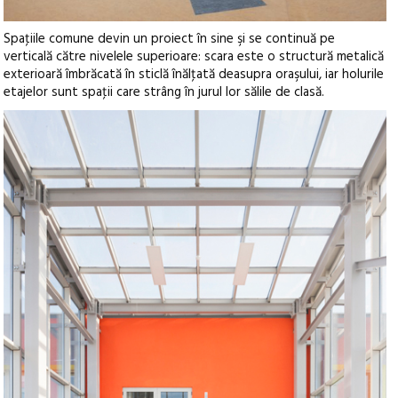
Spaţiile comune devin un proiect în sine şi se continuă pe
verticală către nivelele superioare: scara este o structură metalică
exterioară îmbrăcată în sticlă înălţată deasupra oraşului, iar holurile
etajelor sunt spaţii care strâng în jurul lor sălile de clasă.