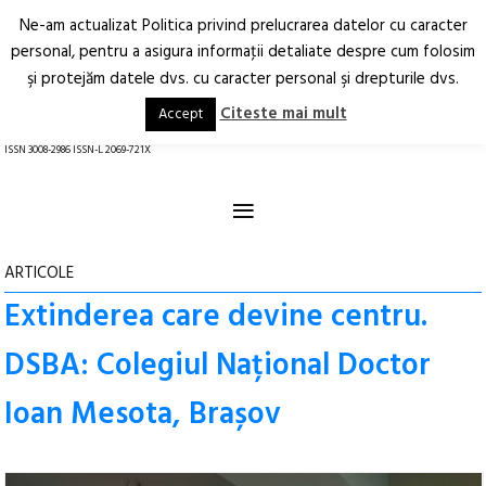
Ne-am actualizat Politica privind prelucrarea datelor cu caracter
Deschide
RO
EN
personal, pentru a asigura informaţii detaliate despre cum folosim
şi protejăm datele dvs. cu caracter personal şi drepturile dvs.
Arhitectură.
Oraș.
Societate.
Citeste mai mult
Accept
revistă online
ISSN 3008-2986 ISSN-L 2069-721X
≡
ARTICOLE
Extinderea care devine centru.
DSBA: Colegiul Național Doctor
Ioan Mesota, Brașov