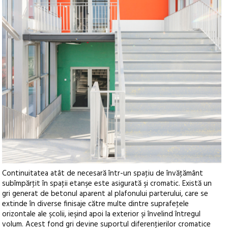
Continuitatea atât de necesară într-un spaţiu de învăţământ
subîmpărţit în spaţii etanşe este asigurată şi cromatic. Există un
gri generat de betonul aparent al plafonului parterului, care se
extinde în diverse finisaje către multe dintre suprafeţele
orizontale ale şcolii, ieşind apoi la exterior şi învelind întregul
volum. Acest fond gri devine suportul diferenţierilor cromatice