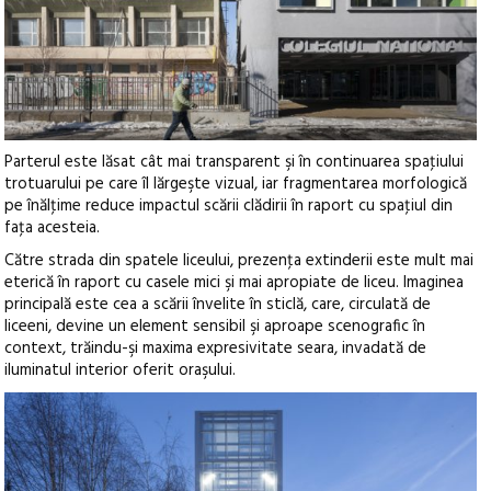
Parterul este lăsat cât mai transparent şi în continuarea spaţiului
trotuarului pe care îl lărgeşte vizual, iar fragmentarea morfologică
pe înălţime reduce impactul scării clădirii în raport cu spaţiul din
faţa acesteia.
Către strada din spatele liceului, prezenţa extinderii este mult mai
eterică în raport cu casele mici şi mai apropiate de liceu. Imaginea
principală este cea a scării învelite în sticlă, care, circulată de
liceeni, devine un element sensibil şi aproape scenografic în
context, trăindu-şi maxima expresivitate seara, invadată de
iluminatul interior oferit oraşului.