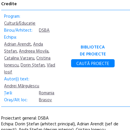
Credite
Program:
Cultură/Educație
Birou/Arhitect:
DSBA
Echipa:
Adrian Arendt
,
Anda
BIBLIOTECA
Stefan
,
Andreea Movila
,
DE PROIECTE
Catalina Varzaru
,
Cristina
CAUTĂ PROIECTE
Ionescu
,
Dorin Ștefan
,
Vlad
Iosif
Autor(i) text:
Andrei Mărgulescu
Țară:
Romania
Oraș/Alt loc:
Brasov
Proiectant general: DSBA
Echipa: Dorin Ștefan (arhitect principal), Adrian Arendt (sef de