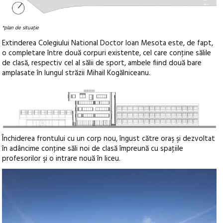
*plan de situație
Extinderea Colegiului National Doctor Ioan Mesota este, de fapt,
o completare între două corpuri existente, cel care conţine sălile
de clasă, respectiv cel al sălii de sport, ambele fiind două bare
amplasate în lungul străzii Mihail Kogălniceanu.
Închiderea frontului cu un corp nou, îngust către oraş şi dezvoltat
în adâncime conţine săli noi de clasă împreună cu spaţiile
profesorilor şi o intrare nouă în liceu.