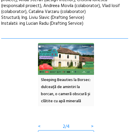
proiect), Anda Stefan (design interior), Cristina Ionescu
(responsabil proiect), Andreea Movila (colaborator), Vlad Iosif
(colaborator), Catalina Varzaru (colaborator)
Structură; Ing. Liviu Slavic (Drafting Service)
Instalatii: ing Lucian Radu (Drafting Service)
 Beauties la Borsec:
Festivalul Strada
Picasso inaugurează
 de amintiri la
Armenească #10: concerte,
Art Encounters. Tim
o cameră obscură și
ateliere și întâlniri în Grădina
va avea un nou spaț
cu apă minerală
Botanică
cultural dedicat art
contemporane, educ
comunității
<
3/4
>