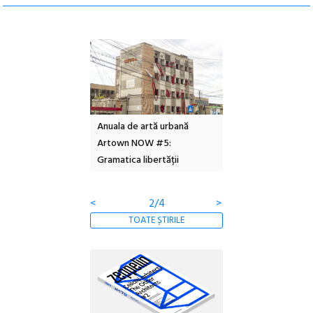
l – Local Design
Anuala de artă urbană
Festivalul Cinemas
 2026
Artown NOW #5:
revine la Eforie Sud 
Gramatica libertății
ediție
<
2/4
>
TOATE ȘTIRILE