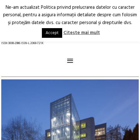
Ne-am actualizat Politica privind prelucrarea datelor cu caracter
Deschide
RO
EN
personal, pentru a asigura informaţii detaliate despre cum folosim
şi protejăm datele dvs. cu caracter personal şi drepturile dvs.
Arhitectură.
Oraș.
Societate.
Citeste mai mult
Accept
revistă online
ISSN 3008-2986 ISSN-L 2069-721X
≡