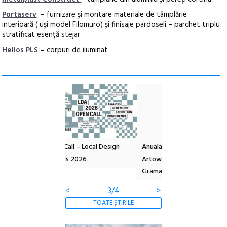
Portaserv
– furnizare și montare materiale de tâmplărie
interioară ( uși model Filomuro) și finisaje pardoseli – parchet triplu
stratificat esență stejar
Helios PLS
–
corpuri de iluminat
l – Local Design
Anuala de artă urbană
Festivalul Cinemas
 2026
Artown NOW #5:
revine la Eforie Sud 
Gramatica libertății
ediție
<
3/4
>
TOATE ȘTIRILE