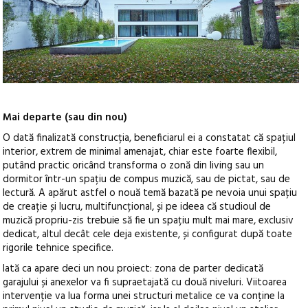
Mai departe (sau din nou)
O dată finalizată construcția, beneficiarul ei a constatat că spațiul
interior, extrem de minimal amenajat, chiar este foarte flexibil,
putând practic oricând transforma o zonă din living sau un
dormitor într-un spațiu de compus muzică, sau de pictat, sau de
lectură. A apărut astfel o nouă temă bazată pe nevoia unui spațiu
de creație și lucru, multifuncțional, și pe ideea că studioul de
muzică propriu-zis trebuie să fie un spațiu mult mai mare, exclusiv
dedicat, altul decât cele deja existente, și configurat după toate
rigorile tehnice specifice.
Iată ca apare deci un nou proiect: zona de parter dedicată
garajului și anexelor va fi supraetajată cu două niveluri. Viitoarea
intervenție va lua forma unei structuri metalice ce va conține la