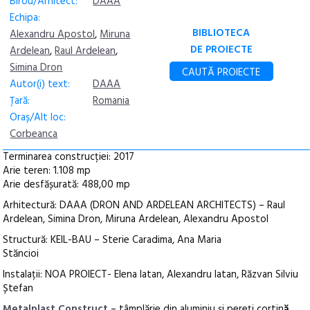
Birou/Arhitect:
DAAA
Echipa:
BIBLIOTECA
Alexandru Apostol
,
Miruna
DE PROIECTE
Ardelean
,
Raul Ardelean
,
Simina Dron
CAUTĂ PROIECTE
Autor(i) text:
DAAA
Țară:
Romania
Oraș/Alt loc:
Corbeanca
Terminarea construcției: 2017
Arie teren: 1.108 mp
Arie desfășurată: 488,00 mp
Arhitectură: DAAA (DRON AND ARDELEAN ARCHITECTS) – Raul
Ardelean, Simina Dron, Miruna Ardelean, Alexandru Apostol
Structură: KEIL-BAU – Sterie Caradima, Ana Maria
Stăncioi
Instalații: NOA PROIECT- Elena Iatan, Alexandru Iatan, Răzvan Silviu
Ștefan
Metalplast Construct
– tâmplărie din aluminiu și pereți cortin
ă