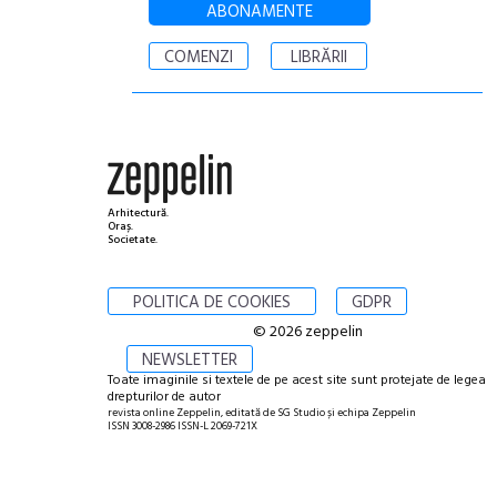
ABONAMENTE
COMENZI
LIBRĂRII
Arhitectură.
Oraș.
Societate.
POLITICA DE COOKIES
GDPR
© 2026 zeppelin
NEWSLETTER
Toate imaginile si textele de pe acest site sunt protejate de legea
drepturilor de autor
revista online Zeppelin, editată de SG Studio și echipa Zeppelin
ISSN 3008-2986 ISSN-L 2069-721X