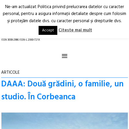
Ne-am actualizat Politica privind prelucrarea datelor cu caracter
Deschide
RO
EN
personal, pentru a asigura informaţii detaliate despre cum folosim
şi protejăm datele dvs. cu caracter personal şi drepturile dvs.
Arhitectură.
Oraș.
Societate.
Citeste mai mult
Accept
revistă online
ISSN 3008-2986 ISSN-L 2069-721X
≡
ARTICOLE
DAAA: Două grădini, o familie, un
studio. În Corbeanca